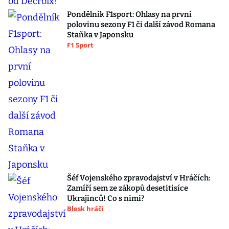
Pondělník F1sport: Ohlasy na první
polovinu sezony F1 či další závod Romana
Staňka v Japonsku
F1 Sport
Šéf Vojenského zpravodajství v Hráčích:
Zamíří sem ze zákopů desetitisíce
Ukrajinců! Co s nimi?
Blesk hráči