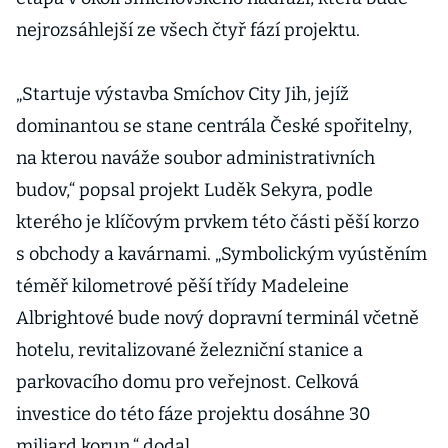
nejrozsáhlejší ze všech čtyř fází projektu.
„Startuje výstavba Smíchov City Jih, jejíž
dominantou se stane centrála České spořitelny,
na kterou naváže soubor administrativních
budov,“ popsal projekt Luděk Sekyra, podle
kterého je klíčovým prvkem této části pěší korzo
s obchody a kavárnami. „Symbolickým vyústěním
téměř kilometrové pěší třídy Madeleine
Albrightové bude nový dopravní terminál včetně
hotelu, revitalizované železniční stanice a
parkovacího domu pro veřejnost. Celková
investice do této fáze projektu dosáhne 30
miliard korun,“ dodal.