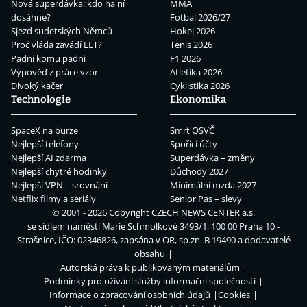
Nová superdávka: kdo na ní
MMA
dosáhne?
Fotbal 2026/27
Sjezd sudetských Němců
Hokej 2026
Proč vláda zavádí EET?
Tenis 2026
Padni komu padni
F1 2026
Výpověď z práce vzor
Atletika 2026
Divoký kačer
Cyklistika 2026
Technologie
Ekonomika
SpaceX na burze
Smrt OSVČ
Nejlepší telefony
Spořicí účty
Nejlepší AI zdarma
Superdávka – změny
Nejlepší chytré hodinky
Důchody 2027
Nejlepší VPN – srovnání
Minimální mzda 2027
Netflix filmy a seriály
Senior Pas – slevy
© 2001 - 2026 Copyright
CZECH NEWS CENTER a.s.
se sídlem náměstí Marie Schmolkové 3493/1, 100 00 Praha 10 -
Strašnice, IČO: 02346826, zapsána v OR, sp.zn. B 19490 a dodavatelé
obsahu
Autorská práva k publikovaným materiálům
Podmínky pro užívání služby informační společnosti
Informace o zpracování osobních údajů
Cookies