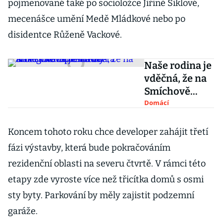
pojmenované také po socioložce Jiřině Šiklové,
mecenášce umění Medě Mládkové nebo po
disidentce Růženě Vackové.
Naše rodina je
vděčná, že na
Smíchově
bude třída
Domácí
Albrightové,
řekla dcera
Koncem tohoto roku chce developer zahájit třetí
americké
fázi výstavby, která bude pokračováním
diplomatky
rezidenční oblasti na severu čtvrtě. V rámci této
etapy zde vyroste více než třicítka domů s osmi
sty byty. Parkování by měly zajistit podzemní
garáže.