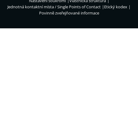
Nastavení soukromí
Vlastnická struktura
Jednotná kontaktní místa / Single Points of Contact
Etický kodex
Povinně zveřejňované informace