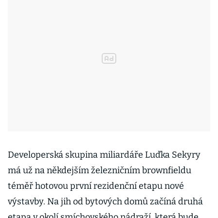
Developerská skupina miliardáře Luďka Sekyry
má už na někdejším železničním brownfieldu
téměř hotovou první rezidenční etapu nové
výstavby. Na jih od bytových domů začíná druhá
etapa v okolí smíchovského nádraží, která bude