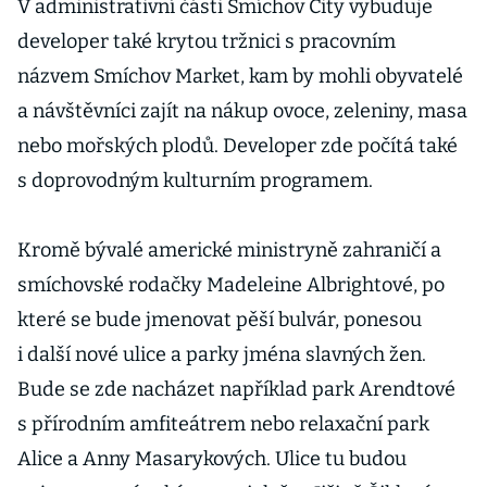
V administrativní části Smíchov City vybuduje
developer také krytou tržnici s pracovním
názvem Smíchov Market, kam by mohli obyvatelé
a návštěvníci zajít na nákup ovoce, zeleniny, masa
nebo mořských plodů. Developer zde počítá také
s doprovodným kulturním programem.
Kromě bývalé americké ministryně zahraničí a
smíchovské rodačky Madeleine Albrightové, po
které se bude jmenovat pěší bulvár, ponesou
i další nové ulice a parky jména slavných žen.
Bude se zde nacházet například park Arendtové
s přírodním amfiteátrem nebo relaxační park
Alice a Anny Masarykových. Ulice tu budou