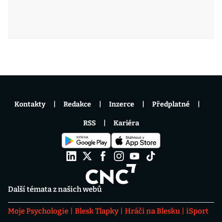
Kontakty
Redakce
Inzerce
Předplatné
RSS
Kariéra
Další témata z našich webů
Moje Psychologie
Blesk Tlapky
Hráči na Blesku
iSport