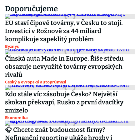
Doporučujeme
EU staví čipové továrny, v Česku to stojí.
Investici v Rožnově za 44 miliard
komplikuje zapeklitý problém
Byznys
Čínská auta Made in Europe. Říše středu
obsazuje nevyužité továrny evropských
rivalů
Český a evropský autoprůmysl
Kdo stále víc zásobuje Česko? Největší
skokan překvapí, Rusko z první dvacítky
zmizelo
Ekonomika
🎧 Chcete znát budoucnost firmy?
Nefinanční reporting ukáže hrozby i