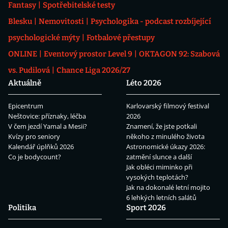
Fantasy
Spotřebitelské testy
Blesku
Nemovitosti
Psychologika - podcast rozbíjející
psychologické mýty
Fotbalové přestupy
ONLINE
Eventový prostor Level 9
OKTAGON 92: Szabová
vs. Pudilová
Chance Liga 2026/27
Aktuálně
Léto 2026
Epicentrum
Karlovarský filmový festival
Neštovice: příznaky, léčba
2026
V čem jezdí Yamal a Mesii?
Znamení, že jste potkali
Kvízy pro seniory
někoho z minulého života
Kalendář úplňků 2026
Astronomické úkazy 2026:
Co je bodycount?
zatmění slunce a další
Jak obléci miminko při
vysokých teplotách?
Jak na dokonalé letní mojito
6 lehkých letních salátů
Politika
Sport 2026