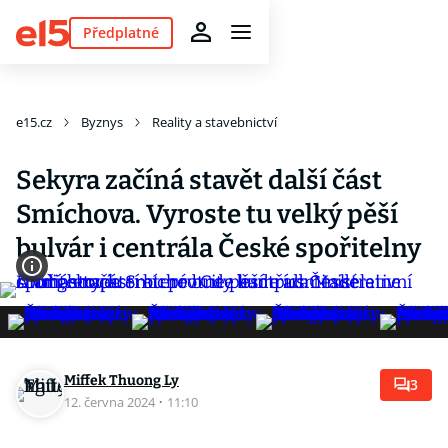
Předplatné
e15.cz
Byznys
Reality a stavebnictví
Sekyra začíná stavět další část
Smíchova. Vyroste tu velký pěší
bulvár i centrála České spořitelny
Miffek Thuong Ly
3
12. června 2024
·
11:10