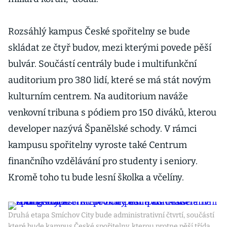
Rozsáhlý kampus České spořitelny se bude
skládat ze čtyř budov, mezi kterými povede pěší
bulvár. Součástí centrály bude i multifunkční
auditorium pro 380 lidí, které se má stát novým
kulturním centrem. Na auditorium naváže
venkovní tribuna s pódiem pro 150 diváků, kterou
developer nazývá Španělské schody. V rámci
kampusu spořitelny vyroste také Centrum
finančního vzdělávání pro studenty i seniory.
Kromě toho tu bude lesní školka a včelíny.
Druhá etapa Smíchov City bude administrativní čtvrtí, součástí
které bude kampus České spořitelny, kterou protne pěší třída