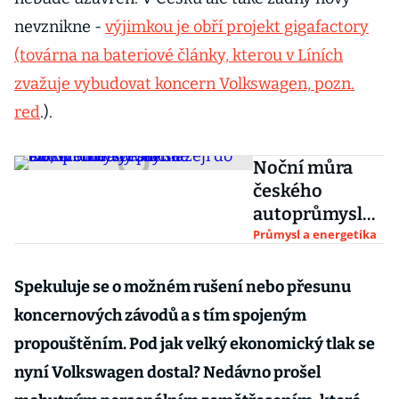
nevznikne -
výjimkou je obří projekt gigafactory
(továrna na bateriové články, kterou v Líních
zvažuje vybudovat koncern Volkswagen, pozn.
red
.).
Noční můra
českého
autoprůmyslu:
čínské
Průmysl a energetika
elektromobily
přicházejí do
Spekuluje se o možném rušení nebo přesunu
EU, včetně
koncernových závodů a s tím spojeným
výroby
propouštěním. Pod jak velký ekonomický tlak se
nyní Volkswagen dostal? Nedávno prošel