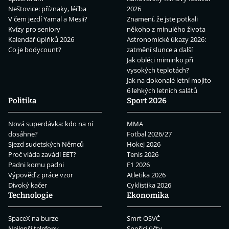
Neštovice: příznaky, léčba
2026
V čem jezdí Yamal a Mesii?
Znamení, že jste potkali
Kvízy pro seniory
někoho z minulého života
Kalendář úplňků 2026
Astronomické úkazy 2026:
Co je bodycount?
zatmění slunce a další
Jak obléci miminko při
vysokých teplotách?
Jak na dokonalé letní mojito
6 lehkých letních salátů
Politika
Sport 2026
Nová superdávka: kdo na ní
MMA
dosáhne?
Fotbal 2026/27
Sjezd sudetských Němců
Hokej 2026
Proč vláda zavádí EET?
Tenis 2026
Padni komu padni
F1 2026
Výpověď z práce vzor
Atletika 2026
Divoký kačer
Cyklistika 2026
Technologie
Ekonomika
SpaceX na burze
Smrt OSVČ
Nejlepší telefony
Spořicí účty