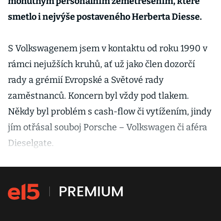
mohutným personálním zemětřesením, které
smetlo i nejvýše postaveného Herberta Diesse.
S Volkswagenem jsem v kontaktu od roku 1990 v
rámci nejužších kruhů, ať už jako člen dozorčí
rady a grémií Evropské a Světové rady
zaměstnanců. Koncern byl vždy pod tlakem.
Někdy byl problém s cash-flow či vytížením, jindy
jím otřásal souboj Porsche – Volkswagen či aféra
Dieselgate.