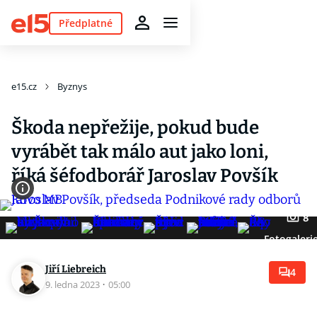
Předplatné
e15.cz
Byznys
Škoda nepřežije, pokud bude
vyrábět tak málo aut jako loni,
říká šéfodborář Jaroslav Povšík
8
Fotogaleri
Jiří Liebreich
4
9. ledna 2023
·
05:00