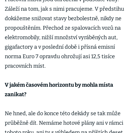
Záleží na tom, jak s nimi pracujeme. V předstihu
dokážeme snižovat stavy bezbolestně, nikdy ne
propouštěním. Přechod ze spalovacích vozů na
elektromobily, nižší množství vyráběných aut,
gigafactory a v poslední době i přísná emisní
norma Euro 7 opravdu ohrožují asi 12,5 tisíce
pracovních míst.
V jakém časovém horizontu by mohla místa
zanikat?
Ne hned, ale do konce této dekády se tak může
průběžně dít. Nemáme hotové plány ani v rámci
tohoto roku, ani ty s výhledem na příštích deset