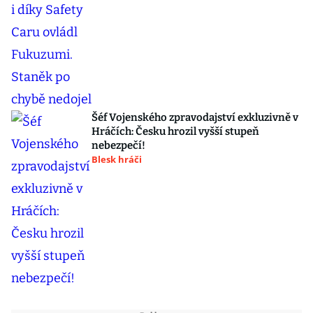
Šéf Vojenského zpravodajství exkluzivně v
Hráčích: Česku hrozil vyšší stupeň
nebezpečí!
Blesk hráči