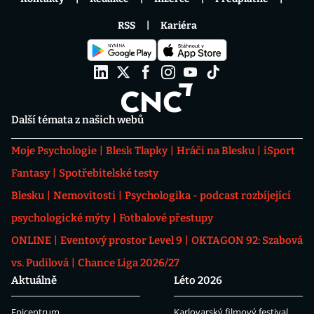
RSS
Kariéra
Další témata z našich webů
Moje Psychologie
Blesk Tlapky
Hráči na Blesku
iSport
Fantasy
Spotřebitelské testy
Blesku
Nemovitosti
Psychologika - podcast rozbíjející
psychologické mýty
Fotbalové přestupy
ONLINE
Eventový prostor Level 9
OKTAGON 92: Szabová
vs. Pudilová
Chance Liga 2026/27
Aktuálně
Léto 2026
Epicentrum
Karlovarský filmový festival