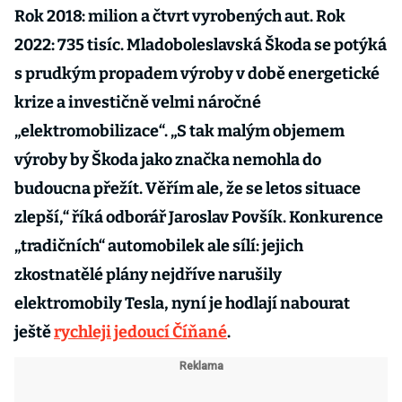
Rok 2018: milion a čtvrt vyrobených aut. Rok
2022: 735 tisíc. Mladoboleslavská Škoda se potýká
s prudkým propadem výroby v době energetické
krize a investičně velmi náročné
„elektromobilizace“. „S tak malým objemem
výroby by Škoda jako značka nemohla do
budoucna přežít. Věřím ale, že se letos situace
zlepší,“ říká odborář Jaroslav Povšík. Konkurence
„tradičních“ automobilek ale sílí: jejich
zkostnatělé plány nejdříve narušily
elektromobily Tesla, nyní je hodlají nabourat
ještě
rychleji jedoucí Číňané
.