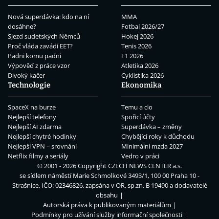
Nová superdávka: kdo na ní
MMA
dosáhne?
Fotbal 2026/27
Sjezd sudetských Němců
Hokej 2026
Proč vláda zavádí EET?
Tenis 2026
Padni komu padni
F1 2026
Výpověď z práce vzor
Atletika 2026
Divoký kačer
Cyklistika 2026
Technologie
Ekonomika
SpaceX na burze
Temu a clo
Nejlepší telefony
Spořicí účty
Nejlepší AI zdarma
Superdávka – změny
Nejlepší chytré hodinky
Chybějící roky k důchodu
Nejlepší VPN – srovnání
Minimální mzda 2027
Netflix filmy a seriály
Vedro v práci
© 2001 - 2026 Copyright
CZECH NEWS CENTER a.s.
se sídlem náměstí Marie Schmolkové 3493/1, 100 00 Praha 10 -
Strašnice, IČO: 02346826, zapsána v OR, sp.zn. B 19490 a dodavatelé
obsahu
Autorská práva k publikovaným materiálům
Podmínky pro užívání služby informační společnosti