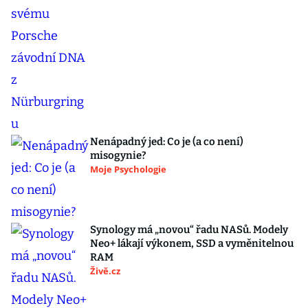
Nenápadný jed: Co je (a co není)
misogynie?
Moje Psychologie
Synology má „novou“ řadu NASů. Modely
Neo+ lákají výkonem, SSD a vyměnitelnou
RAM
Živě.cz