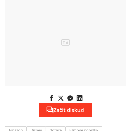
Začít diskuzi
Amazon
Disney
dotace
Filmové pobídky