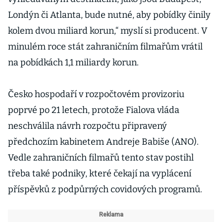
Londýn či Atlanta, bude nutné, aby pobídky činily
kolem dvou miliard korun,“ myslí si producent. V
minulém roce stát zahraničním filmařům vrátil
na pobídkách 1,1 miliardy korun.
Česko hospodaří v rozpočtovém provizoriu
poprvé po 21 letech, protože Fialova vláda
neschválila návrh rozpočtu připravený
předchozím kabinetem Andreje Babiše (ANO).
Vedle zahraničních filmařů tento stav postihl
třeba také podniky, které čekají na vyplácení
příspěvků z podpůrných covidových programů.