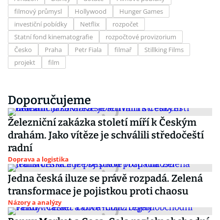
filmový průmysl
Hollywood
Hunger Games
investiční pobídky
Netflix
rozpočet
Statní fond kinematografie
rozpočtové provizorium
Česko
Praha
Petr Fiala
filmař
Stillking Films
projekt
film
Doporučujeme
Železniční zakázka století míří k Českým
drahám. Jako vítěze je schválili středočeští
radní
Doprava a logistika
Jedna česká iluze se právě rozpadá. Zelená
transformace je pojistkou proti chaosu
Názory a analýzy