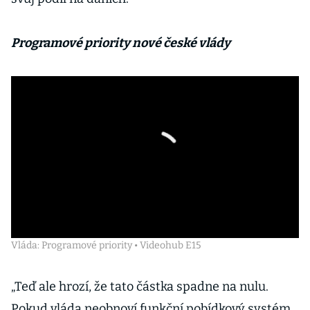
Programové priority nové české vlády
Vláda: Programové priority • Videohub E15
„Teď ale hrozí, že tato částka spadne na nulu.
Pokud vláda neobnoví funkční pobídkový systém,