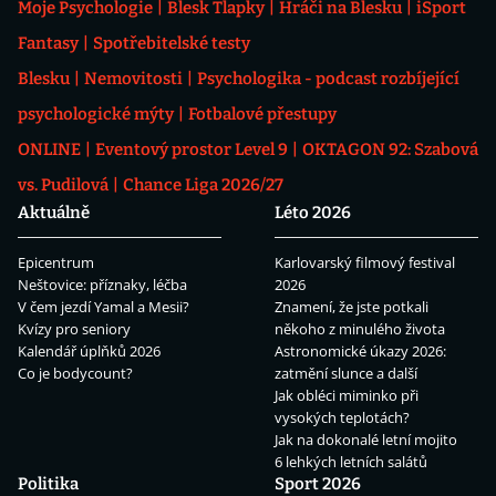
Moje Psychologie
Blesk Tlapky
Hráči na Blesku
iSport
Fantasy
Spotřebitelské testy
Blesku
Nemovitosti
Psychologika - podcast rozbíjející
psychologické mýty
Fotbalové přestupy
ONLINE
Eventový prostor Level 9
OKTAGON 92: Szabová
vs. Pudilová
Chance Liga 2026/27
Aktuálně
Léto 2026
Epicentrum
Karlovarský filmový festival
Neštovice: příznaky, léčba
2026
V čem jezdí Yamal a Mesii?
Znamení, že jste potkali
Kvízy pro seniory
někoho z minulého života
Kalendář úplňků 2026
Astronomické úkazy 2026:
Co je bodycount?
zatmění slunce a další
Jak obléci miminko při
vysokých teplotách?
Jak na dokonalé letní mojito
6 lehkých letních salátů
Politika
Sport 2026