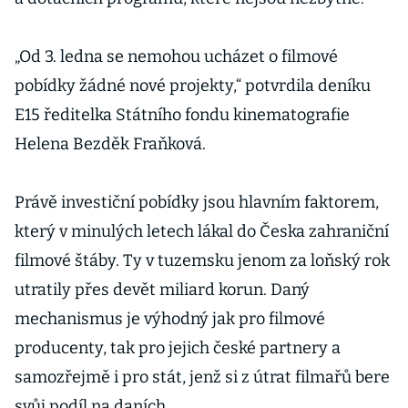
„Od 3. ledna se nemohou ucházet o filmové
pobídky žádné nové projekty,“ potvrdila deníku
E15 ředitelka Státního fondu kinematografie
Helena Bezděk Fraňková.
Právě investiční pobídky jsou hlavním faktorem,
který v minulých letech lákal do Česka zahraniční
filmové štáby. Ty v tuzemsku jenom za loňský rok
utratily přes devět miliard korun. Daný
mechanismus je výhodný jak pro filmové
producenty, tak pro jejich české partnery a
samozřejmě i pro stát, jenž si z útrat filmařů bere
svůj podíl na daních.