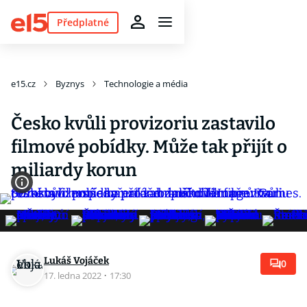
Předplatné
e15.cz
Byznys
Technologie a média
Česko kvůli provizoriu zastavilo
filmové pobídky. Může tak přijít o
miliardy korun
Lukáš Vojáček
0
17. ledna 2022
·
17:30