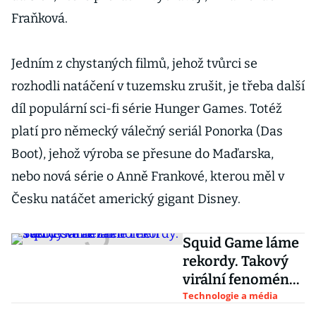
Fraňková.
Jedním z chystaných filmů, jehož tvůrci se
rozhodli natáčení v tuzemsku zrušit, je třeba další
díl populární sci-fi série Hunger Games. Totéž
platí pro německý válečný seriál Ponorka (Das
Boot), jehož výroba se přesune do Maďarska,
nebo nová série o Anně Frankové, kterou měl v
Česku natáčet americký gigant Disney.
Squid Game láme
rekordy. Takový
virální fenomén
svět ještě nezažil
Technologie a média