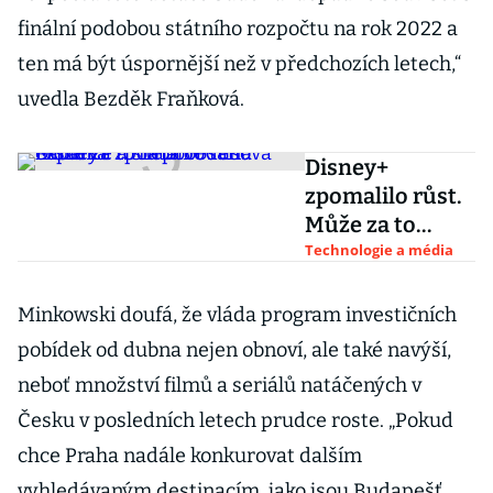
finální podobou státního rozpočtu na rok 2022 a
ten má být úspornější než v předchozích letech,“
uvedla Bezděk Fraňková.
Disney+
zpomalilo růst.
Může za to
nepovedená
Technologie a média
expanze a slabá
obsahová
Minkowski doufá, že vláda program investičních
nabídka
pobídek od dubna nejen obnoví, ale také navýší,
neboť množství filmů a seriálů natáčených v
Česku v posledních letech prudce roste. „Pokud
chce Praha nadále konkurovat dalším
vyhledávaným destinacím, jako jsou Budapešť,