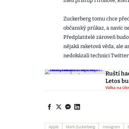
měli přístup i trollové, kteř
Zuckerberg tomu chce předej
občanský průkaz, a navíc 
Předplatitelé zároveň budo
nějaká raketová věda, ale a
nedokázali technici Twitter
Ruští ha
Letos bu
Válka na Ukr
Apple
Mark Zuckerberg
Instagram