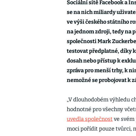
Sociální sítě Facebook a I
se na nich miliardy uživat
ve výši českého státního ro
na jednom zdroji, tedy na p
společnosti Mark Zuckerber
testovat předplatné, díky k
dosah nebo přístup k exkl
zpráva pro menší trhy, k ni
nemožné se probojovat k z
„V dlouhodobém výhledu c
hodnotné pro všechny včetn
uvedla společnost
ve svém 
moci pořídit pouze tvůrci, n