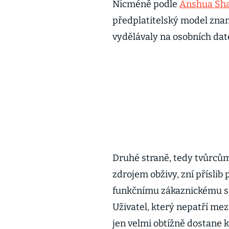
Nicméně podle
Anshua Sh
předplatitelský model zname
vydělávaly na osobních dat
Druhé straně, tedy tvůrcům,
zdrojem obživy, zní příslib
funkčnímu zákaznickému ser
Uživatel, který nepatří mezi
jen velmi obtížně dostane 