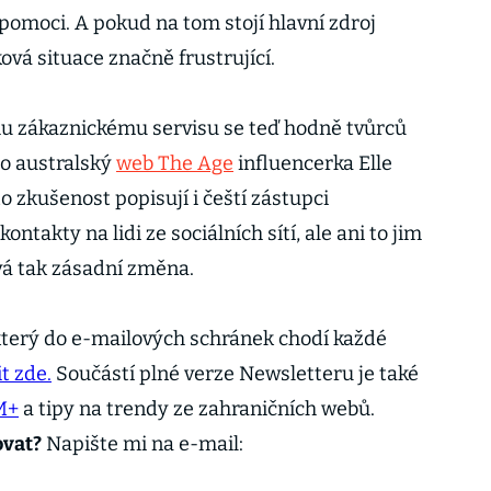
pomoci. A pokud na tom stojí hlavní zdroj
ková situace značně frustrující.
ému zákaznickému servisu se teď hodně tvůrců
ro australský
web The Age
influencerka Elle
uto zkušenost popisují i čeští zástupci
kontakty na lidi ze sociálních sítí, ale ani to jim
á tak zásadní změna.
terý do e-mailových schránek chodí každé
t zde.
Součástí plné verze Newsletteru je také
M+
a tipy na trendy ze zahraničních webů.
ovat?
Napište mi na e-mail: