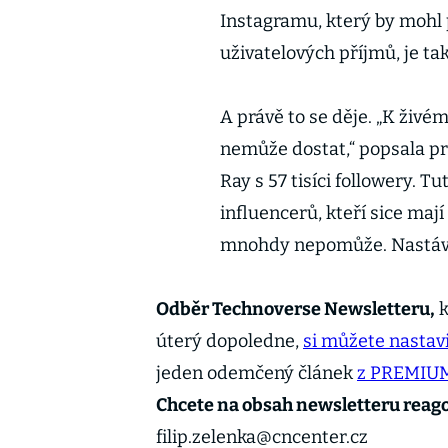
Instagramu, který by mohl 
uživatelových příjmů, je ta
A právě to se děje. „K živ
nemůže dostat,“ popsala p
Ray s 57 tisíci followery. T
influencerů, kteří sice mají 
mnohdy nepomůže. Nastáv
Odběr Technoverse Newsletteru,
k
úterý dopoledne,
si můžete nastavi
jeden odemčený článek
z PREMIU
Chcete na obsah newsletteru reag
filip.zelenka@cncenter.cz