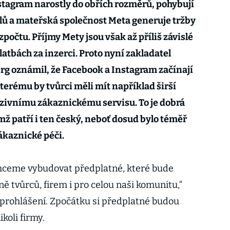
nstagram narostly do obřích rozměrů, pohybují
elů a mateřská společnost Meta generuje tržby
zpočtu. Příjmy Mety jsou však až příliš závislé
latbách za inzerci. Proto nyní zakladatel
g oznámil, že Facebook a Instagram začínají
terému by tvůrci měli mít například širší
uzivnímu zákaznickému servisu. To je dobrá
mž patří i ten český, neboť dosud bylo téměř
ákaznické péči.
hceme vybudovat předplatné, které bude
ě tvůrců, firem i pro celou naši komunitu,“
prohlášení. Zpočátku si předplatné budou
ikoli firmy.