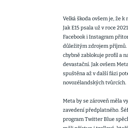
Velká škoda ovšem je, že k 
Jak E15 psala už v roce 202
Facebook i Instagram přit
důležitým zdrojem příjmů. A
chybně zablokuje profil a 
devastační. Jak ovšem Meta
spuštěna až v další fázi po
novozélandských tvůrcích.
Meta by se zároveň měla vyh
zavedení předplatného. Šéf
program Twitter Blue spěc