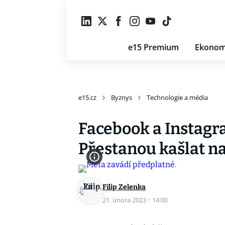
e15 Premium
Ekonom
e15.cz
Byznys
Technologie a média
Facebook a Instagr
Přestanou kašlat na
Filip Zelenka
21. února 2023
·
14:00