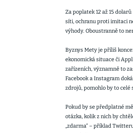
Za poplatek 12 až 15 dolarů
síti, ochranu proti imitaci 
výhody. Oboustranně to ne
Byznys Mety je příliš konce
ekonomická situace či App
zařízeních, významně to za
Facebook a Instagram dokáza
zdrojů, pomohlo by to celé 
Pokud by se předplatné měl
otázka, kolik z nich by chtě
„zdarma“ – příklad Twitteru