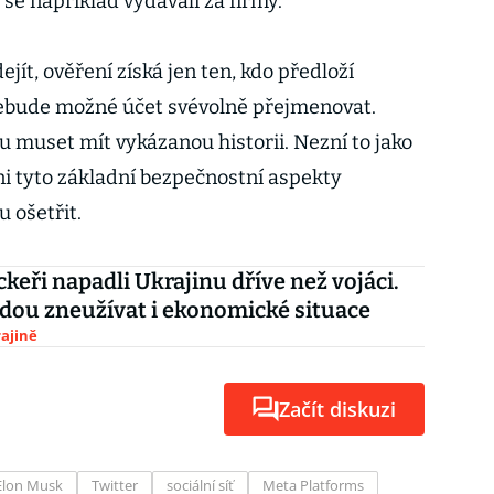
í se například vydávali za firmy.
ít, ověření získá jen ten, kdo předloží
nebude možné účet svévolně přejmenovat.
u muset mít vykázanou historii. Nezní to jako
ni tyto základní bezpečnostní aspekty
u ošetřit.
ckeři napadli Ukrajinu dříve než vojáci.
dou zneužívat i ekonomické situace
ajině
Začít diskuzi
Elon Musk
Twitter
sociální síť
Meta Platforms