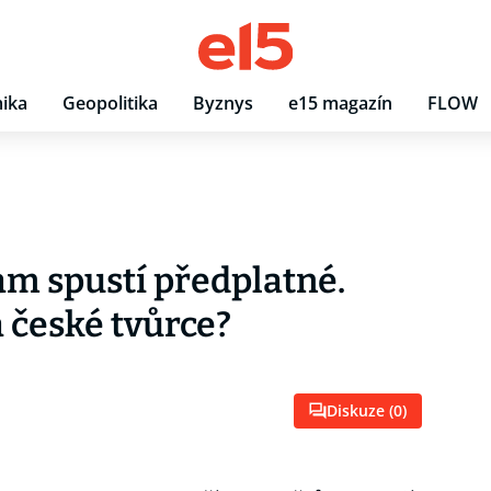
ika
Geopolitika
Byznys
e15 magazín
FLOW
am spustí předplatné.
 české tvůrce?
Diskuze (
0
)