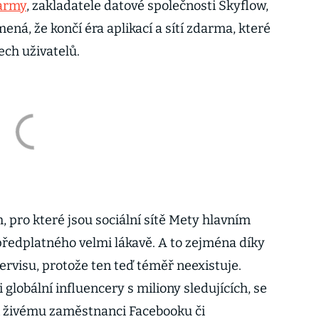
army
, zakladatele datové společnosti Skyflow,
ná, že končí éra aplikací a sítí zdarma, které
ech uživatelů.
 pro které jsou sociální sítě Mety hlavním
 předplatného velmi lákavě. A to zejména díky
visu, protože ten teď téměř neexistuje.
 globální influencery s miliony sledujících, se
k živému zaměstnanci Facebooku či