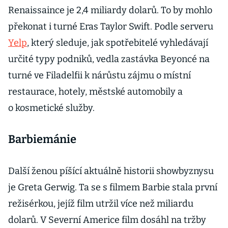
Renaissaince je 2,4 miliardy dolarů. To by mohlo
překonat i turné Eras Taylor Swift. Podle serveru
Yelp
, který sleduje, jak spotřebitelé vyhledávají
určité typy podniků, vedla zastávka Beyoncé na
turné ve Filadelfii k nárůstu zájmu o místní
restaurace, hotely, městské automobily a
o kosmetické služby.
Barbiemánie
Další ženou píšící aktuálně historii showbyznysu
je Greta Gerwig. Ta se s filmem Barbie stala první
režisérkou, jejíž film utržil více než miliardu
dolarů. V Severní Americe film dosáhl na tržby