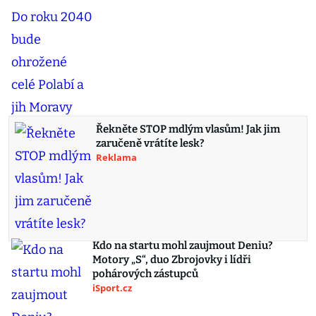
Řekněte STOP mdlým vlasům! Jak jim
zaručeně vrátíte lesk?
Reklama
Kdo na startu mohl zaujmout Deniu?
Motory „S“, duo Zbrojovky i lídři
pohárových zástupců
iSport.cz