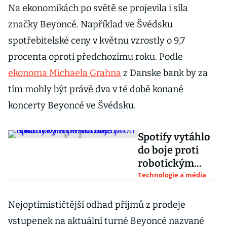
Na ekonomikách po světě se projevila i síla
značky Beyoncé. Například ve Švédsku
spotřebitelské ceny v květnu vzrostly o 9,7
procenta oproti předchozímu roku. Podle
ekonoma Michaela Grahna
z Danske bank by za
tím mohly být právě dva v té době konané
koncerty Beyoncé ve Švédsku.
Spotify vytáhlo
do boje proti
robotickým
posluchačům.
Technologie a média
Smazalo tisíce
skladeb
Nejoptimističtější odhad příjmů z prodeje
vstupenek na aktuální turné Beyoncé nazvané