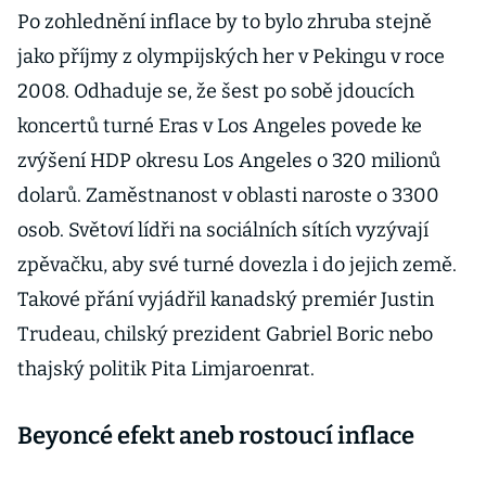
utržit miliardu
Po zohlednění inflace by to bylo zhruba stejně
dolarů
jako příjmy z olympijských her v Pekingu v roce
2008. Odhaduje se, že šest po sobě jdoucích
koncertů turné Eras v Los Angeles povede ke
zvýšení HDP okresu Los Angeles o 320 milionů
dolarů. Zaměstnanost v oblasti naroste o 3300
osob. Světoví lídři na sociálních sítích vyzývají
zpěvačku, aby své turné dovezla i do jejich země.
Takové přání vyjádřil kanadský premiér Justin
Trudeau, chilský prezident Gabriel Boric nebo
thajský politik Pita Limjaroenrat.
Beyoncé efekt aneb rostoucí inflace