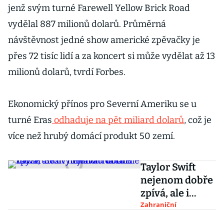
jenž svým turné Farewell Yellow Brick Road
vydělal 887 milionů dolarů. Průměrná
návštěvnost jedné show americké zpěvačky je
přes 72 tisíc lidí a za koncert si může vydělat až 13
milionů dolarů, tvrdí Forbes.
Ekonomický přínos pro Severní Ameriku se u
turné Eras
odhaduje na pět miliard dolarů
, což je
více než hrubý domácí produkt 50 zemí.
Taylor Swift
nejenom dobře
zpívá, ale i
vydělává. Na
Zahraniční
turné může