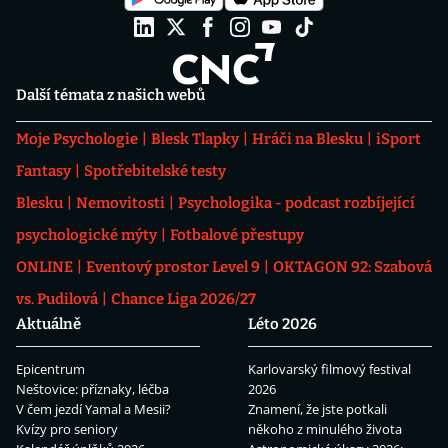
Další témata z našich webů
Moje Psychologie
Blesk Tlapky
Hráči na Blesku
iSport
Fantasy
Spotřebitelské testy
Blesku
Nemovitosti
Psychologika - podcast rozbíjející
psychologické mýty
Fotbalové přestupy
ONLINE
Eventový prostor Level 9
OKTAGON 92: Szabová
vs. Pudilová
Chance Liga 2026/27
Aktuálně
Léto 2026
Epicentrum
Karlovarský filmový festival
Neštovice: příznaky, léčba
2026
V čem jezdí Yamal a Mesii?
Znamení, že jste potkali
Kvízy pro seniory
někoho z minulého života