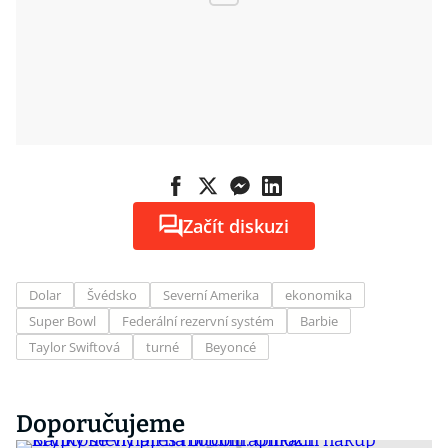
Začít diskuzi
Dolar
Švédsko
Severní Amerika
ekonomika
Super Bowl
Federální rezervní systém
Barbie
Taylor Swiftová
turné
Beyoncé
Doporučujeme