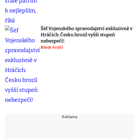
Šéf Vojenského zpravodajství exkluzivně v
Hráčích: Česku hrozil vyšší stupeň
nebezpečí!
Blesk hráči