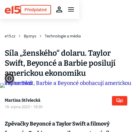
Předplatné
e15.cz
Byznys
Technologie a média
Síla „ženského“ dolaru. Taylor
Swift, Beyoncé a Barbie posilují
americkou ekonomiku
Martina Střelecká
0
18. srpna 2023
·
18:30
Zpěvačky Beyoncé a Taylor Swift a filmový