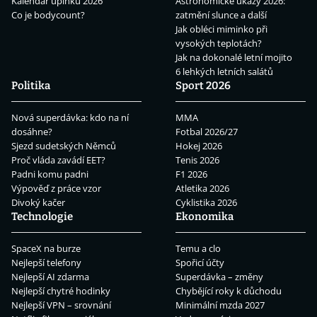
Kalendář úplňků 2026
Astronomické úkazy 2026:
Co je bodycount?
zatmění slunce a další
Jak obléci miminko při
vysokých teplotách?
Jak na dokonalé letní mojito
6 lehkých letních salátů
Politika
Sport 2026
Nová superdávka: kdo na ní
MMA
dosáhne?
Fotbal 2026/27
Sjezd sudetských Němců
Hokej 2026
Proč vláda zavádí EET?
Tenis 2026
Padni komu padni
F1 2026
Výpověď z práce vzor
Atletika 2026
Divoký kačer
Cyklistika 2026
Technologie
Ekonomika
SpaceX na burze
Temu a clo
Nejlepší telefony
Spořicí účty
Nejlepší AI zdarma
Superdávka – změny
Nejlepší chytré hodinky
Chybějící roky k důchodu
Nejlepší VPN – srovnání
Minimální mzda 2027