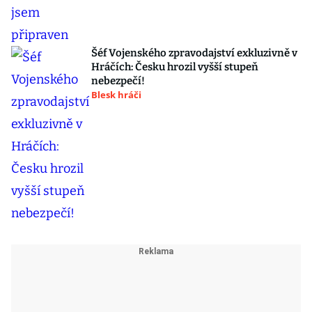
Šéf Vojenského zpravodajství exkluzivně v
Hráčích: Česku hrozil vyšší stupeň
nebezpečí!
Blesk hráči