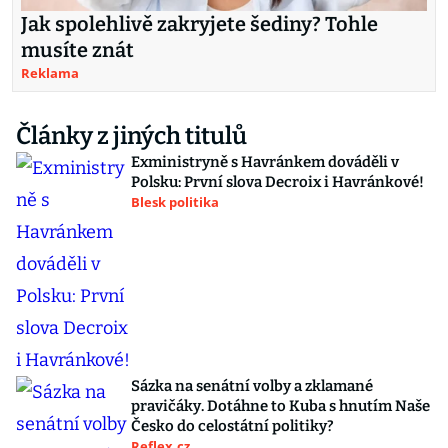
Jak spolehlivě zakryjete šediny? Tohle
musíte znát
Reklama
Články z jiných titulů
Exministryně s Havránkem dováděli v
Polsku: První slova Decroix i Havránkové!
Blesk politika
Sázka na senátní volby a zklamané
pravičáky. Dotáhne to Kuba s hnutím Naše
Česko do celostátní politiky?
Reflex.cz