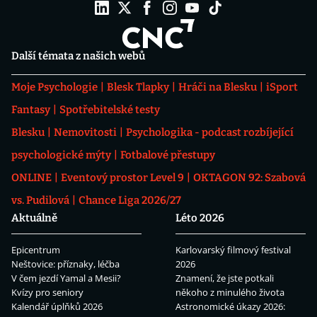
Další témata z našich webů
Moje Psychologie
Blesk Tlapky
Hráči na Blesku
iSport
Fantasy
Spotřebitelské testy
Blesku
Nemovitosti
Psychologika - podcast rozbíjející
psychologické mýty
Fotbalové přestupy
ONLINE
Eventový prostor Level 9
OKTAGON 92: Szabová
vs. Pudilová
Chance Liga 2026/27
Aktuálně
Léto 2026
Epicentrum
Karlovarský filmový festival
Neštovice: příznaky, léčba
2026
V čem jezdí Yamal a Mesii?
Znamení, že jste potkali
Kvízy pro seniory
někoho z minulého života
Kalendář úplňků 2026
Astronomické úkazy 2026: