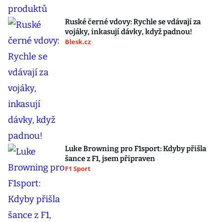
Ruské černé vdovy: Rychle se vdávají za
vojáky, inkasují dávky, když padnou!
Blesk.cz
Luke Browning pro F1sport: Kdyby přišla
šance z F1, jsem připraven
F1 Sport