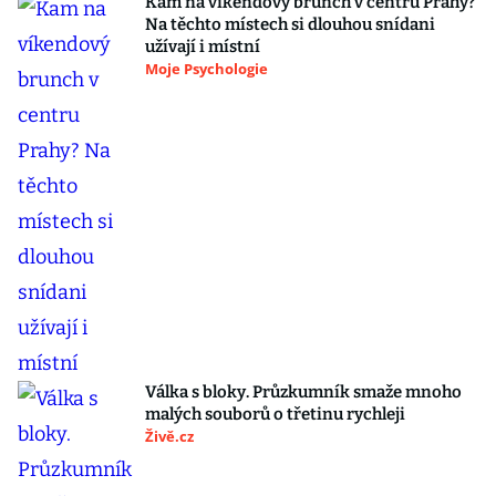
Kam na víkendový brunch v centru Prahy?
Na těchto místech si dlouhou snídani
užívají i místní
Moje Psychologie
Válka s bloky. Průzkumník smaže mnoho
malých souborů o třetinu rychleji
Živě.cz