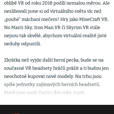
oblibě VR od roku 2018 podílí nemalou měrou. Ale
neslibovali jsme si od virtuálního světa víc než
„pouhé“ máchaní mečem? Hry jako MineCraft VR,
No Man’s Sky, Iron Man VR či Skyrim VR stále
nejsou tak skvělé, abychom virtuální realitě jisté
neduhy odpustili.
Zkrátka než vyjde další herní pecka, bude se na
současné VR headsety hráčů prášit a ti budou jen
neochotně kupovat nové modely. Na trhu jsou
spíše jednotky zajímavých herních headsetů,
které jsou navíc často i dva roky staré.