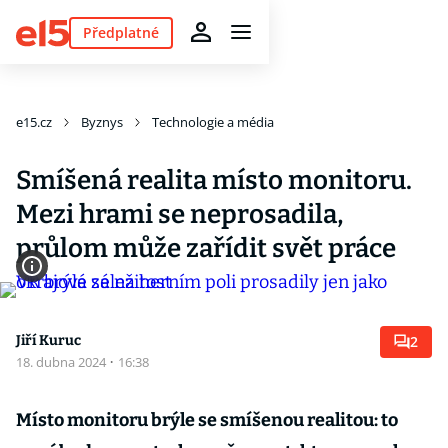
Předplatné
e15.cz
Byznys
Technologie a média
Smíšená realita místo monitoru.
Mezi hrami se neprosadila,
průlom může zařídit svět práce
Jiří Kuruc
2
18. dubna 2024
·
16:38
Místo monitoru brýle se smíšenou realitou: to