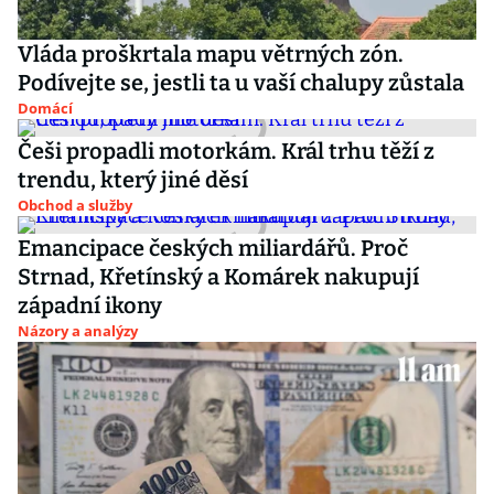
Vláda proškrtala mapu větrných zón.
Podívejte se, jestli ta u vaší chalupy zůstala
Domácí
Češi propadli motorkám. Král trhu těží z
trendu, který jiné děsí
Obchod a služby
Emancipace českých miliardářů. Proč
Strnad, Křetínský a Komárek nakupují
západní ikony
Názory a analýzy