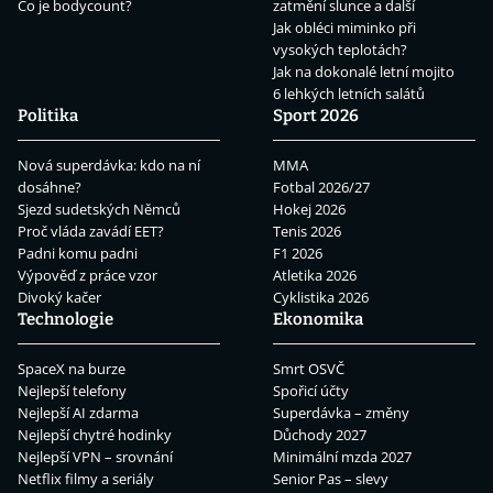
Co je bodycount?
zatmění slunce a další
Jak obléci miminko při
vysokých teplotách?
Jak na dokonalé letní mojito
6 lehkých letních salátů
Politika
Sport 2026
Nová superdávka: kdo na ní
MMA
dosáhne?
Fotbal 2026/27
Sjezd sudetských Němců
Hokej 2026
Proč vláda zavádí EET?
Tenis 2026
Padni komu padni
F1 2026
Výpověď z práce vzor
Atletika 2026
Divoký kačer
Cyklistika 2026
Technologie
Ekonomika
SpaceX na burze
Smrt OSVČ
Nejlepší telefony
Spořicí účty
Nejlepší AI zdarma
Superdávka – změny
Nejlepší chytré hodinky
Důchody 2027
Nejlepší VPN – srovnání
Minimální mzda 2027
Netflix filmy a seriály
Senior Pas – slevy