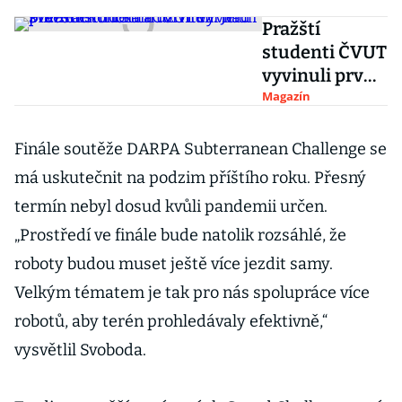
Pražští
studenti ČVUT
vyvinuli první
autonomní
Magazín
formuli. Je
plně
Finále soutěže DARPA Subterranean Challenge se
elektrická a už
má uskutečnit na podzim příštího roku. Přesný
vítězí nad
termín nebyl dosud kvůli pandemii určen.
světem
„Prostředí ve finále bude natolik rozsáhlé, že
roboty budou muset ještě více jezdit samy.
Velkým tématem je tak pro nás spolupráce více
robotů, aby terén prohledávaly efektivně,“
vysvětlil Svoboda.