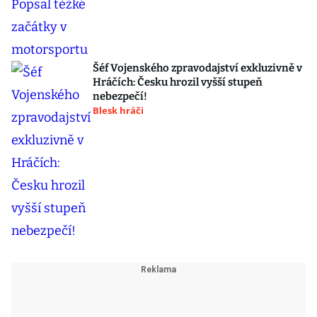
Šéf Vojenského zpravodajství exkluzivně v
Hráčích: Česku hrozil vyšší stupeň
nebezpečí!
Blesk hráči