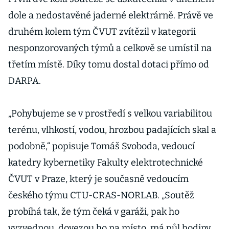
dole a nedostavěné jaderné elektrárně. Právě ve
druhém kolem tým ČVUT zvítězil v kategorii
nesponzorovaných týmů a celkově se umístil na
třetím místě. Díky tomu dostal dotaci přímo od
DARPA.
„Pohybujeme se v prostředí s velkou variabilitou
terénu, vlhkostí, vodou, hrozbou padajících skal a
podobně,“ popisuje Tomáš Svoboda, vedoucí
katedry kybernetiky Fakulty elektrotechnické
ČVUT v Praze, který je současně vedoucím
českého týmu CTU-CRAS-NORLAB. „Soutěž
probíhá tak, že tým čeká v garáži, pak ho
vyzvednou, dovezou ho na místo, má půl hodiny