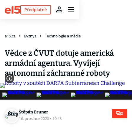
Předplatné
e15.cz
Byznys
Technologie a média
Vědce z ČVUT dotuje americká
armádní agentura. Vyvíjejí
autonomní záchranné roboty
Štěpán Bruner
0
16. prosince 2020
·
10:48