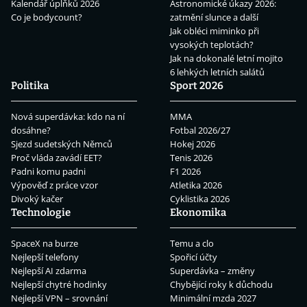
Kalendář úplňků 2026
Astronomické úkazy 2026:
Co je bodycount?
zatmění slunce a další
Jak obléci miminko při
vysokých teplotách?
Jak na dokonalé letní mojito
6 lehkých letních salátů
Politika
Sport 2026
Nová superdávka: kdo na ní
MMA
dosáhne?
Fotbal 2026/27
Sjezd sudetských Němců
Hokej 2026
Proč vláda zavádí EET?
Tenis 2026
Padni komu padni
F1 2026
Výpověď z práce vzor
Atletika 2026
Divoký kačer
Cyklistika 2026
Technologie
Ekonomika
SpaceX na burze
Temu a clo
Nejlepší telefony
Spořicí účty
Nejlepší AI zdarma
Superdávka – změny
Nejlepší chytré hodinky
Chybějící roky k důchodu
Nejlepší VPN – srovnání
Minimální mzda 2027