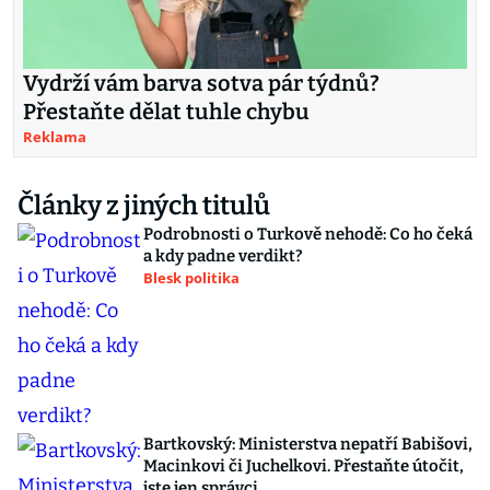
Vydrží vám barva sotva pár týdnů?
Přestaňte dělat tuhle chybu
Reklama
Články z jiných titulů
Podrobnosti o Turkově nehodě: Co ho čeká
a kdy padne verdikt?
Blesk politika
Bartkovský: Ministerstva nepatří Babišovi,
Macinkovi či Juchelkovi. Přestaňte útočit,
jste jen správci