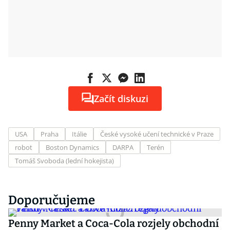
Začít diskuzi
USA
Praha
Itálie
České vysoké učení technické v Praze
robot
Boston Dynamics
DARPA
Terén
Tomáš Svoboda (lední hokejista)
Doporučujeme
Penny Market a Coca-Cola rozjely obchodní