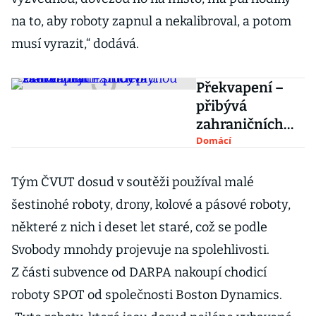
na to, aby roboty zapnul a nekalibroval, a potom
musí vyrazit,“ dodává.
Překvapení –
přibývá
zahraničních
studentů.
Domácí
Univerzitám z
nich plynou
Tým ČVUT dosud v soutěži používal malé
stamiliony
šestinohé roboty, drony, kolové a pásové roboty,
některé z nich i deset let staré, což se podle
Svobody mnohdy projevuje na spolehlivosti.
Z části subvence od DARPA nakoupí chodicí
roboty SPOT od společnosti Boston Dynamics.