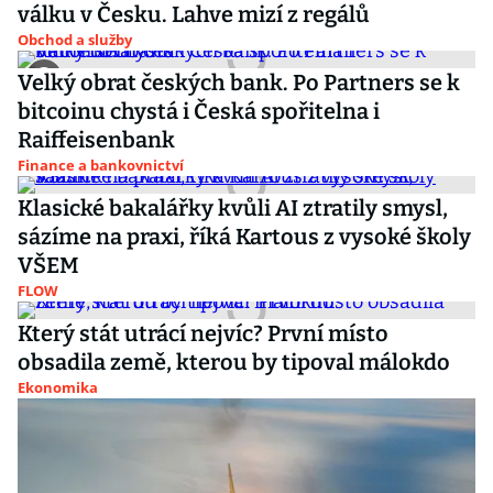
válku v Česku. Lahve mizí z regálů
Obchod a služby
Velký obrat českých bank. Po Partners se k
bitcoinu chystá i Česká spořitelna i
Raiffeisenbank
Finance a bankovnictví
Klasické bakalářky kvůli AI ztratily smysl,
sázíme na praxi, říká Kartous z vysoké školy
VŠEM
FLOW
Který stát utrácí nejvíc? První místo
obsadila země, kterou by tipoval málokdo
Ekonomika