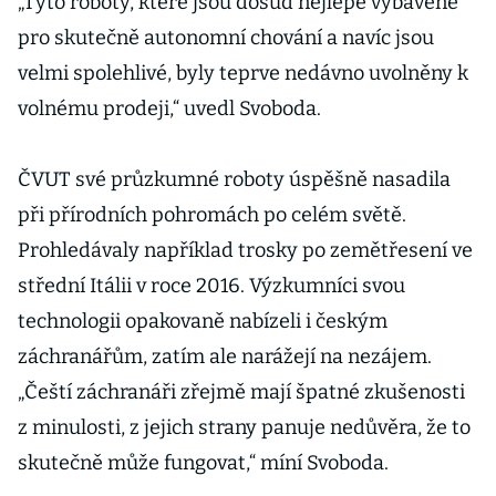
„Tyto roboty, které jsou dosud nejlépe vybavené
pro skutečně autonomní chování a navíc jsou
velmi spolehlivé, byly teprve nedávno uvolněny k
volnému prodeji,“ uvedl Svoboda.
ČVUT své průzkumné roboty úspěšně nasadila
při přírodních pohromách po celém světě.
Prohledávaly například trosky po zemětřesení ve
střední Itálii v roce 2016. Výzkumníci svou
technologii opakovaně nabízeli i českým
záchranářům, zatím ale narážejí na nezájem.
„Čeští záchranáři zřejmě mají špatné zkušenosti
z minulosti, z jejich strany panuje nedůvěra, že to
skutečně může fungovat,“ míní Svoboda.