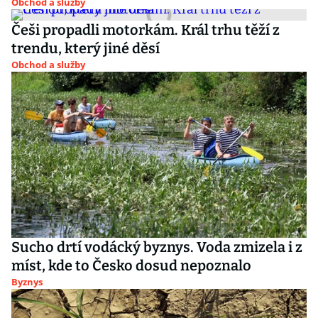
Obchod a služby
Češi propadli motorkám. Král trhu těží z
trendu, který jiné děsí
Obchod a služby
Sucho drtí vodácký byznys. Voda zmizela i z
míst, kde to Česko dosud nepoznalo
Byznys