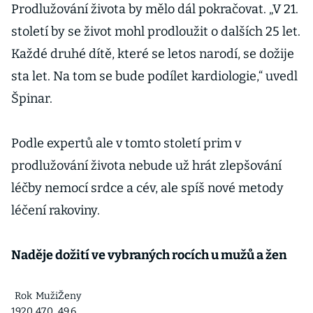
Prodlužování života by mělo dál pokračovat. „V 21.
století by se život mohl prodloužit o dalších 25 let.
Každé druhé dítě, které se letos narodí, se dožije
sta let. Na tom se bude podílet kardiologie,“ uvedl
Špinar.
Podle expertů ale v tomto století prim v
prodlužování života nebude už hrát zlepšování
léčby nemocí srdce a cév, ale spíš nové metody
léčení rakoviny.
Naděje dožití ve vybraných rocích u mužů a žen
Rok
Muži
Ženy
1920
47,0
49,6