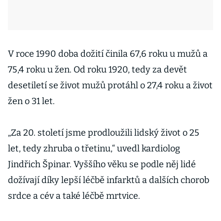
V roce 1990 doba dožití činila 67,6 roku u mužů a
75,4 roku u žen. Od roku 1920, tedy za devět
desetiletí se život mužů protáhl o 27,4 roku a život
žen o 31 let.
„Za 20. století jsme prodloužili lidský život o 25
let, tedy zhruba o třetinu,“ uvedl kardiolog
Jindřich Špinar. Vyššího věku se podle něj lidé
dožívají díky lepší léčbě infarktů a dalších chorob
srdce a cév a také léčbě mrtvice.