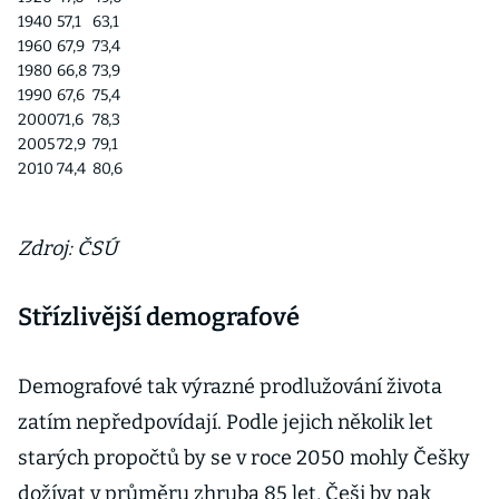
1940
57,1
63,1
1960
67,9
73,4
1980
66,8
73,9
1990
67,6
75,4
2000
71,6
78,3
2005
72,9
79,1
2010
74,4
80,6
Zdroj: ČSÚ
Střízlivější demografové
Demografové tak výrazné prodlužování života
zatím nepředpovídají. Podle jejich několik let
starých propočtů by se v roce 2050 mohly Češky
dožívat v průměru zhruba 85 let, Češi by pak