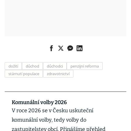
dožití
důchod
důchodci
penzijní reforma
stárnutí populace
zdravotnictví
Komunální volby 2026
V roce 2026 se v Česku uskuteční
komunální volby, tedy volby do
zastupitelstev obcí. Přinášíme přehled