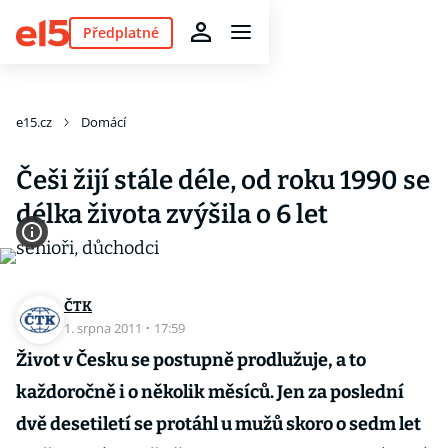
Předplatné
e15.cz
Domácí
Češi žijí stále déle, od roku 1990 se
délka života zvýšila o 6 let
ČTK
1. srpna 2011
·
17:59
Život v Česku se postupně prodlužuje, a to
každoročně i o několik měsíců. Jen za poslední
dvě desetiletí se protáhl u mužů skoro o sedm let