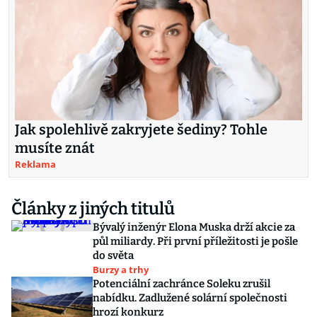
Jak spolehlivě zakryjete šediny? Tohle
musíte znát
Reklama
Články z jiných titulů
Bývalý inženýr Elona Muska drží akcie za
půl miliardy. Při první příležitosti je pošle
do světa
Burzy a trhy
Potenciální zachránce Soleku zrušil
nabídku. Zadlužené solární společnosti
hrozí konkurz