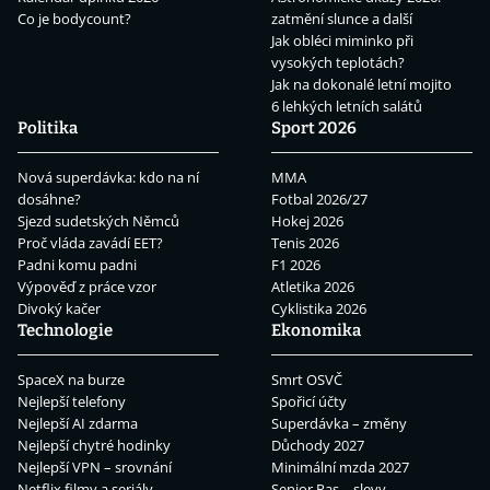
Co je bodycount?
zatmění slunce a další
Jak obléci miminko při
vysokých teplotách?
Jak na dokonalé letní mojito
6 lehkých letních salátů
Politika
Sport 2026
Nová superdávka: kdo na ní
MMA
dosáhne?
Fotbal 2026/27
Sjezd sudetských Němců
Hokej 2026
Proč vláda zavádí EET?
Tenis 2026
Padni komu padni
F1 2026
Výpověď z práce vzor
Atletika 2026
Divoký kačer
Cyklistika 2026
Technologie
Ekonomika
SpaceX na burze
Smrt OSVČ
Nejlepší telefony
Spořicí účty
Nejlepší AI zdarma
Superdávka – změny
Nejlepší chytré hodinky
Důchody 2027
Nejlepší VPN – srovnání
Minimální mzda 2027
Netflix filmy a seriály
Senior Pas – slevy