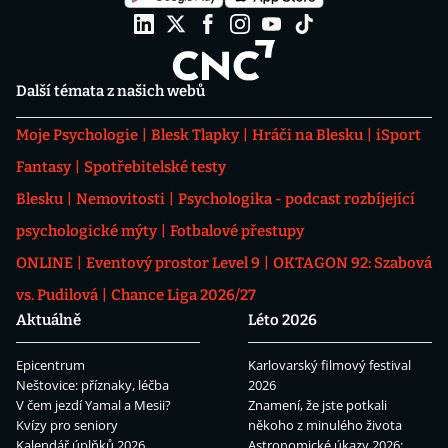
Další témata z našich webů
Moje Psychologie
Blesk Tlapky
Hráči na Blesku
iSport
Fantasy
Spotřebitelské testy
Blesku
Nemovitosti
Psychologika - podcast rozbíjející
psychologické mýty
Fotbalové přestupy
ONLINE
Eventový prostor Level 9
OKTAGON 92: Szabová
vs. Pudilová
Chance Liga 2026/27
Aktuálně
Léto 2026
Epicentrum
Karlovarský filmový festival
Neštovice: příznaky, léčba
2026
V čem jezdí Yamal a Mesii?
Znamení, že jste potkali
Kvízy pro seniory
někoho z minulého života
Kalendář úplňků 2026
Astronomické úkazy 2026: