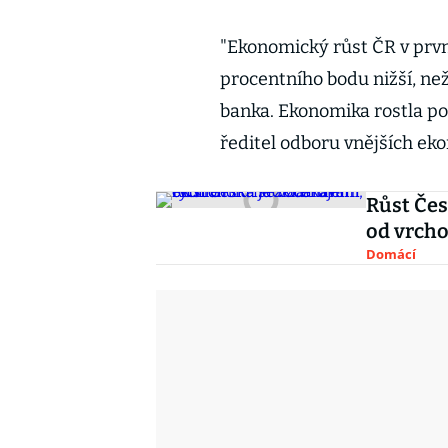
"Ekonomický růst ČR v první
procentního bodu nižší, ne
banka. Ekonomika rostla pom
ředitel odboru vnějších e
Růst Čes
od vrcho
Domácí