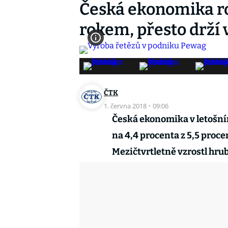
Česká ekonomika ro
rokem, přesto drží
ČTK
1. června 2018
·
09:06
Česká ekonomika v letošním
na 4,4 procenta z 5,5 proce
Mezičtvrtletně vzrostl hru