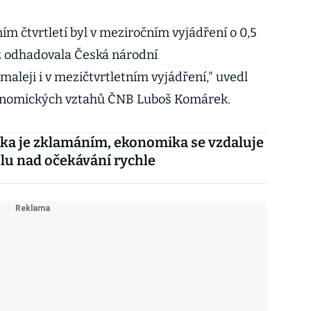
m čtvrtletí byl v meziročním vyjádření o 0,5
ž odhadovala Česká národní
aleji i v mezičtvrtletním vyjádření," uvedl
konomických vztahů ČNB Luboš Komárek.
ka je zklamáním, ekonomika se vzdaluje
lu nad očekávání rychle