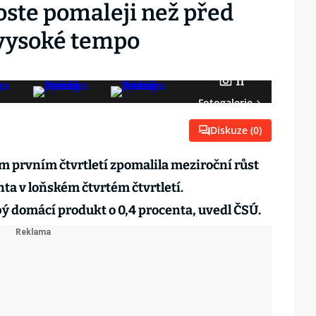
ste pomaleji než před
 vysoké tempo
11
Fotogalerie
Diskuze (
0
)
 prvním čtvrtletí zpomalila meziroční růst
nta v loňském čtvrtém čtvrtletí.
bý domácí produkt o 0,4 procenta, uvedl ČSÚ.