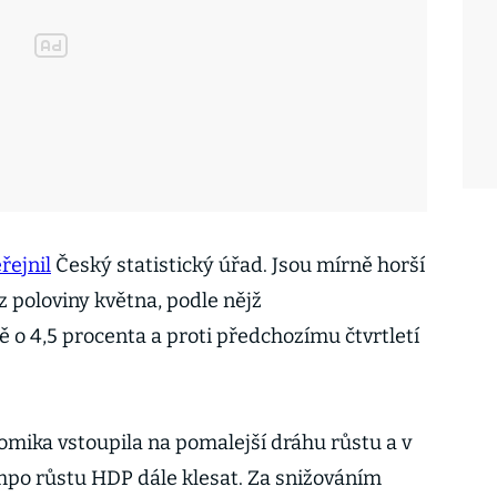
řejnil
Český statistický úřad. Jsou mírně horší
poloviny května, podle nějž
 o 4,5 procenta a proti předchozímu čtvrtletí
omika vstoupila na pomalejší dráhu růstu a v
empo růstu HDP dále klesat. Za snižováním