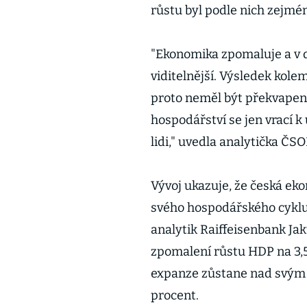
růstu byl podle nich zejmé
"Ekonomika zpomaluje a v d
viditelnější. Výsledek kole
proto neměl být překvapen
hospodářství se jen vrací k
lidi," uvedla analytička ČS
Vývoj ukazuje, že česká ek
svého hospodářského cyklu
analytik Raiffeisenbank Jak
zpomalení růstu HDP na 3,
expanze zůstane nad svým 
procent.