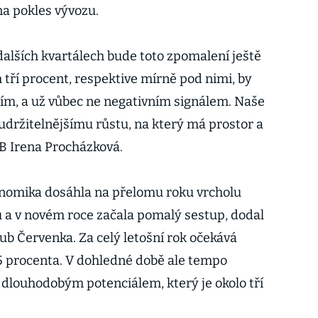
na pokles vývozu.
alších kvartálech bude toto zpomalení ještě
m tří procent, respektive mírně pod nimi, by
ím, a už vůbec ne negativním signálem. Naše
 udržitelnějšímu růstu, na který má prostor a
OB Irena Procházková.
onomika dosáhla na přelomu roku vrcholu
 a v novém roce začala pomalý sestup, dodal
ub Červenka. Za celý letošní rok očekává
5 procenta. V dohledné době ale tempo
dlouhodobým potenciálem, který je okolo tří