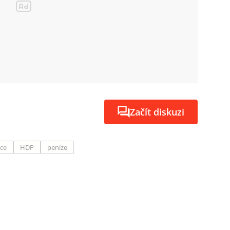
Začít diskuzi
nce
HDP
peníze