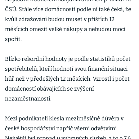
ČSÚ. Stále více domácností podle ní také čeká, že
kvůli zdražování budou muset v příštích 12
měsících omezit velké nákupy a nebudou moci
spořit.
Blízko rekordní hodnoty je podle statistiků počet
spotřebitelů, kteří hodnotí svou finanční situaci
hůř než v předešlých 12 měsících. Vzrostl i počet
domácností obávajících se zvýšení
nezaměstnanosti.
Mezi podnikateli klesla meziměsíčně důvěra v
české hospodářství napříč všemi odvětvími.
Největší byl propad u vybraných služeb, a to o 7,6