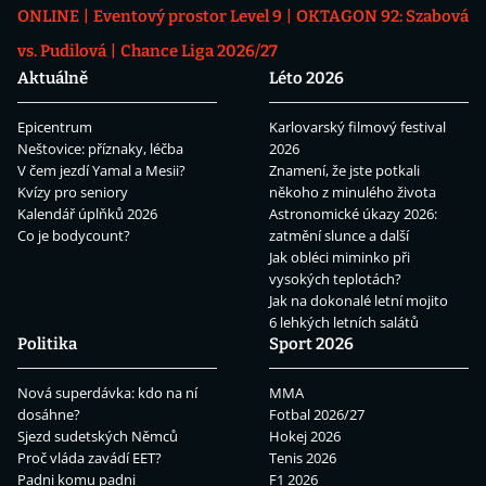
ONLINE
Eventový prostor Level 9
OKTAGON 92: Szabová
vs. Pudilová
Chance Liga 2026/27
Aktuálně
Léto 2026
Epicentrum
Karlovarský filmový festival
Neštovice: příznaky, léčba
2026
V čem jezdí Yamal a Mesii?
Znamení, že jste potkali
Kvízy pro seniory
někoho z minulého života
Kalendář úplňků 2026
Astronomické úkazy 2026:
Co je bodycount?
zatmění slunce a další
Jak obléci miminko při
vysokých teplotách?
Jak na dokonalé letní mojito
6 lehkých letních salátů
Politika
Sport 2026
Nová superdávka: kdo na ní
MMA
dosáhne?
Fotbal 2026/27
Sjezd sudetských Němců
Hokej 2026
Proč vláda zavádí EET?
Tenis 2026
Padni komu padni
F1 2026