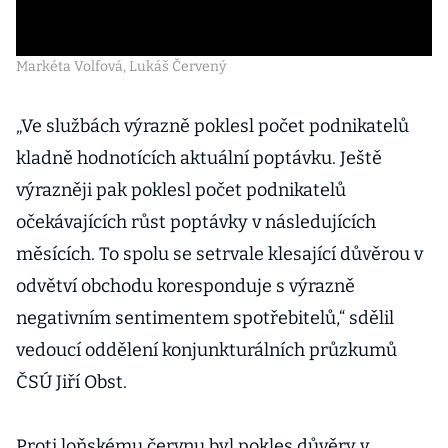
Markéta Volfová, Lukáš Červený
„Ve službách výrazně poklesl počet podnikatelů
kladně hodnotících aktuální poptávku. Ještě
výrazněji pak poklesl počet podnikatelů
očekávajících růst poptávky v následujících
měsících. To spolu se setrvale klesající důvěrou v
odvětví obchodu koresponduje s výrazně
negativním sentimentem spotřebitelů,“ sdělil
vedoucí oddělení konjunkturálních průzkumů
ČSÚ Jiří Obst.
Proti loňskému červnu byl pokles důvěry v