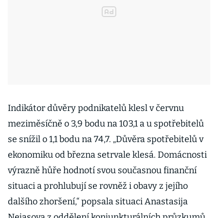
Indikátor důvěry podnikatelů klesl v červnu
meziměsíčně o 3,9 bodu na 103,1 a u spotřebitelů
se snížil o 1,1 bodu na 74,7. „Důvěra spotřebitelů v
ekonomiku od března setrvale klesá. Domácnosti
výrazně hůře hodnotí svou současnou finanční
situaci a prohlubují se rovněž i obavy z jejího
dalšího zhoršení,“ popsala situaci Anastasija
Nejasova z oddělení konjunkturálních průzkumů