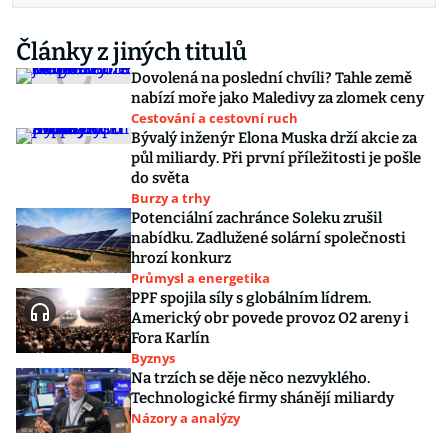
Články z jiných titulů
Dovolená na poslední chvíli? Tahle země
nabízí moře jako Maledivy za zlomek ceny
Cestování a cestovní ruch
Bývalý inženýr Elona Muska drží akcie za
půl miliardy. Při první příležitosti je pošle
do světa
Burzy a trhy
Potenciální zachránce Soleku zrušil
nabídku. Zadlužené solární společnosti
hrozí konkurz
Průmysl a energetika
PPF spojila síly s globálním lídrem.
Americký obr povede provoz O2 areny i
Fora Karlín
Byznys
Na trzích se děje něco nezvyklého.
Technologické firmy shánějí miliardy
Názory a analýzy