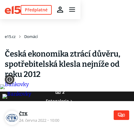
Předplatné
e15.cz
Domácí
Česká ekonomika ztrácí důvěru,
spotřebitelská klesla nejníže od
roku 2012
2
Fotogalerie
ČTK
0
24. června 2022
·
10:00