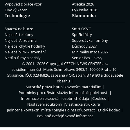
Výpověď z práce vzor
Atletika 2026
Divoký kačer
Cyklistika 2026
Technologie
Ekonomika
SpaceX na burze
Smrt OSVČ
Nejlepší telefony
Spořicí účty
Nejlepší AI zdarma
Superdávka – změny
Nejlepší chytré hodinky
Důchody 2027
Nejlepší VPN – srovnání
Minimální mzda 2027
Netflix filmy a seriály
Senior Pas – slevy
© 2001 - 2026 Copyright
CZECH NEWS CENTER a.s.
se sídlem náměstí Marie Schmolkové 3493/1, 100 00 Praha 10 -
Strašnice, IČO: 02346826, zapsána v OR, sp.zn. B 19490 a dodavatelé
obsahu
Autorská práva k publikovaným materiálům
Podmínky pro užívání služby informační společnosti
Informace o zpracování osobních údajů
Cookies
Nastavení soukromí
Vlastnická struktura
Jednotná kontaktní místa / Single Points of Contact
Etický kodex
Povinně zveřejňované informace