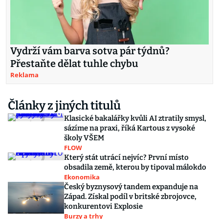
Vydrží vám barva sotva pár týdnů?
Přestaňte dělat tuhle chybu
Reklama
Články z jiných titulů
Klasické bakalářky kvůli AI ztratily smysl,
sázíme na praxi, říká Kartous z vysoké
školy VŠEM
FLOW
Který stát utrácí nejvíc? První místo
obsadila země, kterou by tipoval málokdo
Ekonomika
Český byznysový tandem expanduje na
Západ. Získal podíl v britské zbrojovce,
konkurentovi Explosie
Burzy a trhy