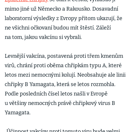
mimo jiné už Německo a Rakousko. Dosavadní
laboratorní výsledky z Evropy přitom ukazují, že
ne všichni očkovaní budou mít štěstí. Záleží
na tom, jakou vakcínu si vybrali.
Levnější vakcína, postavená proti třem kmenům
virů, chrání proti oběma chřipkám typu A, které
letos mezi nemocnými kolují. Neobsahuje ale linii
chřipky B Yamagata, která se letos rozmohla.
Podle posledních čísel letos našli v Evropě
u většiny nemocných právě chřipkový virus B
Yamagata.
„Účinnost vakcíny proti tomuto viru bude velmi