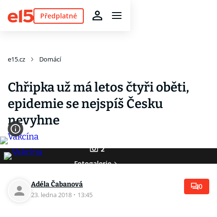
Předplatné
e15.cz
Domácí
Chřipka už má letos čtyři oběti,
epidemie se nejspíš Česku
nevyhne
2
Fotogalerie
Adéla Čabanová
0
23. ledna 2018
·
13:45