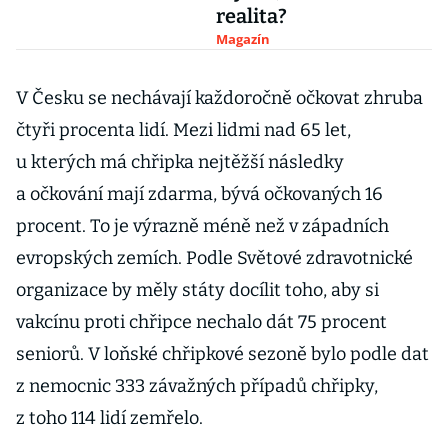
realita?
Magazín
V Česku se nechávají každoročně očkovat zhruba
čtyři procenta lidí. Mezi lidmi nad 65 let,
u kterých má chřipka nejtěžší následky
a očkování mají zdarma, bývá očkovaných 16
procent. To je výrazně méně než v západních
evropských zemích. Podle Světové zdravotnické
organizace by měly státy docílit toho, aby si
vakcínu proti chřipce nechalo dát 75 procent
seniorů. V loňské chřipkové sezoně bylo podle dat
z nemocnic 333 závažných případů chřipky,
z toho 114 lidí zemřelo.