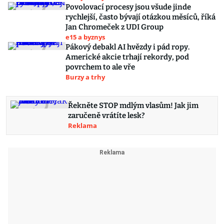
Povolovací procesy jsou všude jinde
rychlejší, často bývají otázkou měsíců, říká
Jan Chromeček z UDI Group
e15 a byznys
Pákový debakl AI hvězdy i pád ropy.
Americké akcie trhají rekordy, pod
povrchem to ale vře
Burzy a trhy
Řekněte STOP mdlým vlasům! Jak jim
zaručeně vrátíte lesk?
Reklama