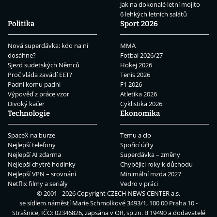
Jak na dokonalé letní mojito
6 lehkých letních salátů
Politika
Sport 2026
Nová superdávka: kdo na ní
MMA
dosáhne?
Fotbal 2026/27
Sjezd sudetských Němců
Hokej 2026
Proč vláda zavádí EET?
Tenis 2026
Padni komu padni
F1 2026
Výpověď z práce vzor
Atletika 2026
Divoký kačer
Cyklistika 2026
Technologie
Ekonomika
SpaceX na burze
Temu a clo
Nejlepší telefony
Spořicí účty
Nejlepší AI zdarma
Superdávka – změny
Nejlepší chytré hodinky
Chybějící roky k důchodu
Nejlepší VPN – srovnání
Minimální mzda 2027
Netflix filmy a seriály
Vedro v práci
© 2001 - 2026 Copyright
CZECH NEWS CENTER a.s.
se sídlem náměstí Marie Schmolkové 3493/1, 100 00 Praha 10 -
Strašnice, IČO: 02346826, zapsána v OR, sp.zn. B 19490 a dodavatelé