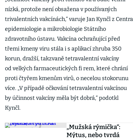
nízká, protože není obsažena v používaných
trivalentních vakcínách,“ varuje Jan Kynčl z Centra
epidemiologie a mikrobiologie Státního
zdravotního ústavu. Vakcína ochraňující před
třemi kmeny viru stála i s aplikací zhruba 350
korun, dražší, takzvaně tetravalentní vakcíny
od velkých farmaceutických fi rem, které chrání
proti čtyřem kmenům virů, o necelou stokorunu
více. „V případě očkování tetravalentní vakcínou
by účinnost vakcíny měla být dobrá,“ podotkl
Kynčl.
„Mužská rýmička“:
Mýtus, nebo tvrdá