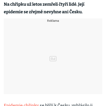
Na chřipku už letos zemřeli čtyři lidé. Její
epidemie se zřejmě nevyhne ani Česku.
Epidemie chřipky
se blíží k Česku, vyhlásilo ji