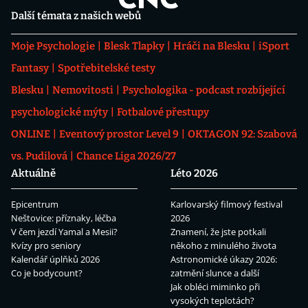
Další témata z našich webů
Moje Psychologie
Blesk Tlapky
Hráči na Blesku
iSport
Fantasy
Spotřebitelské testy
Blesku
Nemovitosti
Psychologika - podcast rozbíjející
psychologické mýty
Fotbalové přestupy
ONLINE
Eventový prostor Level 9
OKTAGON 92: Szabová
vs. Pudilová
Chance Liga 2026/27
Aktuálně
Léto 2026
Epicentrum
Karlovarský filmový festival
Neštovice: příznaky, léčba
2026
V čem jezdí Yamal a Mesii?
Znamení, že jste potkali
Kvízy pro seniory
někoho z minulého života
Kalendář úplňků 2026
Astronomické úkazy 2026:
Co je bodycount?
zatmění slunce a další
Jak obléci miminko při
vysokých teplotách?