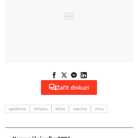
Začít diskuzi
epidemie
chřipka
léčba
vakcína
zima