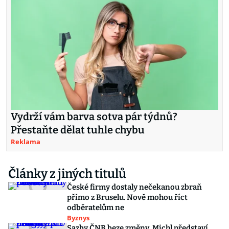
Vydrží vám barva sotva pár týdnů?
Přestaňte dělat tuhle chybu
Reklama
Články z jiných titulů
České firmy dostaly nečekanou zbraň
přímo z Bruselu. Nově mohou říct
odběratelům ne
Byznys
Sazby ČNB beze změny. Michl představí