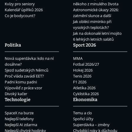
Kvízy pro seniory
někoho z minulého života
Kalendář úplňků 2026
Astronomické úkazy 2026:
Co je bodycount?
zatmění slunce a další
Jak obléci miminko při
vysokých teplotách?
Jak na dokonalé letní mojito
6 lehkých letních salátů
Politika
Sport 2026
Nová superdávka: kdo na ní
MMA
dosáhne?
Fotbal 2026/27
Sjezd sudetských Němců
Hokej 2026
Proč vláda zavádí EET?
Tenis 2026
Padni komu padni
F1 2026
Výpověď z práce vzor
Atletika 2026
Divoký kačer
Cyklistika 2026
Technologie
Ekonomika
SpaceX na burze
Temu a clo
Nejlepší telefony
Spořicí účty
Nejlepší AI zdarma
Superdávka – změny
Nejlepší chytré hodinky
Chybějící roky k důchodu