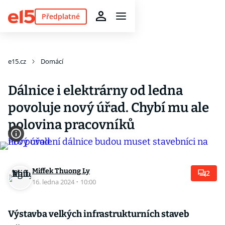
Předplatné
e15.cz
Domácí
Dálnice i elektrárny od ledna
povoluje nový úřad. Chybí mu ale
polovina pracovníků
Miffek Thuong Ly
2
16. ledna 2024
·
10:00
Výstavba velkých infrastrukturních staveb