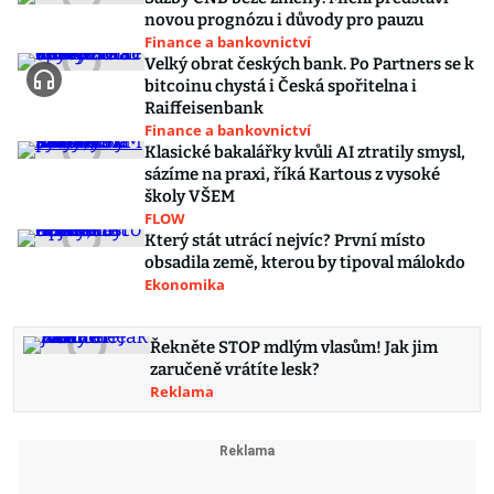
novou prognózu i důvody pro pauzu
Finance a bankovnictví
Velký obrat českých bank. Po Partners se k
bitcoinu chystá i Česká spořitelna i
Raiffeisenbank
Finance a bankovnictví
Klasické bakalářky kvůli AI ztratily smysl,
sázíme na praxi, říká Kartous z vysoké
školy VŠEM
FLOW
Který stát utrácí nejvíc? První místo
obsadila země, kterou by tipoval málokdo
Ekonomika
Řekněte STOP mdlým vlasům! Jak jim
zaručeně vrátíte lesk?
Reklama