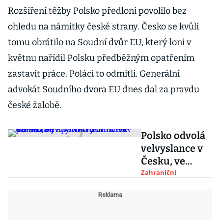
Rozšíření těžby Polsko předloni povolilo bez
ohledu na námitky české strany. Česko se kvůli
tomu obrátilo na Soudní dvůr EU, který loni v
květnu nařídil Polsku předběžným opatřením
zastavit práce. Poláci to odmítli. Generální
advokát Soudního dvora EU dnes dal za pravdu
české žalobě.
Polsko odvolá
velvyslance v
Česku, ve
sporu o důl
Zahraniční
Turów podle
něj chybovala
hlavně Varšava