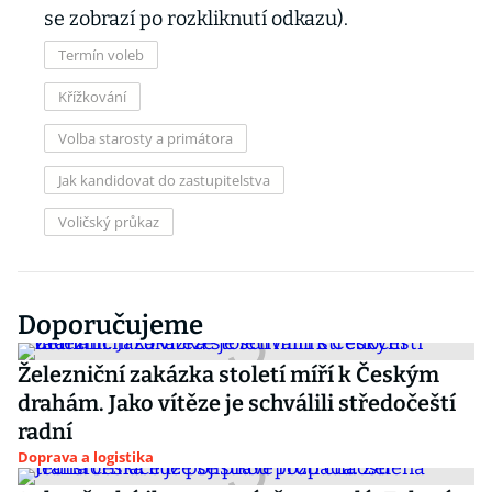
se zobrazí po rozkliknutí odkazu).
Termín voleb
Křížkování
Volba starosty a primátora
Jak kandidovat do zastupitelstva
Voličský průkaz
Doporučujeme
Železniční zakázka století míří k Českým
drahám. Jako vítěze je schválili středočeští
radní
Doprava a logistika