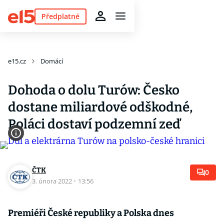
Předplatné
e15.cz
Domácí
Dohoda o dolu Turów: Česko
dostane miliardové odškodné,
Poláci dostaví podzemní zeď
ČTK
0
3. února 2022
·
13:56
Premiéři České republiky a Polska dnes