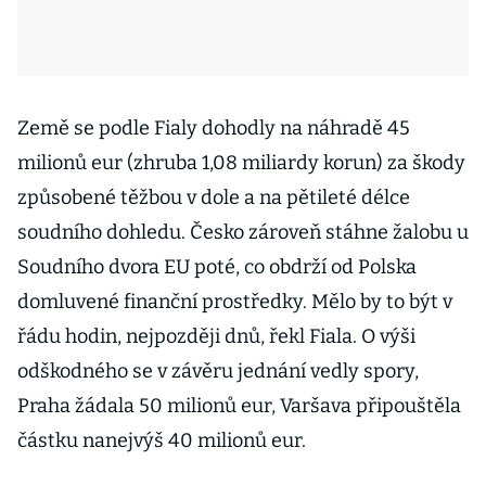
Země se podle Fialy dohodly na náhradě 45
milionů eur (zhruba 1,08 miliardy korun) za škody
způsobené těžbou v dole a na pětileté délce
soudního dohledu. Česko zároveň stáhne žalobu u
Soudního dvora EU poté, co obdrží od Polska
domluvené finanční prostředky. Mělo by to být v
řádu hodin, nejpozději dnů, řekl Fiala. O výši
odškodného se v závěru jednání vedly spory,
Praha žádala 50 milionů eur, Varšava připouštěla
částku nanejvýš 40 milionů eur.