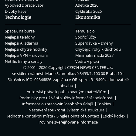
Výpověď z práce vzor
Atletika 2026
Divoký kačer
Cyklistika 2026
Technologie
Ekonomika
SpaceX na burze
Temu a clo
Nejlepší telefony
Spořicí účty
Nejlepší AI zdarma
Superdávka – změny
Nejlepší chytré hodinky
Chybějící roky k důchodu
Nejlepší VPN – srovnání
Minimální mzda 2027
Netflix filmy a seriály
Vedro v práci
© 2001 - 2026 Copyright
CZECH NEWS CENTER a.s.
se sídlem náměstí Marie Schmolkové 3493/1, 100 00 Praha 10 -
Strašnice, IČO: 02346826, zapsána v OR, sp.zn. B 19490 a dodavatelé
obsahu
Autorská práva k publikovaným materiálům
Podmínky pro užívání služby informační společnosti
Informace o zpracování osobních údajů
Cookies
Nastavení soukromí
Vlastnická struktura
Jednotná kontaktní místa / Single Points of Contact
Etický kodex
Povinně zveřejňované informace