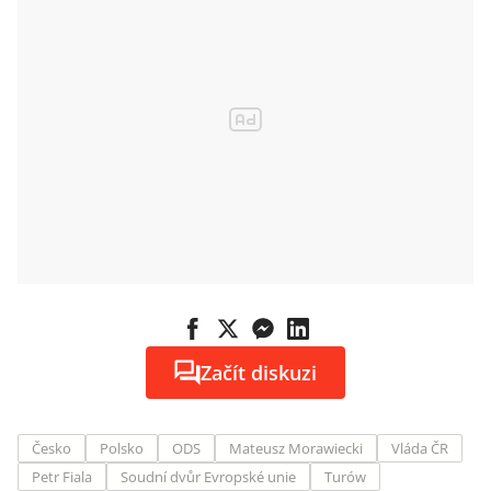
Začít diskuzi
Česko
Polsko
ODS
Mateusz Morawiecki
Vláda ČR
Petr Fiala
Soudní dvůr Evropské unie
Turów