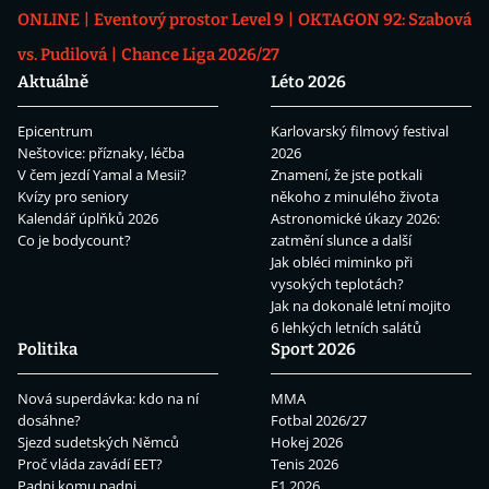
ONLINE
Eventový prostor Level 9
OKTAGON 92: Szabová
vs. Pudilová
Chance Liga 2026/27
Aktuálně
Léto 2026
Epicentrum
Karlovarský filmový festival
Neštovice: příznaky, léčba
2026
V čem jezdí Yamal a Mesii?
Znamení, že jste potkali
Kvízy pro seniory
někoho z minulého života
Kalendář úplňků 2026
Astronomické úkazy 2026:
Co je bodycount?
zatmění slunce a další
Jak obléci miminko při
vysokých teplotách?
Jak na dokonalé letní mojito
6 lehkých letních salátů
Politika
Sport 2026
Nová superdávka: kdo na ní
MMA
dosáhne?
Fotbal 2026/27
Sjezd sudetských Němců
Hokej 2026
Proč vláda zavádí EET?
Tenis 2026
Padni komu padni
F1 2026