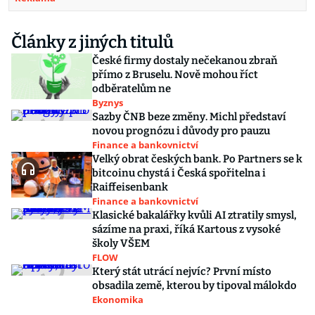
Články z jiných titulů
České firmy dostaly nečekanou zbraň
přímo z Bruselu. Nově mohou říct
odběratelům ne
Byznys
Sazby ČNB beze změny. Michl představí
novou prognózu i důvody pro pauzu
Finance a bankovnictví
Velký obrat českých bank. Po Partners se k
bitcoinu chystá i Česká spořitelna i
Raiffeisenbank
Finance a bankovnictví
Klasické bakalářky kvůli AI ztratily smysl,
sázíme na praxi, říká Kartous z vysoké
školy VŠEM
FLOW
Který stát utrácí nejvíc? První místo
obsadila země, kterou by tipoval málokdo
Ekonomika