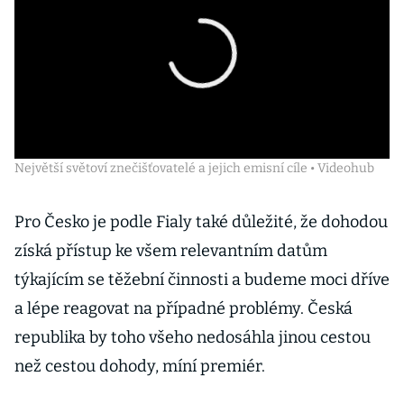
Největší světoví znečišťovatelé a jejich emisní cíle • Videohub
Pro Česko je podle Fialy také důležité, že dohodou
získá přístup ke všem relevantním datům
týkajícím se těžební činnosti a budeme moci dříve
a lépe reagovat na případné problémy. Česká
republika by toho všeho nedosáhla jinou cestou
než cestou dohody, míní premiér.