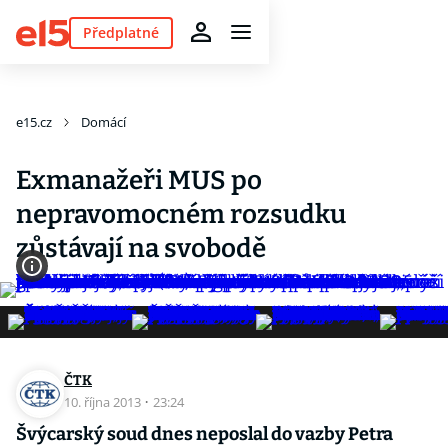
Předplatné
e15.cz
Domácí
Exmanažeři MUS po
nepravomocném rozsudku
zůstávají na svobodě
ČTK
10. října 2013
·
23:24
Švýcarský soud dnes neposlal do vazby Petra