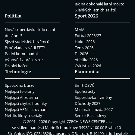
Jak na dokonalé letní mojito
6 lehkých letních salátů
Politika
Sport 2026
Nová superdávka: kdo na ní
MMA
dosáhne?
Fotbal 2026/27
Sjezd sudetských Němců
Hokej 2026
Proč vláda zavádí EET?
Tenis 2026
Padni komu padni
F1 2026
Výpověď z práce vzor
Atletika 2026
Divoký kačer
Cyklistika 2026
Technologie
Ekonomika
SpaceX na burze
Smrt OSVČ
Nejlepší telefony
Spořicí účty
Nejlepší AI zdarma
Superdávka – změny
Nejlepší chytré hodinky
Důchody 2027
Nejlepší VPN – srovnání
Minimální mzda 2027
Netflix filmy a seriály
Senior Pas – slevy
© 2001 - 2026 Copyright
CZECH NEWS CENTER a.s.
se sídlem náměstí Marie Schmolkové 3493/1, 100 00 Praha 10 -
Strašnice, IČO: 02346826, zapsána v OR, sp.zn. B 19490 a dodavatelé