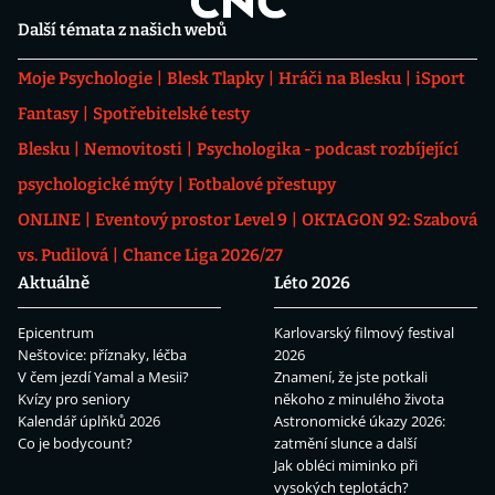
Další témata z našich webů
Moje Psychologie
Blesk Tlapky
Hráči na Blesku
iSport
Fantasy
Spotřebitelské testy
Blesku
Nemovitosti
Psychologika - podcast rozbíjející
psychologické mýty
Fotbalové přestupy
ONLINE
Eventový prostor Level 9
OKTAGON 92: Szabová
vs. Pudilová
Chance Liga 2026/27
Aktuálně
Léto 2026
Epicentrum
Karlovarský filmový festival
Neštovice: příznaky, léčba
2026
V čem jezdí Yamal a Mesii?
Znamení, že jste potkali
Kvízy pro seniory
někoho z minulého života
Kalendář úplňků 2026
Astronomické úkazy 2026:
Co je bodycount?
zatmění slunce a další
Jak obléci miminko při
vysokých teplotách?