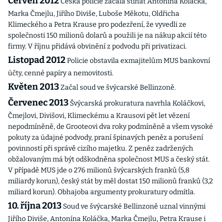
Červen 2012
Česká policie začala stíhat Antonína Koláčka,
Marka Čmejlu, Jiřího Diviše, Luboše Měkotu, Oldřicha
Klimeckého a Petra Krause pro podezření, že vyvedli ze
společnosti 150 milionů dolarů a použili je na nákup akcií této
firmy. V říjnu přidává obvinění z podvodu při privatizaci.
Listopad 2012
Policie obstavila exmajitelům MUS bankovní
účty, cenné papíry a nemovitosti.
Květen 2013
Začal soud ve švýcarské Bellinzoně.
Červenec 2013
Švýcarská prokuratura navrhla Koláčkovi,
Čmejlovi, Divišovi, Klimeckému a Krausovi pět let vězení
nepodmíněně, de Grooteovi dva roky podmíněně a všem vysoké
pokuty za údajné podvody, praní špinavých peněz a porušení
povinností při správě cizího majetku. Z peněz zadržených
obžalovaným má být odškodněna společnost MUS a český stát.
V případě MUS jde o 276 milionů švýcarských franků (5,8
miliardy korun), český stát by měl dostat 150 milionů franků (3,2
miliard korun). Obhajoba argumenty prokuratury odmítla.
10. října 2013
Soud ve švýcarské Bellinzoně uznal vinnými
Jiřího Diviše, Antonína Koláčka, Marka Čmejlu, Petra Krause i