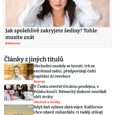
Jak spolehlivě zakryjete šediny? Tohle
musíte znát
Reklama
Články z jiných titulů
Obchodní modely se hroutí, trh se
extrémně mění, předpovídají čeští
kapitáni AI revoluce
Byznys
V Česku otevřel třicátou prodejnu, v
Polsku končí. Německý diskont nezvládl
obří ztráty
Obchod a služby
Když daň vyžene zlatá vejce. Kalifornie
chce zdanit miliardáře, ti raději utíkají