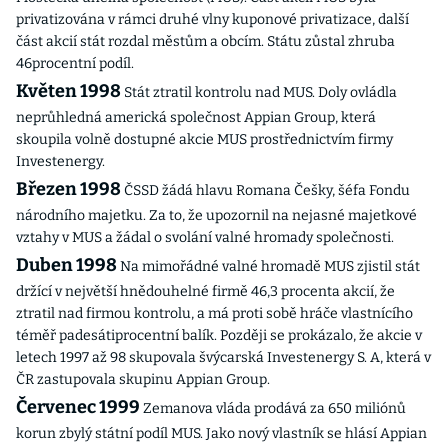
privatizována v rámci druhé vlny kuponové privatizace, další
část akcií stát rozdal městům a obcím. Státu zůstal zhruba
46procentní podíl.
Květen 1998
Stát ztratil kontrolu nad MUS. Doly ovládla
neprůhledná americká společnost Appian Group, která
skoupila volně dostupné akcie MUS prostřednictvím firmy
Investenergy.
Březen 1998
ČSSD žádá hlavu Romana Češky, šéfa Fondu
národního majetku. Za to, že upozornil na nejasné majetkové
vztahy v MUS a žádal o svolání valné hromady společnosti.
Duben 1998
Na mimořádné valné hromadě MUS zjistil stát
držící v největší hnědouhelné firmě 46,3 procenta akcií, že
ztratil nad firmou kontrolu, a má proti sobě hráče vlastnícího
téměř padesátiprocentní balík. Později se prokázalo, že akcie v
letech 1997 až 98 skupovala švýcarská Investenergy S. A, která v
ČR zastupovala skupinu Appian Group.
Červenec 1999
Zemanova vláda prodává za 650 miliónů
korun zbylý státní podíl MUS. Jako nový vlastník se hlásí Appian