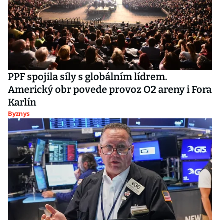
PPF spojila síly s globálním lídrem.
Americký obr povede provoz O2 areny i Fora
Karlín
Byznys