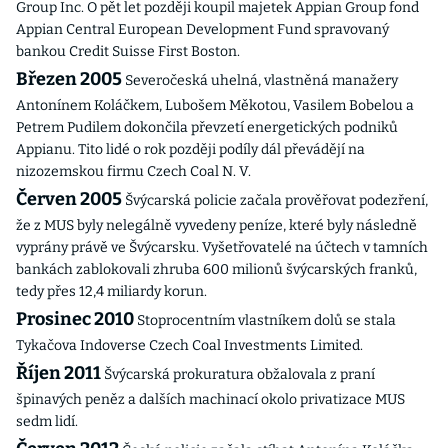
Group Inc. O pět let později koupil majetek Appian Group fond
Appian Central European Development Fund spravovaný
bankou Credit Suisse First Boston.
Březen 2005
Severočeská uhelná, vlastněná manažery
Antonínem Koláčkem, Lubošem Měkotou, Vasilem Bobelou a
Petrem Pudilem dokončila převzetí energetických podniků
Appianu. Tito lidé o rok později podíly dál převádějí na
nizozemskou firmu Czech Coal N. V.
Červen 2005
Švýcarská policie začala prověřovat podezření,
že z MUS byly nelegálně vyvedeny peníze, které byly následně
vyprány právě ve Švýcarsku. Vyšetřovatelé na účtech v tamních
bankách zablokovali zhruba 600 milionů švýcarských franků,
tedy přes 12,4 miliardy korun.
Prosinec 2010
Stoprocentním vlastníkem dolů se stala
Tykačova Indoverse Czech Coal Investments Limited.
Říjen 2011
Švýcarská prokuratura obžalovala z praní
špinavých peněz a dalších machinací okolo privatizace MUS
sedm lidí.