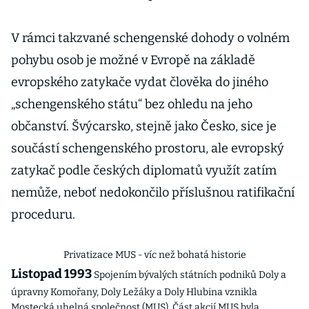
V rámci takzvané schengenské dohody o volném
pohybu osob je možné v Evropě na základě
evropského zatykače vydat člověka do jiného
„schengenského státu“ bez ohledu na jeho
občanství. Švýcarsko, stejně jako Česko, sice je
součástí schengenského prostoru, ale evropský
zatykač podle českých diplomatů využít zatím
nemůže, neboť nedokončilo příslušnou ratifikační
proceduru.
Privatizace MUS - víc než bohatá historie
Listopad 1993
Spojením bývalých státních podniků Doly a
úpravny Komořany, Doly Ležáky a Doly Hlubina vznikla
Mostecká uhelná společnost (MUS). Část akcií MUS byla