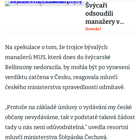
Švýcaři
odsoudili
manažery v
kauze MUS,
Domácí
Koláček půjde za
mříže na 52
Na spekulace o tom, že trojice bývalých
měsíců
manažerů MUS, která dnes do švýcarské
Bellinzony nedorazila, by mohla být po vynesení
verdiktu zatčena v Česku, reagovala mluvčí
českého ministerstva spravedlnosti odmítavě.
„Protože na základě úmluvy o vydávání my české
občany nevydáváme, tak v podstatě taková žádost
tady u nás není odůvodnitelná,“ uvedla resortní
mluvčí ministerstva Štěpánka Čechová.