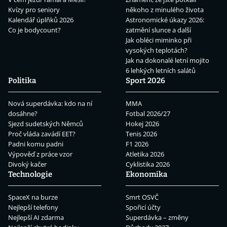
Kvízy pro seniory
někoho z minulého života
Kalendář úplňků 2026
Astronomické úkazy 2026:
Co je bodycount?
zatmění slunce a další
Jak obléci miminko při
vysokých teplotách?
Jak na dokonalé letní mojito
6 lehkých letních salátů
Politika
Sport 2026
Nová superdávka: kdo na ní
MMA
dosáhne?
Fotbal 2026/27
Sjezd sudetských Němců
Hokej 2026
Proč vláda zavádí EET?
Tenis 2026
Padni komu padni
F1 2026
Výpověď z práce vzor
Atletika 2026
Divoký kačer
Cyklistika 2026
Technologie
Ekonomika
SpaceX na burze
Smrt OSVČ
Nejlepší telefony
Spořicí účty
Nejlepší AI zdarma
Superdávka – změny