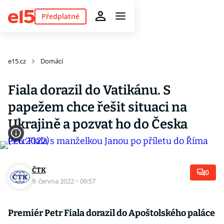
Předplatné
e15.cz
Domácí
Fiala dorazil do Vatikánu. S
papežem chce řešit situaci na
Ukrajině a pozvat ho do Česka
ČTK
0
9. června 2022
·
09:57
Premiér Petr Fiala dorazil do Apoštolského paláce