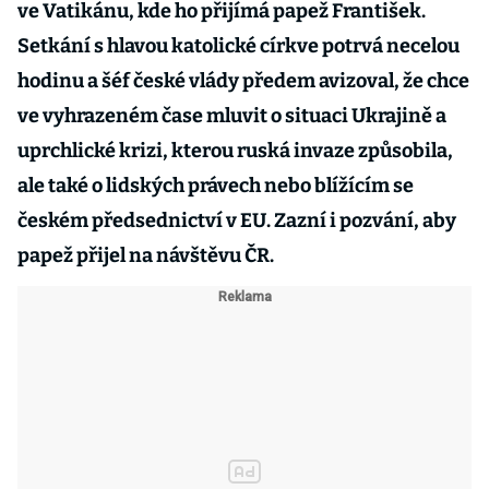
ve Vatikánu, kde ho přijímá papež František.
Setkání s hlavou katolické církve potrvá necelou
hodinu a šéf české vlády předem avizoval, že chce
ve vyhrazeném čase mluvit o situaci Ukrajině a
uprchlické krizi, kterou ruská invaze způsobila,
ale také o lidských právech nebo blížícím se
českém předsednictví v EU. Zazní i pozvání, aby
papež přijel na návštěvu ČR.