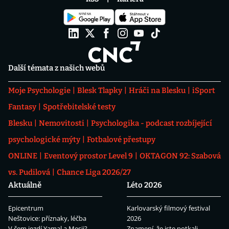
Další témata z našich webů
Moje Psychologie
Blesk Tlapky
Hráči na Blesku
iSport
Fantasy
Spotřebitelské testy
Blesku
Nemovitosti
Psychologika - podcast rozbíjející
psychologické mýty
Fotbalové přestupy
ONLINE
Eventový prostor Level 9
OKTAGON 92: Szabová
vs. Pudilová
Chance Liga 2026/27
Aktuálně
Léto 2026
Epicentrum
Karlovarský filmový festival
Neštovice: příznaky, léčba
2026
V čem jezdí Yamal a Mesii?
Znamení, že jste potkali