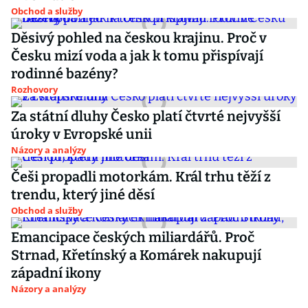
Obchod a služby
Děsivý pohled na českou krajinu. Proč v
Česku mizí voda a jak k tomu přispívají
rodinné bazény?
Rozhovory
Za státní dluhy Česko platí čtvrté nejvyšší
úroky v Evropské unii
Názory a analýzy
Češi propadli motorkám. Král trhu těží z
trendu, který jiné děsí
Obchod a služby
Emancipace českých miliardářů. Proč
Strnad, Křetínský a Komárek nakupují
západní ikony
Názory a analýzy