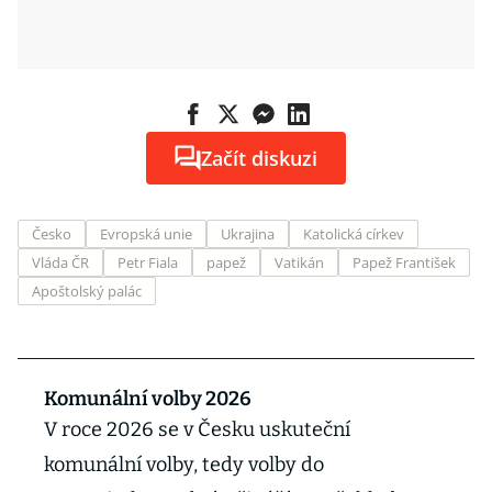
Začít diskuzi
Česko
Evropská unie
Ukrajina
Katolická církev
Vláda ČR
Petr Fiala
papež
Vatikán
Papež František
Apoštolský palác
Komunální volby 2026
V roce 2026 se v Česku uskuteční
komunální volby, tedy volby do