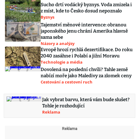
Sucho drtí vodácký byznys. Voda zmizela i
z míst, kde to Česko dosud nepoznalo
Byznys
Tajemství měnové intervence: obranou
japonského jenu chrání Amerika hlavně
sama sebe
Názory a analýzy
Evropě hrozí rychlá dezertifikace. Do roku
2040 zasáhne i Polabí a jižní Moravu
Technologie a média
Dovolená na poslední chvíli? Tahle země
nabízí moře jako Maledivy za zlomek ceny
Cestování a cestovní ruch
Jak vybrat barvu, která vám bude slušet?
Tohle je rozhodující
Reklama