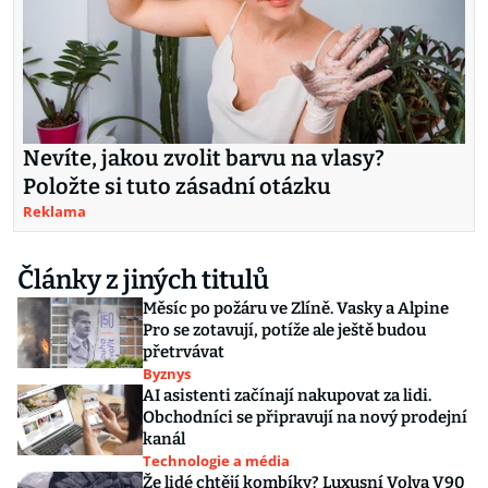
Nevíte, jakou zvolit barvu na vlasy?
Položte si tuto zásadní otázku
Reklama
Články z jiných titulů
Měsíc po požáru ve Zlíně. Vasky a Alpine
Pro se zotavují, potíže ale ještě budou
přetrvávat
Byznys
AI asistenti začínají nakupovat za lidi.
Obchodníci se připravují na nový prodejní
kanál
Technologie a média
Že lidé chtějí kombíky? Luxusní Volva V90