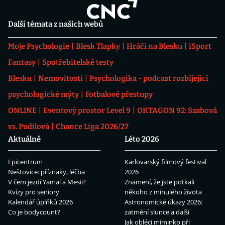
Další témata z našich webů
Moje Psychologie
Blesk Tlapky
Hráči na Blesku
iSport
Fantasy
Spotřebitelské testy
Blesku
Nemovitosti
Psychologika - podcast rozbíjející
psychologické mýty
Fotbalové přestupy
ONLINE
Eventový prostor Level 9
OKTAGON 92: Szabová
vs. Pudilová
Chance Liga 2026/27
Aktuálně
Léto 2026
Epicentrum
Karlovarský filmový festival
Neštovice: příznaky, léčba
2026
V čem jezdí Yamal a Mesii?
Znamení, že jste potkali
Kvízy pro seniory
někoho z minulého života
Kalendář úplňků 2026
Astronomické úkazy 2026:
Co je bodycount?
zatmění slunce a další
Jak obléci miminko při