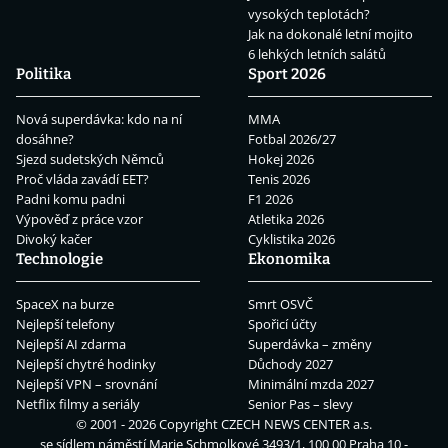
vysokých teplotách?
Jak na dokonalé letní mojito
6 lehkých letních salátů
Politika
Sport 2026
Nová superdávka: kdo na ní
MMA
dosáhne?
Fotbal 2026/27
Sjezd sudetských Němců
Hokej 2026
Proč vláda zavádí EET?
Tenis 2026
Padni komu padni
F1 2026
Výpověď z práce vzor
Atletika 2026
Divoký kačer
Cyklistika 2026
Technologie
Ekonomika
SpaceX na burze
Smrt OSVČ
Nejlepší telefony
Spořicí účty
Nejlepší AI zdarma
Superdávka – změny
Nejlepší chytré hodinky
Důchody 2027
Nejlepší VPN – srovnání
Minimální mzda 2027
Netflix filmy a seriály
Senior Pas – slevy
© 2001 - 2026 Copyright
CZECH NEWS CENTER a.s.
se sídlem náměstí Marie Schmolkové 3493/1, 100 00 Praha 10 -