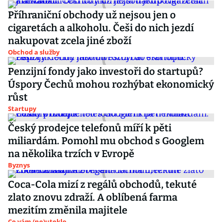
Příhraniční obchody už nejsou jen o
cigaretách a alkoholu. Češi do nich jezdí
nakupovat zcela jiné zboží
Obchod a služby
Penzijní fondy jako investoři do startupů?
Úspory Čechů mohou rozhýbat ekonomický
růst
Startupy
Český prodejce telefonů míří k pěti
miliardám. Pomohl mu obchod s Googlem
na několika trzích v Evropě
Byznys
Coca-Cola mizí z regálů obchodů, tekuté
zlato znovu zdraží. A oblíbená farma
mezitím změnila majitele
Co vám (ne)uteklo