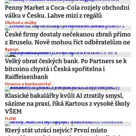
Penny Market a Coca-Cola rozjely obchodní
válku v Česku. Lahve mizí z regálů
Obchod a služby
České firmy dostaly nečekanou zbraň přímo
z Bruselu. Nově mohou říct odběratelům ne
Byznys
Velký obrat českých bank. Po Partners se k
bitcoinu chystá i Česká spořitelna i
Raiffeisenbank
Finance a bankovnictví
Klasické bakalářky kvůli AI ztratily smysl,
sázíme na praxi, říká Kartous z vysoké školy
VŠEM
FLOW
Který stát utrácí nejvíc? První místo