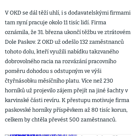
V OKD se dál těží uhlí, i s dodavatelskými firmami
tam nyní pracuje okolo 11 tisíc lidí. Firma
oznámila, že 31. března ukončí těžbu ve ztrátovém
Dole Paskov. Z OKD už odešlo 132 zaměstnanců
tohoto dolu, kteří využili nabídku takzvaného
dobrovolného racia na rozvázání pracovního
poměru dohodou s odstupným ve výši
čtyřnásobku měsíčního platu. Více než 230
horníků už projevilo zájem přejít na jiné šachty v
karvinské části revíru. K přestupu motivuje firma
paskovské horníky příspěvkem až 80 tisíc korun,
celkem by chtěla převést 500 zaměstnanců.