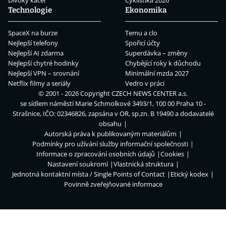
Technologie
Ekonomika
SpaceX na burze
Temu a clo
Nejlepší telefony
Spořicí účty
Nejlepší AI zdarma
Superdávka – změny
Nejlepší chytré hodinky
Chybějící roky k důchodu
Nejlepší VPN – srovnání
Minimální mzda 2027
Netflix filmy a seriály
Vedro v práci
© 2001 - 2026 Copyright
CZECH NEWS CENTER a.s.
se sídlem náměstí Marie Schmolkové 3493/1, 100 00 Praha 10 -
Strašnice, IČO: 02346826, zapsána v OR, sp.zn. B 19490 a dodavatelé
obsahu
Autorská práva k publikovaným materiálům
Podmínky pro užívání služby informační společnosti
Informace o zpracování osobních údajů
Cookies
Nastavení soukromí
Vlastnická struktura
Jednotná kontaktní místa / Single Points of Contact
Etický kodex
Povinně zveřejňované informace