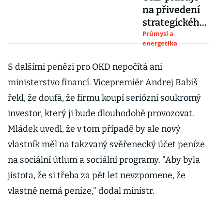
na přivedení
strategického
investora.
Průmysl a
energetika
Máme již
deset
S dalšími penězi pro OKD nepočítá ani
zájemců, říká
ministerstvo financí. Vicepremiér Andrej Babiš
správce
insolvence
řekl, že doufá, že firmu koupí seriózní soukromý
investor, který ji bude dlouhodobě provozovat.
Mládek uvedl, že v tom případě by ale nový
vlastník měl na takzvaný svěřenecký účet peníze
na sociální útlum a sociální programy. "Aby byla
jistota, že si třeba za pět let nevzpomene, že
vlastně nemá peníze," dodal ministr.