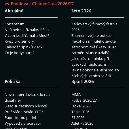
vs. Pudilová
Chance Liga 2026/27
Aktuálně
Léto 2026
Epicentrum
Karlovarský filmový festival
Neštovice: příznaky, léčba
2026
V čem jezdí Yamal a Mesii?
Znamení, že jste potkali
Kvízy pro seniory
někoho z minulého života
Kalendář úplňků 2026
Astronomické úkazy 2026:
Co je bodycount?
zatmění slunce a další
Jak obléci miminko při
vysokých teplotách?
Jak na dokonalé letní mojito
6 lehkých letních salátů
Politika
Sport 2026
Nová superdávka: kdo na ní
MMA
dosáhne?
Fotbal 2026/27
Sjezd sudetských Němců
Hokej 2026
Proč vláda zavádí EET?
Tenis 2026
Padni komu padni
F1 2026
Výpověď z práce vzor
Atletika 2026
Divoký kačer
Cyklistika 2026