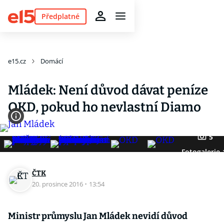
Předplatné
e15.cz
Domácí
Mládek: Není důvod dávat peníze
OKD, pokud ho nevlastní Diamo
5
Fotogalerie
ČTK
20. prosince 2016
·
13:54
Ministr průmyslu Jan Mládek nevidí důvod