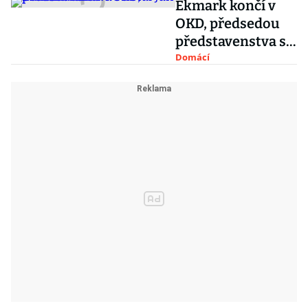
Ekmark končí v
OKD, předsedou
představenstva se
stal Jan Solich
Domácí