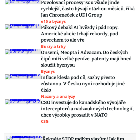
Povolovací procesy jsou všude jinde
rychlejší, často bývají otázkou měsíců, říká
Jan Chromeček z UDI Group
e15 a byznys
Pákový debakl AI hvězdy i pád ropy.
Americké akcie trhají rekordy, pod
povrchem to ale vře
Burzy a trhy
Onsemi, Meopta i Advacam. Do českých
čipů míří velké peníze, patenty mají hned
sloužit byznysu
Byznys
Inflace klesla pod cíl, sazby přesto
zůstanou. V Česku nyní rozhoduje jiné
číslo
Názory a analýzy
CSG investuje do kanadského vývojáře
interceptorů a nadzvukových technologií,
chce výrobky prosadit v NATO
CSG
Řekněte STOP mdlým vlasům! Jak jim