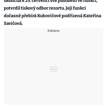
ukončila k 25. červenci své působení ve funkci,“
potvrdil tiskový odbor rezortu. Její funkci
dočasně přebírá Kubovičové podřízená Kateřina
Savičová.