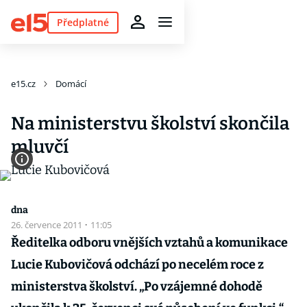
Předplatné
e15.cz
Domácí
Na ministerstvu školství skončila
mluvčí
dna
26. července 2011
·
11:05
Ředitelka odboru vnějších vztahů a komunikace
Lucie Kubovičová odchází po necelém roce z
ministerstva školství. „Po vzájemné dohodě