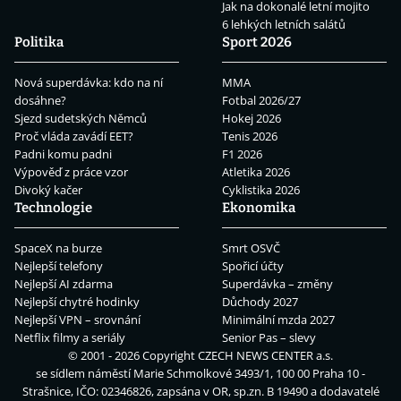
Jak na dokonalé letní mojito
6 lehkých letních salátů
Politika
Sport 2026
Nová superdávka: kdo na ní
MMA
dosáhne?
Fotbal 2026/27
Sjezd sudetských Němců
Hokej 2026
Proč vláda zavádí EET?
Tenis 2026
Padni komu padni
F1 2026
Výpověď z práce vzor
Atletika 2026
Divoký kačer
Cyklistika 2026
Technologie
Ekonomika
SpaceX na burze
Smrt OSVČ
Nejlepší telefony
Spořicí účty
Nejlepší AI zdarma
Superdávka – změny
Nejlepší chytré hodinky
Důchody 2027
Nejlepší VPN – srovnání
Minimální mzda 2027
Netflix filmy a seriály
Senior Pas – slevy
© 2001 - 2026 Copyright
CZECH NEWS CENTER a.s.
se sídlem náměstí Marie Schmolkové 3493/1, 100 00 Praha 10 -
Strašnice, IČO: 02346826, zapsána v OR, sp.zn. B 19490 a dodavatelé