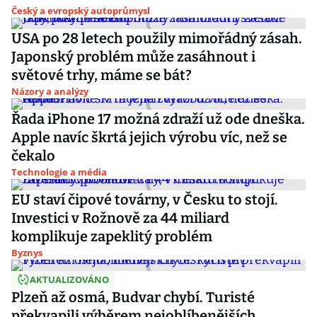
Český a evropský autoprůmysl
USA po 28 letech použily mimořádný zásah.
Japonský problém může zasáhnout i
světové trhy, máme se bát?
Názory a analýzy
Řada iPhone 17 možná zdraží už ode dneška.
Apple navíc škrtá jejich výrobu víc, než se
čekalo
Technologie a média
EU staví čipové továrny, v Česku to stojí.
Investici v Rožnově za 44 miliard
komplikuje zapeklitý problém
Byznys
AKTUALIZOVÁNO
Plzeň až osmá, Budvar chybí. Turisté
překvapili výběrem nejoblíbenějších