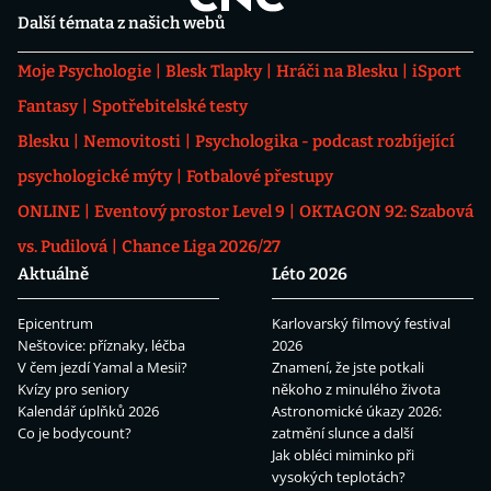
Další témata z našich webů
Moje Psychologie
Blesk Tlapky
Hráči na Blesku
iSport
Fantasy
Spotřebitelské testy
Blesku
Nemovitosti
Psychologika - podcast rozbíjející
psychologické mýty
Fotbalové přestupy
ONLINE
Eventový prostor Level 9
OKTAGON 92: Szabová
vs. Pudilová
Chance Liga 2026/27
Aktuálně
Léto 2026
Epicentrum
Karlovarský filmový festival
Neštovice: příznaky, léčba
2026
V čem jezdí Yamal a Mesii?
Znamení, že jste potkali
Kvízy pro seniory
někoho z minulého života
Kalendář úplňků 2026
Astronomické úkazy 2026:
Co je bodycount?
zatmění slunce a další
Jak obléci miminko při
vysokých teplotách?