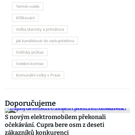
Termín voleb
Křížkování
Volba starosty a primátora
Jak kandidovat do zastupitelstva
Voličský průkaz
Volební komise
Komunální volby v Praze
Doporučujeme
S novým elektromobilem překonali
očekávání. Cupra bere osm z deseti
zákazníků konkurenci