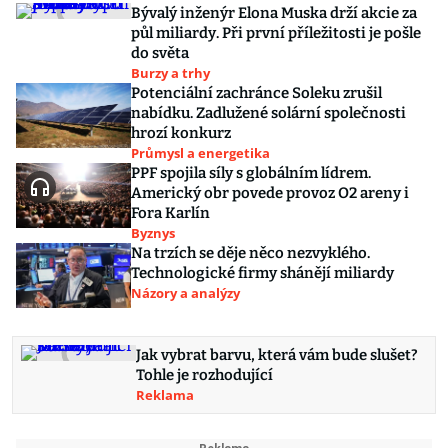
Bývalý inženýr Elona Muska drží akcie za
půl miliardy. Při první příležitosti je pošle
do světa
Burzy a trhy
Potenciální zachránce Soleku zrušil
nabídku. Zadlužené solární společnosti
hrozí konkurz
Průmysl a energetika
PPF spojila síly s globálním lídrem.
Americký obr povede provoz O2 areny i
Fora Karlín
Byznys
Na trzích se děje něco nezvyklého.
Technologické firmy shánějí miliardy
Názory a analýzy
Jak vybrat barvu, která vám bude slušet?
Tohle je rozhodující
Reklama