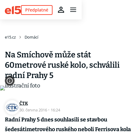
Předplatné
e15.cz
Domácí
Na Smíchově může stát
60metrové ruské kolo, schválili
radní Prahy 5
ČTK
30. června 2016
·
16:24
Radní Prahy 5 dnes souhlasili se stavbou
šedesátimetrového ruského neboli Ferrisova kola