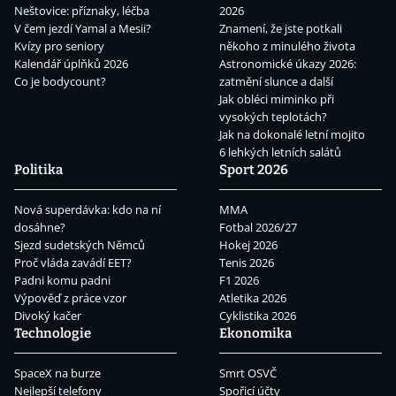
Neštovice: příznaky, léčba
2026
V čem jezdí Yamal a Mesii?
Znamení, že jste potkali
Kvízy pro seniory
někoho z minulého života
Kalendář úplňků 2026
Astronomické úkazy 2026:
Co je bodycount?
zatmění slunce a další
Jak obléci miminko při
vysokých teplotách?
Jak na dokonalé letní mojito
6 lehkých letních salátů
Politika
Sport 2026
Nová superdávka: kdo na ní
MMA
dosáhne?
Fotbal 2026/27
Sjezd sudetských Němců
Hokej 2026
Proč vláda zavádí EET?
Tenis 2026
Padni komu padni
F1 2026
Výpověď z práce vzor
Atletika 2026
Divoký kačer
Cyklistika 2026
Technologie
Ekonomika
SpaceX na burze
Smrt OSVČ
Nejlepší telefony
Spořicí účty