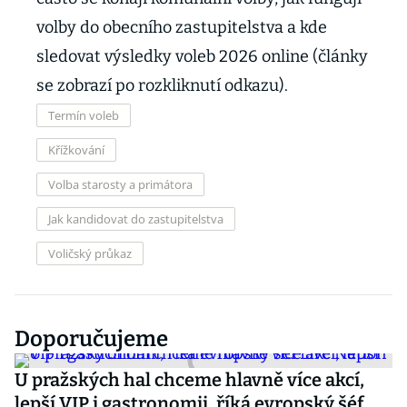
volby do obecního zastupitelstva a kde
sledovat výsledky voleb 2026 online (články
se zobrazí po rozkliknutí odkazu).
Termín voleb
Křížkování
Volba starosty a primátora
Jak kandidovat do zastupitelstva
Voličský průkaz
Doporučujeme
U pražských hal chceme hlavně více akcí,
lepší VIP i gastronomii, říká evropský šéf