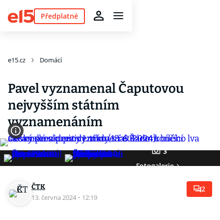
Předplatné
e15.cz
Domácí
Pavel vyznamenal Čaputovou
nejvyšším státním
vyznamenáním
3
Fotogalerie
ČTK
2
13. června 2024
·
12:19