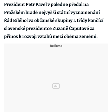
Prezident Petr Pavel v poledne předal na
Pražském hradě nejvyšší státní vyznamenání
Řád Bílého lva občanské skupiny I. třídy končící
slovenské prezidentce Zuzaně Čaputové za
přínos k rozvoji vztahů mezi oběma zeměmi.