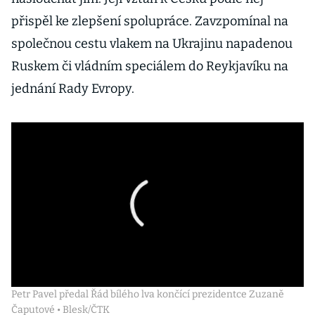
přispěl ke zlepšení spolupráce. Zavzpomínal na
společnou cestu vlakem na Ukrajinu napadenou
Ruskem či vládním speciálem do Reykjavíku na
jednání Rady Evropy.
Petr Pavel předal Řád bílého lva končící prezidentce Zuzaně
Čaputové • Blesk/ČTK