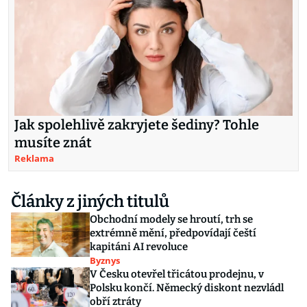
Jak spolehlivě zakryjete šediny? Tohle
musíte znát
Reklama
Články z jiných titulů
Obchodní modely se hroutí, trh se
extrémně mění, předpovídají čeští
kapitáni AI revoluce
Byznys
V Česku otevřel třicátou prodejnu, v
Polsku končí. Německý diskont nezvládl
obří ztráty