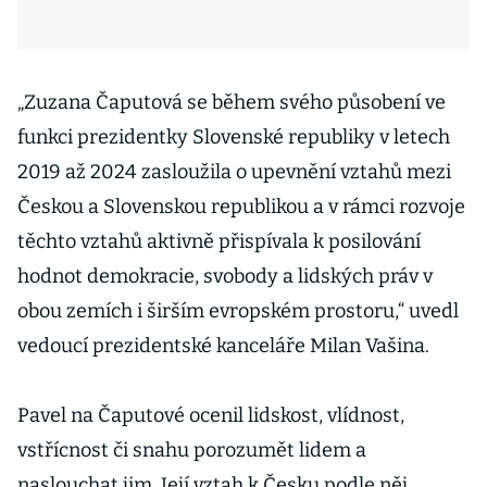
„Zuzana Čaputová se během svého působení ve
funkci prezidentky Slovenské republiky v letech
2019 až 2024 zasloužila o upevnění vztahů mezi
Českou a Slovenskou republikou a v rámci rozvoje
těchto vztahů aktivně přispívala k posilování
hodnot demokracie, svobody a lidských práv v
obou zemích i širším evropském prostoru,“ uvedl
vedoucí prezidentské kanceláře Milan Vašina.
Pavel na Čaputové ocenil lidskost, vlídnost,
vstřícnost či snahu porozumět lidem a
naslouchat jim. Její vztah k Česku podle něj