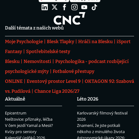
Další témata z našich webů
Moje Psychologie
Blesk Tlapky
Hráči na Blesku
iSport
Fantasy
Spotřebitelské testy
Blesku
Nemovitosti
Psychologika - podcast rozbíjející
psychologické mýty
Fotbalové přestupy
ONLINE
Eventový prostor Level 9
OKTAGON 92: Szabová
vs. Pudilová
Chance Liga 2026/27
Aktuálně
Léto 2026
Epicentrum
Karlovarský filmový festival
Neštovice: příznaky, léčba
2026
V čem jezdí Yamal a Mesii?
Znamení, že jste potkali
Kvízy pro seniory
někoho z minulého života
Kalendář úplňků 2026
Astronomické úkazy 2026: