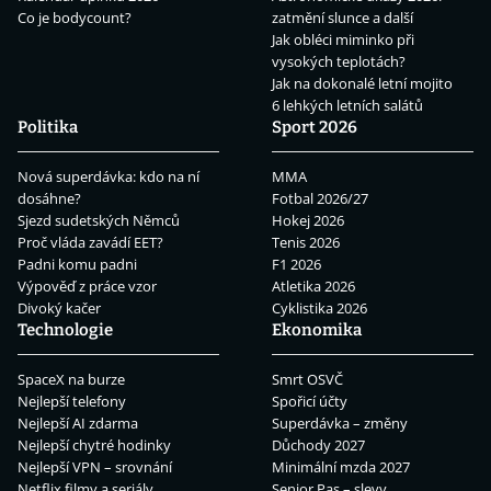
Co je bodycount?
zatmění slunce a další
Jak obléci miminko při
vysokých teplotách?
Jak na dokonalé letní mojito
6 lehkých letních salátů
Politika
Sport 2026
Nová superdávka: kdo na ní
MMA
dosáhne?
Fotbal 2026/27
Sjezd sudetských Němců
Hokej 2026
Proč vláda zavádí EET?
Tenis 2026
Padni komu padni
F1 2026
Výpověď z práce vzor
Atletika 2026
Divoký kačer
Cyklistika 2026
Technologie
Ekonomika
SpaceX na burze
Smrt OSVČ
Nejlepší telefony
Spořicí účty
Nejlepší AI zdarma
Superdávka – změny
Nejlepší chytré hodinky
Důchody 2027
Nejlepší VPN – srovnání
Minimální mzda 2027
Netflix filmy a seriály
Senior Pas – slevy