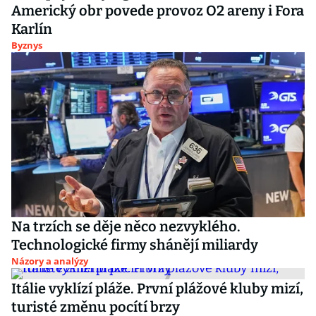
Americký obr povede provoz O2 areny i Fora
Karlín
Byznys
Na trzích se děje něco nezvyklého.
Technologické firmy shánějí miliardy
Názory a analýzy
Itálie vyklízí pláže. První plážové kluby mizí,
turisté změnu pocítí brzy