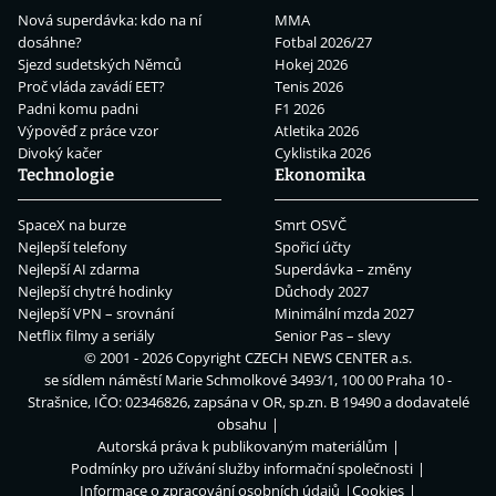
Nová superdávka: kdo na ní
MMA
dosáhne?
Fotbal 2026/27
Sjezd sudetských Němců
Hokej 2026
Proč vláda zavádí EET?
Tenis 2026
Padni komu padni
F1 2026
Výpověď z práce vzor
Atletika 2026
Divoký kačer
Cyklistika 2026
Technologie
Ekonomika
SpaceX na burze
Smrt OSVČ
Nejlepší telefony
Spořicí účty
Nejlepší AI zdarma
Superdávka – změny
Nejlepší chytré hodinky
Důchody 2027
Nejlepší VPN – srovnání
Minimální mzda 2027
Netflix filmy a seriály
Senior Pas – slevy
© 2001 - 2026 Copyright
CZECH NEWS CENTER a.s.
se sídlem náměstí Marie Schmolkové 3493/1, 100 00 Praha 10 -
Strašnice, IČO: 02346826, zapsána v OR, sp.zn. B 19490 a dodavatelé
obsahu
Autorská práva k publikovaným materiálům
Podmínky pro užívání služby informační společnosti
Informace o zpracování osobních údajů
Cookies