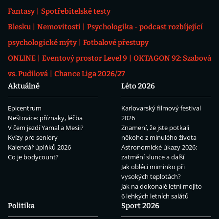
Fantasy
Spotřebitelské testy
Blesku
Nemovitosti
Psychologika - podcast rozbíjející
psychologické mýty
Fotbalové přestupy
ONLINE
Eventový prostor Level 9
OKTAGON 92: Szabová
vs. Pudilová
Chance Liga 2026/27
Aktuálně
Léto 2026
Epicentrum
Karlovarský filmový festival
Neštovice: příznaky, léčba
2026
V čem jezdí Yamal a Mesii?
Znamení, že jste potkali
Kvízy pro seniory
někoho z minulého života
Kalendář úplňků 2026
Astronomické úkazy 2026:
Co je bodycount?
zatmění slunce a další
Jak obléci miminko při
vysokých teplotách?
Jak na dokonalé letní mojito
6 lehkých letních salátů
Politika
Sport 2026