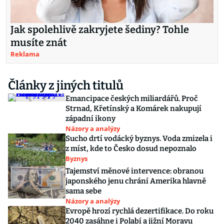
Jak spolehlivě zakryjete šediny? Tohle
musíte znát
Reklama
Články z jiných titulů
Emancipace českých miliardářů. Proč
Strnad, Křetínský a Komárek nakupují
západní ikony
Názory a analýzy
Sucho drtí vodácký byznys. Voda zmizela i
z míst, kde to Česko dosud nepoznalo
Byznys
Tajemství měnové intervence: obranou
japonského jenu chrání Amerika hlavně
sama sebe
Názory a analýzy
Evropě hrozí rychlá dezertifikace. Do roku
2040 zasáhne i Polabí a jižní Moravu