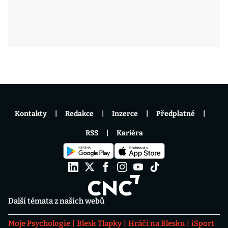
Kontakty
Redakce
Inzerce
Předplatné
RSS
Kariéra
Další témata z našich webů
Moje Psychologie
Blesk Tlapky
Hráči na Blesku
iSport