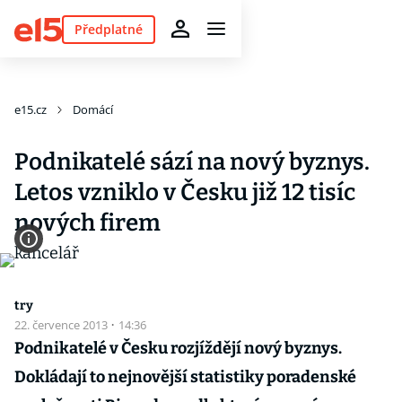
Předplatné
e15.cz
Domácí
Podnikatelé sází na nový byznys.
Letos vzniklo v Česku již 12 tisíc
nových firem
try
22. července 2013
·
14:36
Podnikatelé v Česku rozjíždějí nový byznys.
Dokládají to nejnovější statistiky poradenské