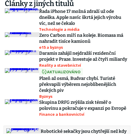
Články z jiných titulů
Řada iPhone 17 možná zdraží už ode
dneška. Apple navíc škrtá jejich výrobu
víc, než se čekalo
Technologie a média
Zero Carbon míří na koleje. Biomasa má
nahradit tisíce kamionů
e15 a byznys
Daramis zahájil nejdražší rezidenční
projekt v Praze. Investuje až čtyři miliardy
Reality a stavebnictví
AKTUALIZOVÁNO
Plzeň až osmá, Budvar chybí. Turisté
překvapili výběrem nejoblíbenějších
českých piv
Byznys
Skupina DRFG zvýšila zisk téměř o
polovinu a pokračuje v expanzi po Evropě
Finance a bankovnictví
Robotické sekačky jsou chytřejší než kdy