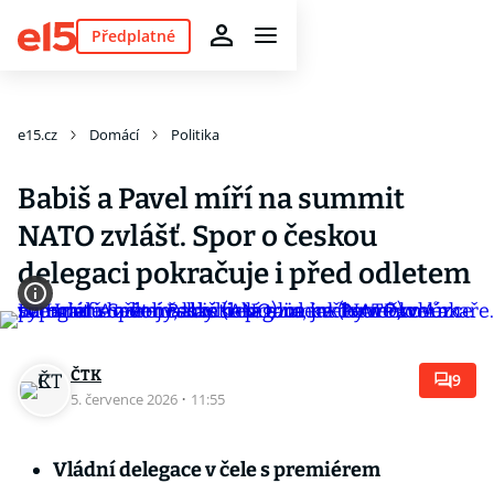
Předplatné
e15.cz
Domácí
Politika
Babiš a Pavel míří na summit
NATO zvlášť. Spor o českou
delegaci pokračuje i před odletem
ČTK
9
5. července 2026
·
11:55
Vládní delegace v čele s premiérem