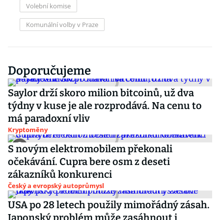
Volební komise
Komunální volby v Praze
Doporučujeme
Saylor drží skoro milion bitcoinů, už dva
týdny v kuse je ale rozprodává. Na cenu to
má paradoxní vliv
Kryptoměny
S novým elektromobilem překonali
očekávání. Cupra bere osm z deseti
zákazníků konkurenci
Český a evropský autoprůmysl
USA po 28 letech použily mimořádný zásah.
Japonský problém může zasáhnout i