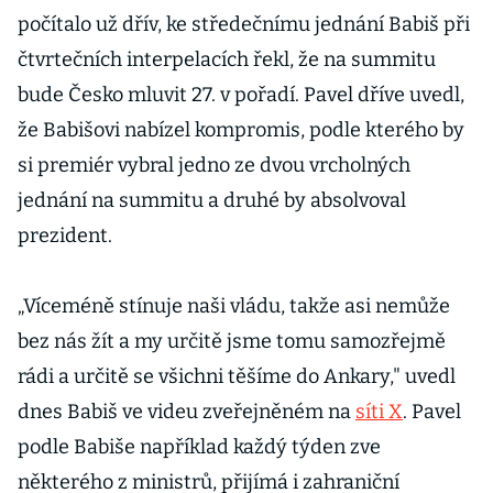
počítalo už dřív, ke středečnímu jednání Babiš při
čtvrtečních interpelacích řekl, že na summitu
bude Česko mluvit 27. v pořadí. Pavel dříve uvedl,
že Babišovi nabízel kompromis, podle kterého by
si premiér vybral jedno ze dvou vrcholných
jednání na summitu a druhé by absolvoval
prezident.
„Víceméně stínuje naši vládu, takže asi nemůže
bez nás žít a my určitě jsme tomu samozřejmě
rádi a určitě se všichni těšíme do Ankary," uvedl
dnes Babiš ve videu zveřejněném na
síti X
. Pavel
podle Babiše například každý týden zve
některého z ministrů, přijímá i zahraniční