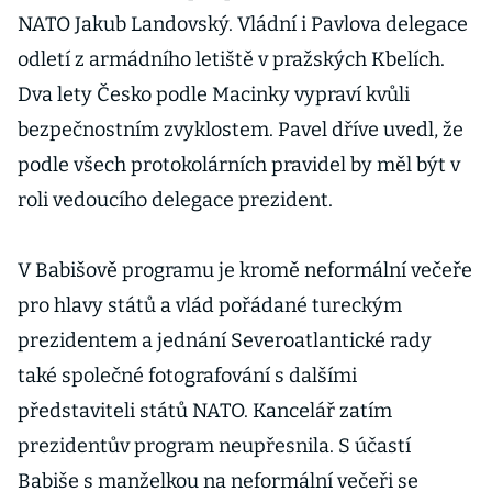
NATO Jakub Landovský. Vládní i Pavlova delegace
odletí z armádního letiště v pražských Kbelích.
Dva lety Česko podle Macinky vypraví kvůli
bezpečnostním zvyklostem. Pavel dříve uvedl, že
podle všech protokolárních pravidel by měl být v
roli vedoucího delegace prezident.
V Babišově programu je kromě neformální večeře
pro hlavy států a vlád pořádané tureckým
prezidentem a jednání Severoatlantické rady
také společné fotografování s dalšími
představiteli států NATO. Kancelář zatím
prezidentův program neupřesnila. S účastí
Babiše s manželkou na neformální večeři se