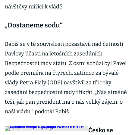
návštěvy mířící k vládě.
„Dostaneme sodu“
Babiš se v té souvislosti pozastavil nad četností
Pavlovy účasti na letošních zasedáních
Bezpečnostní rady státu. Z osmi schůzí byl Pavel
podle premiéra na čtyřech, zatímco za bývalé
vlády Petra Fialy (ODS) navštívil za tři roky
zasedání bezpečnostní rady třikrát. „Nás strašně
těší, jak pan prezident má o nás veliký zájem, o
naši vládu," podotkl Babiš.
Česko se