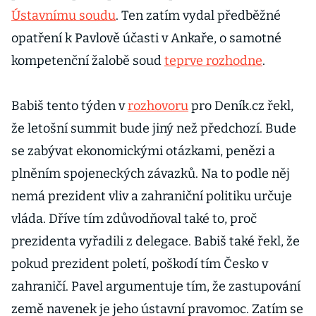
Ústavnímu soudu
. Ten zatím vydal předběžné
opatření k Pavlově účasti v Ankaře, o samotné
kompetenční žalobě soud
teprve rozhodne
.
Babiš tento týden v
rozhovoru
pro Deník.cz řekl,
že letošní summit bude jiný než předchozí. Bude
se zabývat ekonomickými otázkami, penězi a
plněním spojeneckých závazků. Na to podle něj
nemá prezident vliv a zahraniční politiku určuje
vláda. Dříve tím zdůvodňoval také to, proč
prezidenta vyřadili z delegace. Babiš také řekl, že
pokud prezident poletí, poškodí tím Česko v
zahraničí. Pavel argumentuje tím, že zastupování
země navenek je jeho ústavní pravomoc. Zatím se