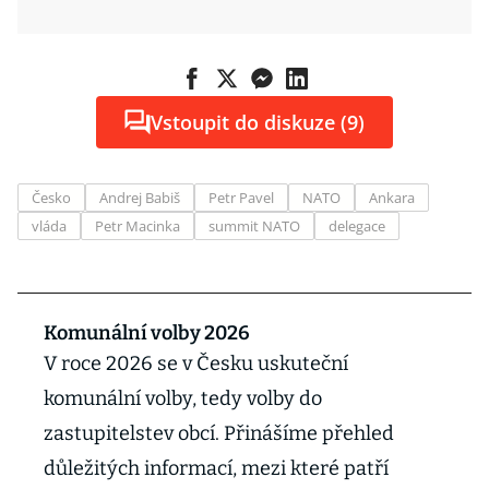
Vstoupit do diskuze (9)
Česko
Andrej Babiš
Petr Pavel
NATO
Ankara
vláda
Petr Macinka
summit NATO
delegace
Komunální volby 2026
V roce 2026 se v Česku uskuteční
komunální volby, tedy volby do
zastupitelstev obcí. Přinášíme přehled
důležitých informací, mezi které patří