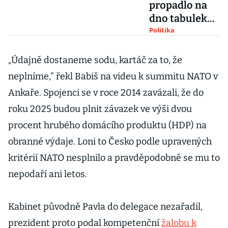
propadlo na
dno tabulek
NATO. Babiš
Politika
v Ankaře hraje
o čas i pověst
„Údajně dostaneme sodu, kartáč za to, že
spolehlivého
neplníme," řekl Babiš na videu k summitu NATO v
spojence
Ankaře. Spojenci se v roce 2014 zavázali, že do
roku 2025 budou plnit závazek ve výši dvou
procent hrubého domácího produktu (HDP) na
obranné výdaje. Loni to Česko podle upravených
kritérií NATO nesplnilo a pravděpodobně se mu to
nepodaří ani letos.
Kabinet původně Pavla do delegace nezařadil,
prezident proto podal kompetenční
žalobu k