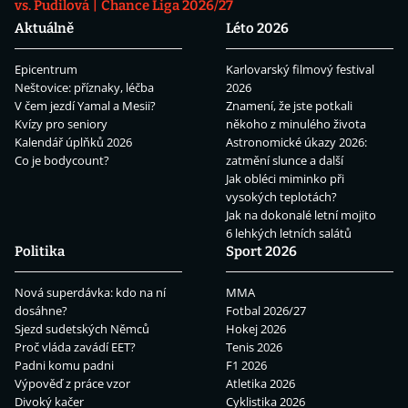
vs. Pudilová
Chance Liga 2026/27
Aktuálně
Léto 2026
Epicentrum
Karlovarský filmový festival
Neštovice: příznaky, léčba
2026
V čem jezdí Yamal a Mesii?
Znamení, že jste potkali
Kvízy pro seniory
někoho z minulého života
Kalendář úplňků 2026
Astronomické úkazy 2026:
Co je bodycount?
zatmění slunce a další
Jak obléci miminko při
vysokých teplotách?
Jak na dokonalé letní mojito
6 lehkých letních salátů
Politika
Sport 2026
Nová superdávka: kdo na ní
MMA
dosáhne?
Fotbal 2026/27
Sjezd sudetských Němců
Hokej 2026
Proč vláda zavádí EET?
Tenis 2026
Padni komu padni
F1 2026
Výpověď z práce vzor
Atletika 2026
Divoký kačer
Cyklistika 2026