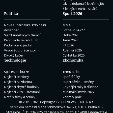
Jak na dokonalé letní mojito
6 lehkých letních salátů
Politika
Sport 2026
Nová superdávka: kdo na ní
MMA
dosáhne?
Fotbal 2026/27
Sjezd sudetských Němců
Hokej 2026
Proč vláda zavádí EET?
Tenis 2026
Padni komu padni
F1 2026
Výpověď z práce vzor
Atletika 2026
Divoký kačer
Cyklistika 2026
Technologie
Ekonomika
SpaceX na burze
Temu a clo
Nejlepší telefony
Spořicí účty
Nejlepší AI zdarma
Superdávka – změny
Nejlepší chytré hodinky
Chybějící roky k důchodu
Nejlepší VPN – srovnání
Minimální mzda 2027
Netflix filmy a seriály
Vedro v práci
© 2001 - 2026 Copyright
CZECH NEWS CENTER a.s.
se sídlem náměstí Marie Schmolkové 3493/1, 100 00 Praha 10 -
Strašnice, IČO: 02346826, zapsána v OR, sp.zn. B 19490 a dodavatelé