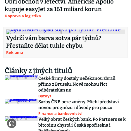
Obří obchod v letectví. Americké Apollo
kupuje easyJet za 161 miliard korun
Doprava a logistika
Vydrží vám barva sotva pár týdnů?
Přestaňte dělat tuhle chybu
Reklama
Články z jiných titulů
České firmy dostaly nečekanou zbraň
přímo z Bruselu. Nově mohou říct
odběratelům ne
Byznys
Sazby ČNB beze změny. Michl představí
novou prognózu i důvody pro pauzu
Finance a bankovnictví
Velký obrat českých bank. Po Partners se k
bitcoinu chystá i Česká spořitelna i