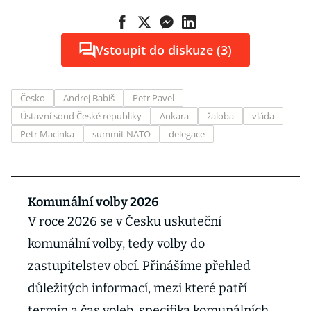
Vstoupit do diskuze (3)
Česko
Andrej Babiš
Petr Pavel
Ústavní soud České republiky
Ankara
žaloba
vláda
Petr Macinka
summit NATO
delegace
Komunální volby 2026
V roce 2026 se v Česku uskuteční
komunální volby, tedy volby do
zastupitelstev obcí. Přinášíme přehled
důležitých informací, mezi které patří
termín a čas voleb, specifika komunálních