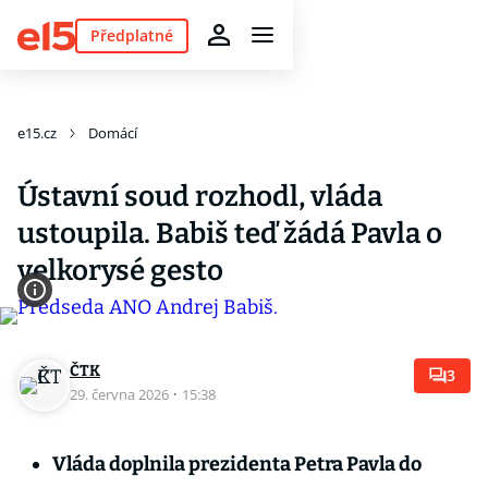
Předplatné
e15.cz
Domácí
Ústavní soud rozhodl, vláda
ustoupila. Babiš teď žádá Pavla o
velkorysé gesto
ČTK
3
29. června 2026
·
15:38
Vláda doplnila prezidenta Petra Pavla do