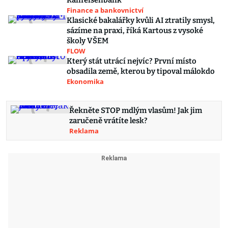
Raiffeisenbank
Finance a bankovnictví
Klasické bakalářky kvůli AI ztratily smysl,
sázíme na praxi, říká Kartous z vysoké
školy VŠEM
FLOW
Který stát utrácí nejvíc? První místo
obsadila země, kterou by tipoval málokdo
Ekonomika
Řekněte STOP mdlým vlasům! Jak jim
zaručeně vrátíte lesk?
Reklama