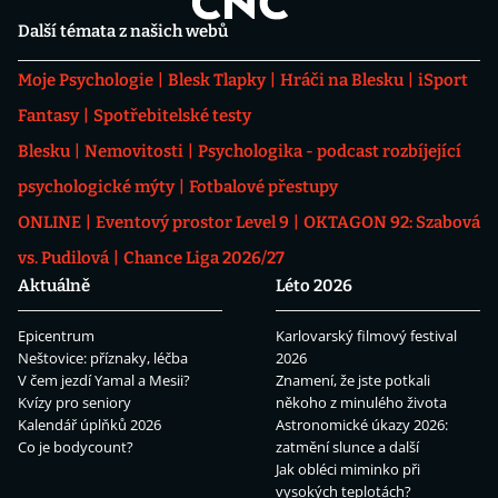
Další témata z našich webů
Moje Psychologie
Blesk Tlapky
Hráči na Blesku
iSport
Fantasy
Spotřebitelské testy
Blesku
Nemovitosti
Psychologika - podcast rozbíjející
psychologické mýty
Fotbalové přestupy
ONLINE
Eventový prostor Level 9
OKTAGON 92: Szabová
vs. Pudilová
Chance Liga 2026/27
Aktuálně
Léto 2026
Epicentrum
Karlovarský filmový festival
Neštovice: příznaky, léčba
2026
V čem jezdí Yamal a Mesii?
Znamení, že jste potkali
Kvízy pro seniory
někoho z minulého života
Kalendář úplňků 2026
Astronomické úkazy 2026:
Co je bodycount?
zatmění slunce a další
Jak obléci miminko při
vysokých teplotách?