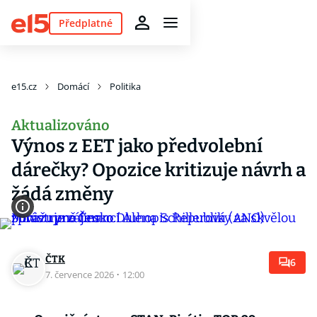
Předplatné
e15.cz
Domácí
Politika
Aktualizováno
Výnos z EET jako předvolební
dárečky? Opozice kritizuje návrh a
žádá změny
ČTK
6
7. července 2026
·
12:00