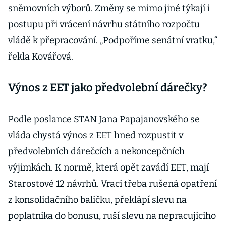
sněmovních výborů. Změny se mimo jiné týkají i
postupu při vrácení návrhu státního rozpočtu
vládě k přepracování. „Podpoříme senátní vratku,“
řekla Kovářová.
Výnos z EET jako předvolební dárečky?
Podle poslance STAN Jana Papajanovského se
vláda chystá výnos z EET hned rozpustit v
předvolebních dárečcích a nekoncepčních
výjimkách. K normě, která opět zavádí EET, mají
Starostové 12 návrhů. Vrací třeba rušená opatření
z konsolidačního balíčku, překlápí slevu na
poplatníka do bonusu, ruší slevu na nepracujícího