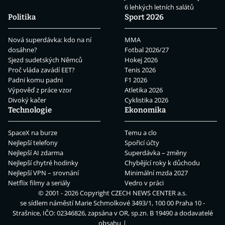
6 lehkých letních salátů
Politika
Sport 2026
Nová superdávka: kdo na ní
MMA
dosáhne?
Fotbal 2026/27
Sjezd sudetských Němců
Hokej 2026
Proč vláda zavádí EET?
Tenis 2026
Padni komu padni
F1 2026
Výpověď z práce vzor
Atletika 2026
Divoký kačer
Cyklistika 2026
Technologie
Ekonomika
SpaceX na burze
Temu a clo
Nejlepší telefony
Spořicí účty
Nejlepší AI zdarma
Superdávka – změny
Nejlepší chytré hodinky
Chybějící roky k důchodu
Nejlepší VPN – srovnání
Minimální mzda 2027
Netflix filmy a seriály
Vedro v práci
© 2001 - 2026 Copyright
CZECH NEWS CENTER a.s.
se sídlem náměstí Marie Schmolkové 3493/1, 100 00 Praha 10 -
Strašnice, IČO: 02346826, zapsána v OR, sp.zn. B 19490 a dodavatelé
obsahu