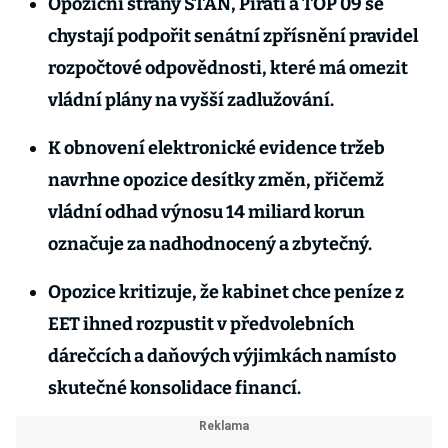
Opoziční strany STAN, Piráti a TOP 09 se
chystají podpořit senátní zpřísnění pravidel
rozpočtové odpovědnosti, které má omezit
vládní plány na vyšší zadlužování.
K obnovení elektronické evidence tržeb
navrhne opozice desítky změn, přičemž
vládní odhad výnosu 14 miliard korun
označuje za nadhodnocený a zbytečný.
Opozice kritizuje, že kabinet chce peníze z
EET ihned rozpustit v předvolebních
dárečcích a daňových výjimkách namísto
skutečné konsolidace financí.