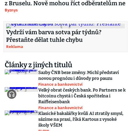
z Bruselu. Nově mohou říct odběratelům ne
Byznys
Vydrží vám barva sotva pár týdnů?
Přestaňte dělat tuhle chybu
Reklama
Články z jiných titulů
Sazby ČNB beze změny. Michl představí
novou prognózu i důvody pro pauzu
Finance a bankovnictví
Velký obrat českých bank. Po Partners se k
bitcoinu chystá i Česká spořitelna i
Raiffeisenbank
Finance a bankovnictví
Klasické bakalářky kvůli AI ztratily smysl,
sázíme na praxi, říká Kartous z vysoké
školy VŠEM