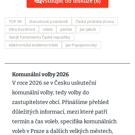
Vstoupit do diskuze (6)
TOP 09
Starostové a nezávislí
Česká pirátská strana
Věra Kovářová
vláda
peníze
Jan Jakob
Senát Parlamentu České republiky
elektronická evidence tržeb
Jan Papajanovský
Komunální volby 2026
V roce 2026 se v Česku uskuteční
komunální volby, tedy volby do
zastupitelstev obcí. Přinášíme přehled
důležitých informací, mezi které patří
termín a čas voleb, specifika komunálních
voleb v Praze a dalších velkých městech,