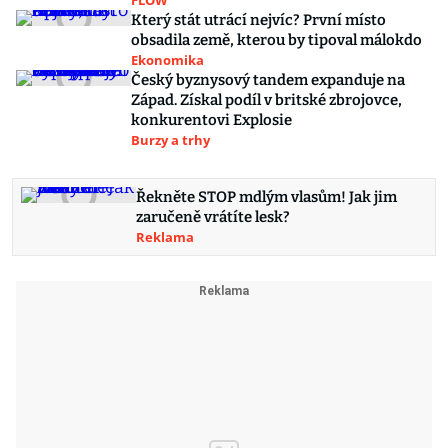
FLOW
Který stát utrácí nejvíc? První místo
obsadila země, kterou by tipoval málokdo
Ekonomika
Český byznysový tandem expanduje na
Západ. Získal podíl v britské zbrojovce,
konkurentovi Explosie
Burzy a trhy
Řekněte STOP mdlým vlasům! Jak jim
zaručeně vrátíte lesk?
Reklama