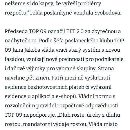
nelžeme si do kapsy, že vyřeší problémy
rozpočtu,“ řekla poslankyně Vendula Svobodová.
Předseda TOP 09 označil EET 2.0 za zbytečnou a
nadbytečnou. Podle šéfa poslaneckého klubu TOP
09 Jana Jakoba vláda vrací starý systém s novou
fasádou, vznikají nové povinnosti pro podnikatele
i daňové výjimky pro vybrané skupiny. Strana
navrhne pět změn. Patří mezi ně vyškrtnutí
evidence bezhotovostních plateb či vyřazení
evidence u aplikací a e-shopů. Vládní normu s
rozvolněním pravidel rozpočtové odpovědnosti
TOP 09 nepodporuje. „Dluh roste, úroky z dluhu
rostou, mandatorní výdaje rostou. Vláda místo