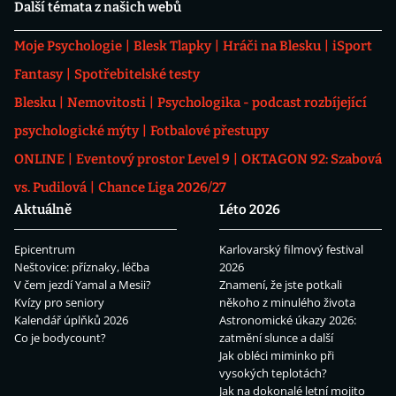
Další témata z našich webů
Moje Psychologie
Blesk Tlapky
Hráči na Blesku
iSport
Fantasy
Spotřebitelské testy
Blesku
Nemovitosti
Psychologika - podcast rozbíjející
psychologické mýty
Fotbalové přestupy
ONLINE
Eventový prostor Level 9
OKTAGON 92: Szabová
vs. Pudilová
Chance Liga 2026/27
Aktuálně
Léto 2026
Epicentrum
Karlovarský filmový festival
Neštovice: příznaky, léčba
2026
V čem jezdí Yamal a Mesii?
Znamení, že jste potkali
Kvízy pro seniory
někoho z minulého života
Kalendář úplňků 2026
Astronomické úkazy 2026:
Co je bodycount?
zatmění slunce a další
Jak obléci miminko při
vysokých teplotách?
Jak na dokonalé letní mojito