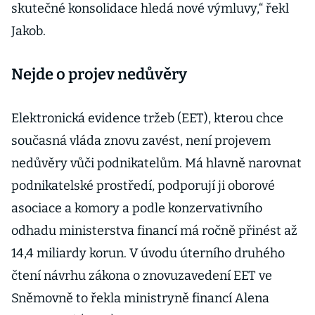
skutečné konsolidace hledá nové výmluvy,“ řekl
Jakob.
Nejde o projev nedůvěry
Elektronická evidence tržeb (EET), kterou chce
současná vláda znovu zavést, není projevem
nedůvěry vůči podnikatelům. Má hlavně narovnat
podnikatelské prostředí, podporují ji oborové
asociace a komory a podle konzervativního
odhadu ministerstva financí má ročně přinést až
14,4 miliardy korun. V úvodu úterního druhého
čtení návrhu zákona o znovuzavedení EET ve
Sněmovně to řekla ministryně financí Alena