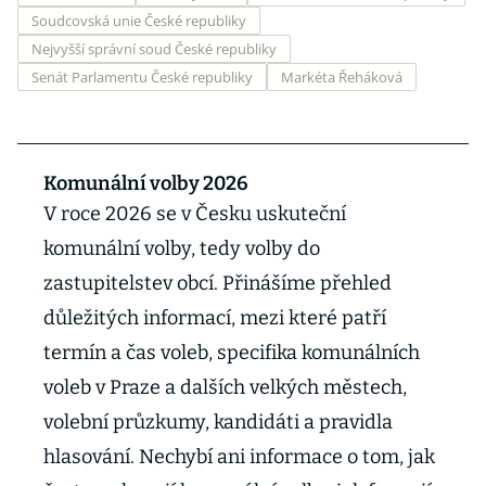
Soudcovská unie České republiky
Nejvyšší správní soud České republiky
Senát Parlamentu České republiky
Markéta Řeháková
Komunální volby 2026
V roce 2026 se v Česku uskuteční
komunální volby, tedy volby do
zastupitelstev obcí. Přinášíme přehled
důležitých informací, mezi které patří
termín a čas voleb, specifika komunálních
voleb v Praze a dalších velkých městech,
volební průzkumy, kandidáti a pravidla
hlasování. Nechybí ani informace o tom, jak