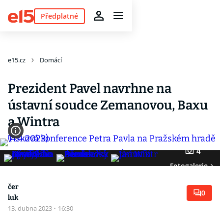
Předplatné
e15.cz
Domácí
Prezident Pavel navrhne na
ústavní soudce Zemanovou, Baxu
a Wintra
4
Fotogalerie
čer
0
luk
13. dubna 2023
·
16:30