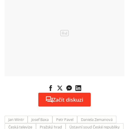
Začít diskuzi
Jan Wintr
Josef Baxa
Petr Pavel
Daniela Zemanová
Česká televize
Pražský hrad
Ústavní soud České republiky