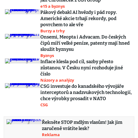
Jan Chromeček z UDI Group
e15 a byznys
Pákový debakl AI hvězdy i pád ropy.
Americké akcie trhají rekordy, pod
povrchem to ale vře
Burzy a trhy
Onsemi, Meopta i Advacam. Do českých
čipů míří velké peníze, patenty mají hned
sloužit byznysu
Byznys
Inflace klesla pod cíl, sazby přesto
zůstanou. V Česku nyní rozhoduje jiné
číslo
Názory a analýzy
CSG investuje do kanadského vývojáře
interceptorů a nadzvukových technologií,
chce výrobky prosadit v NATO
CSG
Řekněte STOP mdlým vlasům! Jak jim
zaručeně vrátíte lesk?
Reklama