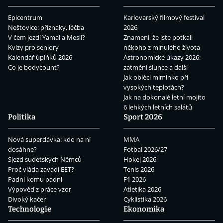
Epicentrum
Karlovarský filmový festival
Neštovice: příznaky, léčba
2026
V čem jezdí Yamal a Mesii?
Znamení, že jste potkali
Kvízy pro seniory
někoho z minulého života
Kalendář úplňků 2026
Astronomické úkazy 2026:
Co je bodycount?
zatmění slunce a další
Jak obléci miminko při
vysokých teplotách?
Jak na dokonalé letní mojito
6 lehkých letních salátů
Politika
Sport 2026
Nová superdávka: kdo na ní
MMA
dosáhne?
Fotbal 2026/27
Sjezd sudetských Němců
Hokej 2026
Proč vláda zavádí EET?
Tenis 2026
Padni komu padni
F1 2026
Výpověď z práce vzor
Atletika 2026
Divoký kačer
Cyklistika 2026
Technologie
Ekonomika