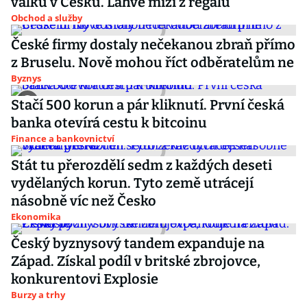
válku v Česku. Lahve mizí z regálů
Obchod a služby
České firmy dostaly nečekanou zbraň přímo
z Bruselu. Nově mohou říct odběratelům ne
Byznys
Stačí 500 korun a pár kliknutí. První česká
banka otevírá cestu k bitcoinu
Finance a bankovnictví
Stát tu přerozdělí sedm z každých deseti
vydělaných korun. Tyto země utrácejí
násobně víc než Česko
Ekonomika
Český byznysový tandem expanduje na
Západ. Získal podíl v britské zbrojovce,
konkurentovi Explosie
Burzy a trhy