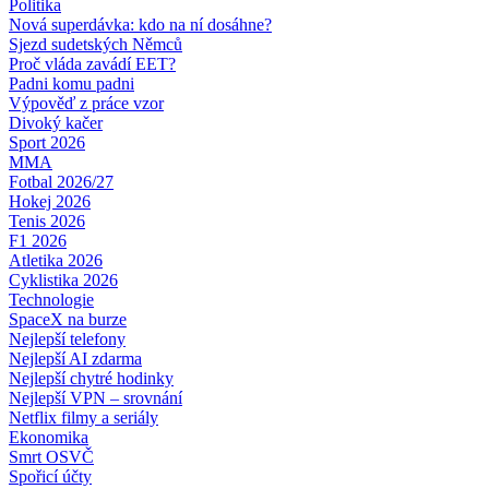
Politika
Nová superdávka: kdo na ní dosáhne?
Sjezd sudetských Němců
Proč vláda zavádí EET?
Padni komu padni
Výpověď z práce vzor
Divoký kačer
Sport 2026
MMA
Fotbal 2026/27
Hokej 2026
Tenis 2026
F1 2026
Atletika 2026
Cyklistika 2026
Technologie
SpaceX na burze
Nejlepší telefony
Nejlepší AI zdarma
Nejlepší chytré hodinky
Nejlepší VPN – srovnání
Netflix filmy a seriály
Ekonomika
Smrt OSVČ
Spořicí účty