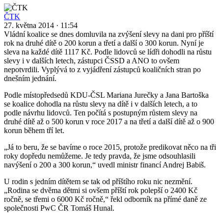
ČTK
27. května 2014
·
11:54
Vládní koalice se dnes domluvila na zvýšení slevy na dani pro příští
rok na druhé dítě o 200 korun a třetí a další o 300 korun. Nyní je
sleva na každé dítě 1117 Kč. Podle lidovců se lídři dohodli na růstu
slevy i v dalších letech, zástupci ČSSD a ANO to ovšem
nepotvrdili. Vyplývá to z vyjádření zástupců koaličních stran po
dnešním jednání.
Podle místopředsedů KDU-ČSL Mariana Jurečky a Jana Bartoška
se koalice dohodla na růstu slevy na dítě i v dalších letech, a to
podle návrhu lidovců. Ten počítá s postupným růstem slevy na
druhé dítě až o 500 korun v roce 2017 a na třetí a další dítě až o 900
korun během tří let.
„Já to beru, že se bavíme o roce 2015, protože predikovat něco na tři
roky dopředu nemůžeme. Je tedy pravda, že jsme odsouhlasili
navýšení o 200 a 300 korun,“ uvedl ministr financí Andrej Babiš.
U rodin s jedním dítětem se tak od příštího roku nic nezmění.
„Rodina se dvěma dětmi si ovšem příští rok polepší o 2400 Kč
ročně, se třemi o 6000 Kč ročně,“ řekl odborník na přímé daně ze
společnosti PwC ČR Tomáš Hunal.