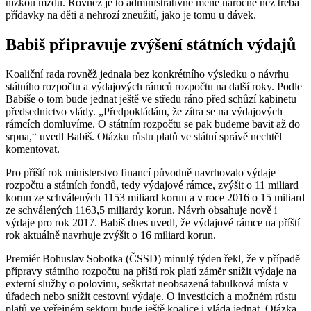
nízkou mzdu. Rovněž je to administrativně méně náročné než třeba
přídavky na děti a nehrozí zneužití, jako je tomu u dávek.
Babiš připravuje zvýšení státních výdajů
Koaliční rada rovněž jednala bez konkrétního výsledku o návrhu
státního rozpočtu a výdajových rámců rozpočtu na další roky. Podle
Babiše o tom bude jednat ještě ve středu ráno před schůzí kabinetu
předsednictvo vlády. „Předpokládám, že zítra se na výdajových
rámcích domluvíme. O státním rozpočtu se pak budeme bavit až do
srpna,“ uvedl Babiš. Otázku růstu platů ve státní správě nechtěl
komentovat.
Pro příští rok ministerstvo financí původně navrhovalo výdaje
rozpočtu a státních fondů, tedy výdajové rámce, zvýšit o 11 miliard
korun ze schválených 1153 miliard korun a v roce 2016 o 15 miliard
ze schválených 1163,5 miliardy korun. Návrh obsahuje nově i
výdaje pro rok 2017. Babiš dnes uvedl, že výdajové rámce na příští
rok aktuálně navrhuje zvýšit o 16 miliard korun.
Premiér Bohuslav Sobotka (ČSSD) minulý týden řekl, že v případě
přípravy státního rozpočtu na příští rok platí záměr snížit výdaje na
externí služby o polovinu, seškrtat neobsazená tabulková místa v
úřadech nebo snížit cestovní výdaje. O investicích a možném růstu
platů ve veřejném sektoru bude ještě koalice i vláda jednat. Otázka