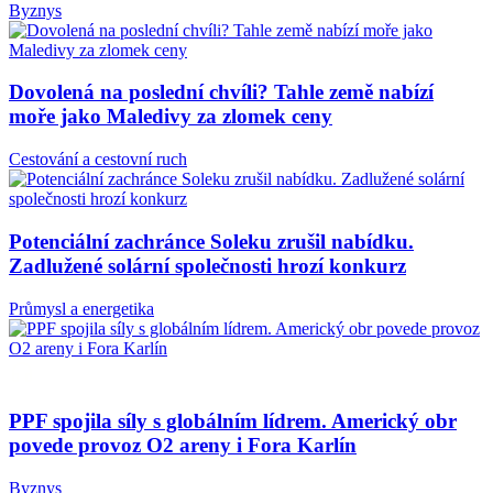
Byznys
Dovolená na poslední chvíli? Tahle země nabízí
moře jako Maledivy za zlomek ceny
Cestování a cestovní ruch
Potenciální zachránce Soleku zrušil nabídku.
Zadlužené solární společnosti hrozí konkurz
Průmysl a energetika
PPF spojila síly s globálním lídrem. Americký obr
povede provoz O2 areny i Fora Karlín
Byznys