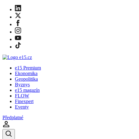
e15 Premium
Ekonomika
Geopolitika
Byznys
e15 magazín
FLOW
Finexpert
Eventy
Předplatné