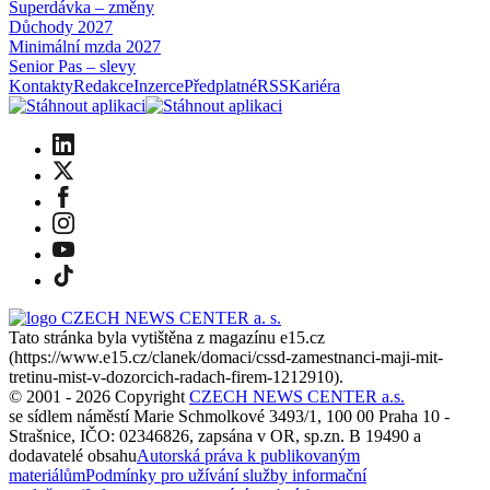
Superdávka – změny
Důchody 2027
Minimální mzda 2027
Senior Pas – slevy
Kontakty
Redakce
Inzerce
Předplatné
RSS
Kariéra
Tato stránka byla vytištěna z magazínu e15.cz
(
https://www.e15.cz/clanek/domaci/cssd-zamestnanci-maji-mit-
tretinu-mist-v-dozorcich-radach-firem-1212910
).
© 2001 - 2026 Copyright
CZECH NEWS CENTER a.s.
se sídlem náměstí Marie Schmolkové 3493/1, 100 00 Praha 10 -
Strašnice, IČO: 02346826, zapsána v OR, sp.zn. B 19490 a
dodavatelé obsahu
Autorská práva k publikovaným
materiálům
Podmínky pro užívání služby informační