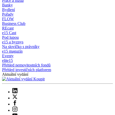
Práce a mzda
Banky
Bydlení
Pořady
FLOW
Business Club
REcast
e15 Cast
Pod lupou
e15 a byznys
Na slovíčko s právníky
e15 magazín
Eventy
elite15
Přehled nemovitostních fondů
Přehled investičních platforem
Aktuální vydání
Koupit