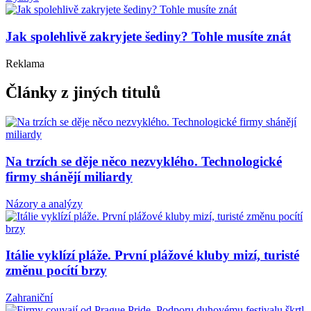
Jak spolehlivě zakryjete šediny? Tohle musíte znát
Reklama
Články z jiných titulů
Na trzích se děje něco nezvyklého. Technologické
firmy shánějí miliardy
Názory a analýzy
Itálie vyklízí pláže. První plážové kluby mizí, turisté
změnu pocítí brzy
Zahraniční