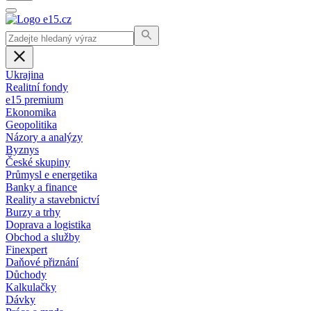
Ukrajina
Realitní fondy
e15 premium
Ekonomika
Geopolitika
Názory a analýzy
Byznys
České skupiny
Průmysl e energetika
Banky a finance
Reality a stavebnictví
Burzy a trhy
Doprava a logistika
Obchod a služby
Finexpert
Daňové přiznání
Důchody
Kalkulačky
Dávky