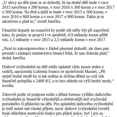
„U slevy na děti jsme se se dohodli, že na druhé dítě bude v roce
2015 navýšena o 200 korun, v roce 2016 o 300 korun a v roce 2017
o 500 korun. Na třetí a další to bude v roce 2015 o 300 korun, v
roce 2016 o 600 korun a v roce 2017 o 900 korun. Takto je to
ukončeno a platí to,“ uvedl Jurečka.
Finanční dopady na rozpočet by podle něj měly být při započtení
toho, že peníze se projeví i ve spotřebě, 0,9 miliardy korun příští
rok, 1,5 miliardy v roce 2015 a 2,5 miliardy korun v roce 2017.
„Není to zakomponováno v žádné písemné dohodě, ale dnes pan
premiér i zástupci ministerstva financí řekli, že tato dohoda platí,“
dodal Jurečka.
Daňové zvýhodnění na dítě může uplatnit vždy pouze jeden z
rodičů, upozornila Gabriela Ivanco ze společnosti Mazars. „Při
stejné hrubé mzdě by si tak rodina se dvěma dětmi za celý rok
finančně polepšila o 2400 Kč, a to bez ohledu na výši hrubé mzdy,“
uvedla.
Zároveň podle ní podpora rodin s dětmi formou vyššího daňového
zvýhodnění je finančně výhodnější a efektivnější než zvyšování
porodného či přídavků na děti. Pro uplatnění daňového zvýhodnění
je totiž nutné mít vlastní příjem, navíc daňové zvýhodnění rovněž
hraje důležitou motivační funkci pro přijetí práce, byť i jen za