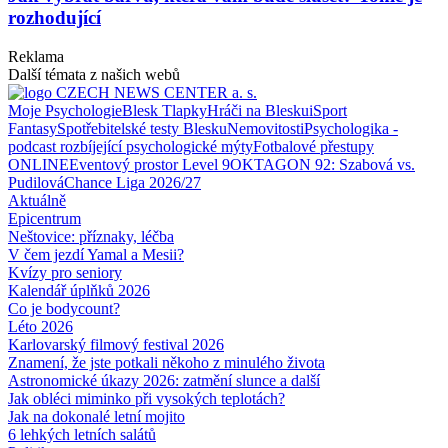
rozhodující
Reklama
Další témata z našich webů
Moje Psychologie
Blesk Tlapky
Hráči na Blesku
iSport
Fantasy
Spotřebitelské testy Blesku
Nemovitosti
Psychologika -
podcast rozbíjející psychologické mýty
Fotbalové přestupy
ONLINE
Eventový prostor Level 9
OKTAGON 92: Szabová vs.
Pudilová
Chance Liga 2026/27
Aktuálně
Epicentrum
Neštovice: příznaky, léčba
V čem jezdí Yamal a Mesii?
Kvízy pro seniory
Kalendář úplňků 2026
Co je bodycount?
Léto 2026
Karlovarský filmový festival 2026
Znamení, že jste potkali někoho z minulého života
Astronomické úkazy 2026: zatmění slunce a další
Jak obléci miminko při vysokých teplotách?
Jak na dokonalé letní mojito
6 lehkých letních salátů