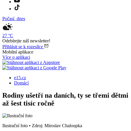
Počasí
dnes
27
°C
Odebírejte náš newsletter!
Přihlásit se k rozesílce
Mobilní aplikace
Více o aplikaci
e15.cz
Domácí
Rodiny ušetří na daních, ty se třemi dětmi
až šest tisíc ročně
Ilustrační foto
•
Zdroj: Miroslav Chaloupka