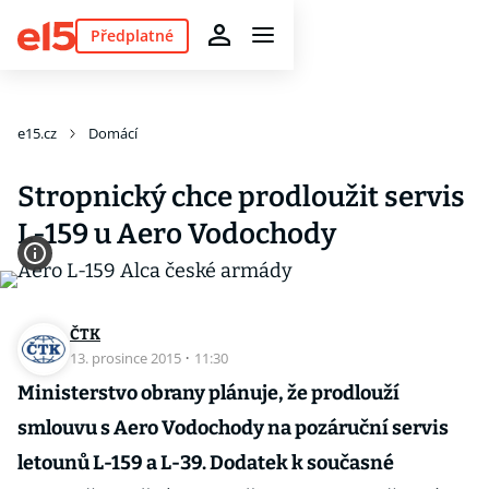
Předplatné
e15.cz
Domácí
Stropnický chce prodloužit servis
L-159 u Aero Vodochody
ČTK
13. prosince 2015
·
11:30
Ministerstvo obrany plánuje, že prodlouží
smlouvu s Aero Vodochody na pozáruční servis
letounů L-159 a L-39. Dodatek k současné