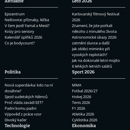
Aktuálně
Léto 2026
Epicentrum
Karlovarský filmový festival
Neštovice: příznaky, léčba
2026
V čem jezdí Yamal a Mesii?
Znamení, že jste potkali
Kvízy pro seniory
někoho z minulého života
Kalendář úplňků 2026
Astronomické úkazy 2026:
Co je bodycount?
zatmění slunce a další
Jak obléci miminko při
vysokých teplotách?
Jak na dokonalé letní mojito
6 lehkých letních salátů
Politika
Sport 2026
Nová superdávka: kdo na ní
MMA
dosáhne?
Fotbal 2026/27
Sjezd sudetských Němců
Hokej 2026
Proč vláda zavádí EET?
Tenis 2026
Padni komu padni
F1 2026
Výpověď z práce vzor
Atletika 2026
Divoký kačer
Cyklistika 2026
Technologie
Ekonomika