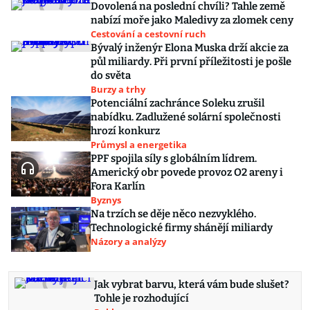
Dovolená na poslední chvíli? Tahle země
nabízí moře jako Maledivy za zlomek ceny
Cestování a cestovní ruch
Bývalý inženýr Elona Muska drží akcie za
půl miliardy. Při první příležitosti je pošle
do světa
Burzy a trhy
Potenciální zachránce Soleku zrušil
nabídku. Zadlužené solární společnosti
hrozí konkurz
Průmysl a energetika
PPF spojila síly s globálním lídrem.
Americký obr povede provoz O2 areny i
Fora Karlín
Byznys
Na trzích se děje něco nezvyklého.
Technologické firmy shánějí miliardy
Názory a analýzy
Jak vybrat barvu, která vám bude slušet?
Tohle je rozhodující