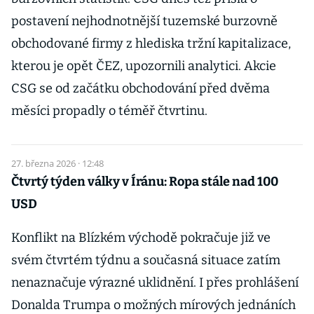
postavení nejhodnotnější tuzemské burzovně
obchodované firmy z hlediska tržní kapitalizace,
kterou je opět ČEZ, upozornili analytici. Akcie
CSG se od začátku obchodování před dvěma
měsíci propadly o téměř čtvrtinu.
27. března 2026 · 12:48
Čtvrtý týden války v Íránu: Ropa stále nad 100
USD
Konflikt na Blízkém východě pokračuje již ve
svém čtvrtém týdnu a současná situace zatím
nenaznačuje výrazné uklidnění. I přes prohlášení
Donalda Trumpa o možných mírových jednáních