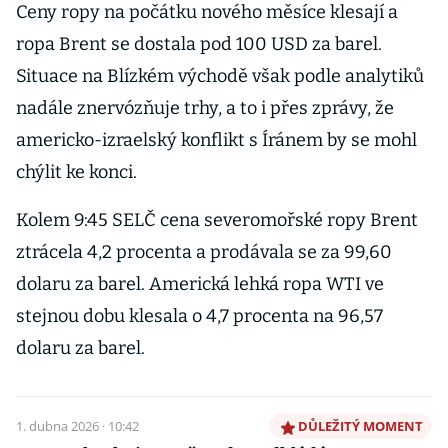
Ceny ropy na počátku nového měsíce klesají a
ropa Brent se dostala pod 100 USD za barel.
Situace na Blízkém východě však podle analytiků
nadále znervózňuje trhy, a to i přes zprávy, že
americko-izraelský konflikt s Íránem by se mohl
chýlit ke konci.
Kolem 9:45 SELČ cena severomořské ropy Brent
ztrácela 4,2 procenta a prodávala se za 99,60
dolaru za barel. Americká lehká ropa WTI ve
stejnou dobu klesala o 4,7 procenta na 96,57
dolaru za barel.
1. dubna 2026 · 10:42
DŮLEŽITÝ MOMENT