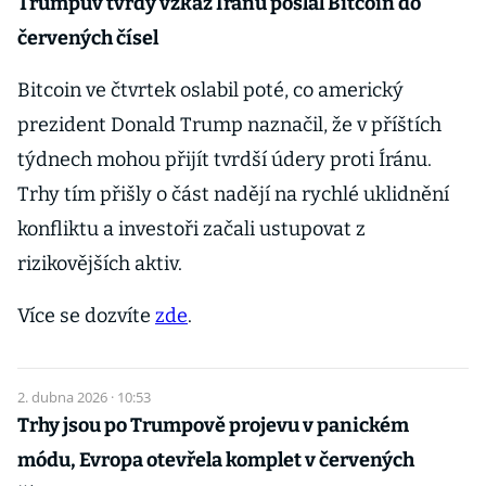
Trumpův tvrdý vzkaz Íránu poslal Bitcoin do
červených čísel
Bitcoin ve čtvrtek oslabil poté, co americký
prezident Donald Trump naznačil, že v příštích
týdnech mohou přijít tvrdší údery proti Íránu.
Trhy tím přišly o část nadějí na rychlé uklidnění
konfliktu a investoři začali ustupovat z
rizikovějších aktiv.
Více se dozvíte
zde
.
2. dubna 2026 · 10:53
Trhy jsou po Trumpově projevu v panickém
módu, Evropa otevřela komplet v červených