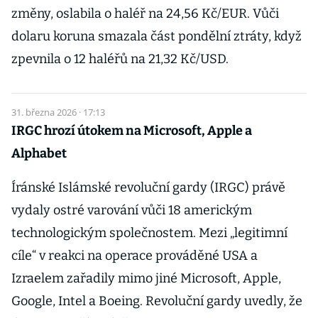
změny, oslabila o haléř na 24,56 Kč/EUR. Vůči
dolaru koruna smazala část pondělní ztráty, když
zpevnila o 12 haléřů na 21,32 Kč/USD.
31. března 2026 · 17:13
IRGC hrozí útokem na Microsoft, Apple a
Alphabet
Íránské Islámské revoluční gardy (IRGC) právě
vydaly ostré varování vůči 18 americkým
technologickým společnostem. Mezi „legitimní
cíle“ v reakci na operace prováděné USA a
Izraelem zařadily mimo jiné Microsoft, Apple,
Google, Intel a Boeing. Revoluční gardy uvedly, že