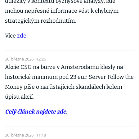
důležitý v kontextu byznysové analýzy, kde
mohou nepřesné informace vést k chybným
strategickým rozhodnutím.
Více
zde
.
30. března 2026 · 12:26
Akcie CSG na burze v Amsterodamu klesly na
historické minimum pod 23 eur. Server Follow the
Money píše o narůstajících skandálech kolem
úpisu akcií.
Celý článek najdete zde
.
30. března 2026 · 11:18