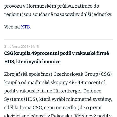
provozu v Hormuzském průlivu, zatímco do
regionu jsou současně nasazovány další jednotky.
Více na
XTB
.
31. března 2026 · 14:15
CSG koupila 49procentní podíl v rakouské firmě
HDS, která vyrábí munice
Zbrojařská společnost Czechoslovak Group (CSG)
koupila od maďarské skupiny 4iG 49procentní
podíl v rakouské firmě Hirtenberger Defence
Systems (HDS), která vyrábí minometné systémy,
sdělila firma CSG, cenu neuvedla. Jde o první
akvizici společnosti v Rakousku. Většinový podíl v