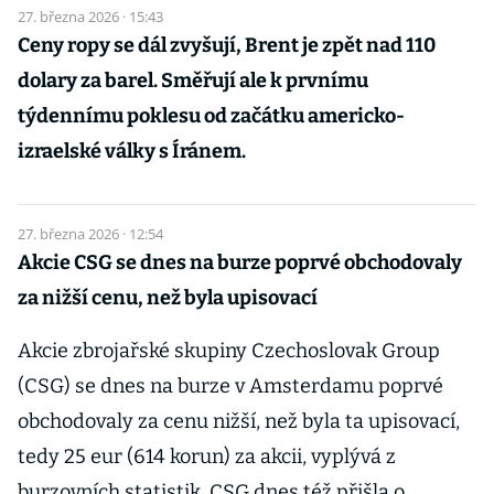
27. března 2026 · 15:43
Ceny ropy se dál zvyšují, Brent je zpět nad 110
dolary za barel. Směřují ale k prvnímu
týdennímu poklesu od začátku americko-
izraelské války s Íránem.
27. března 2026 · 12:54
Akcie CSG se dnes na burze poprvé obchodovaly
za nižší cenu, než byla upisovací
Akcie zbrojařské skupiny Czechoslovak Group
(CSG) se dnes na burze v Amsterdamu poprvé
obchodovaly za cenu nižší, než byla ta upisovací,
tedy 25 eur (614 korun) za akcii, vyplývá z
burzovních statistik. CSG dnes též přišla o