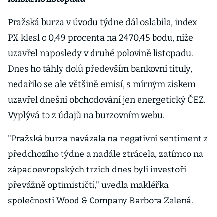
Pražská burza v úvodu týdne dál oslabila, index
PX klesl o 0,49 procenta na 2470,45 bodu, níže
uzavřel naposledy v druhé polovině listopadu.
Dnes ho táhly dolů především bankovní tituly,
nedařilo se ale většině emisí, s mírným ziskem
uzavřel dnešní obchodování jen energetický ČEZ.
Vyplývá to z údajů na burzovním webu.
"Pražská burza navázala na negativní sentiment z
předchozího týdne a nadále ztrácela, zatímco na
západoevropských trzích dnes byli investoři
převážně optimističtí," uvedla makléřka
společnosti Wood & Company Barbora Zelená.