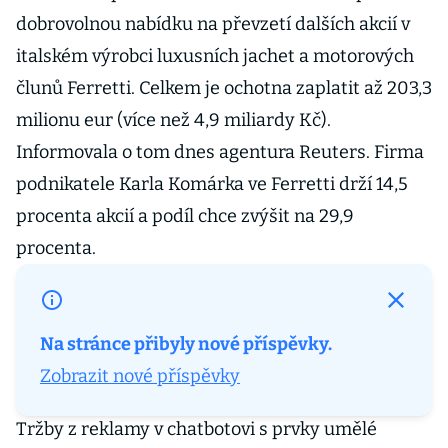
dobrovolnou nabídku na převzetí dalších akcií v
italském výrobci luxusních jachet a motorových
člunů Ferretti. Celkem je ochotna zaplatit až 203,3
milionu eur (více než 4,9 miliardy Kč).
Informovala o tom dnes agentura Reuters. Firma
podnikatele Karla Komárka ve Ferretti drží 14,5
procenta akcií a podíl chce zvýšit na 29,9
procenta.
27. března 2026 · 11:41
Na stránce přibyly nové příspěvky.
Výnosy z reklamy v ChatGPT v celoročním
Zobrazit nové příspěvky
přepočtu překonaly 100 milionů dolarů
Tržby z reklamy v chatbotovi s prvky umělé