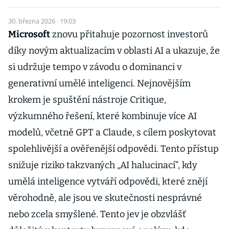
30. března 2026 · 19:03
Microsoft
znovu přitahuje pozornost investorů
díky novým aktualizacím v oblasti AI a ukazuje, že
si udržuje tempo v závodu o dominanci v
generativní umělé inteligenci. Nejnovějším
krokem je spuštění nástroje Critique,
výzkumného řešení, které kombinuje více AI
modelů, včetně GPT a Claude, s cílem poskytovat
spolehlivější a ověřenější odpovědi. Tento přístup
snižuje riziko takzvaných „AI halucinací“, kdy
umělá inteligence vytváří odpovědi, které znějí
věrohodně, ale jsou ve skutečnosti nesprávné
nebo zcela smyšlené. Tento jev je obzvlášť