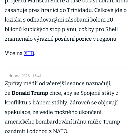
projektu Mariscal Sucre a také oblast Loran, která
zasahuje přes hranici do Trinidadu. Celkově jde o
ložiska s odhadovanými zásobami kolem 20
bilionů kubických stop plynu, což by pro Shell
znamenalo výrazné posílení pozice v regionu.
Více na
XTB
.
1. dubna 2026 · 15:41
Zprávy médií od včerejší seance naznačují,
že
Donald Trump
chce, aby se Spojené státy z
konfliktu s Íránem stáhly. Zároveň se objevují
spekulace, že vedle možného ukončení
amerického bombardování Íránu může Trump
oznámit i odchod z NATO.