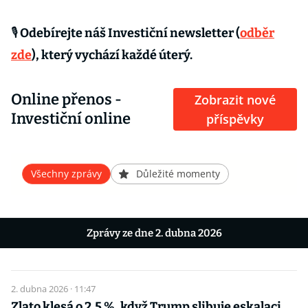
🎙 Odebírejte náš Investiční newsletter (
odběr
zde
), který vychází každé úterý.
Online přenos -
Zobrazit nové
Investiční online
příspěvky
Všechny zprávy
Důležité momenty
Zprávy ze dne 2. dubna 2026
2. dubna 2026 · 11:47
Zlato klesá o 2,5 %, když Trump slibuje eskalaci