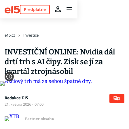
Předplatné
e15.cz
Investice
INVESTIČNÍ ONLINE: Nvidia dál
drtí trh s AI čipy. Zisk se jí za
kvartál ztrojnásobil
Redakce E15
3
21. května 2026
·
07:00
Partner obsahu