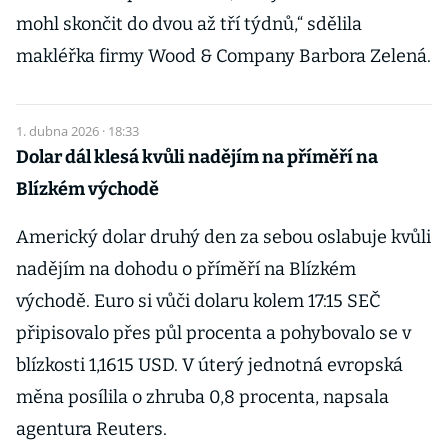
mohl skončit do dvou až tří týdnů,“ sdělila
makléřka firmy Wood & Company Barbora Zelená.
1. dubna 2026 · 18:33
Dolar dál klesá kvůli nadějím na příměří na
Blízkém východě
Americký dolar druhý den za sebou oslabuje kvůli
nadějím na dohodu o příměří na Blízkém
východě. Euro si vůči dolaru kolem 17:15 SEČ
připisovalo přes půl procenta a pohybovalo se v
blízkosti 1,1615 USD. V úterý jednotná evropská
měna posílila o zhruba 0,8 procenta, napsala
agentura Reuters.