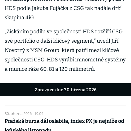
HDS podle Jakuba Fujáčka z CSG tak nadále drží
skupina 4iG.
„Získáním podílu ve společnosti HDS rozšíří CSG
své portfolio o další klíčový segment,“ uvedl Jiří
Novotný z MSM Group, která patří mezi klíčové
společnosti CSG. HDS vyrábí minometné systémy
a munice ráže 60, 81 a 120 milimetrů.
Zprávy ze dne 30. března 2026
30. března 2026 · 19:04
Pražská burza dál oslabila, index PX je nejníže od
loňského listopadu