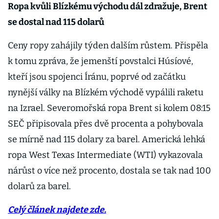
Ropa kvůli Blízkému východu dál zdražuje, Brent
se dostal nad 115 dolarů
Ceny ropy zahájily týden dalším růstem. Přispěla
k tomu zpráva, že jemenští povstalci Húsíové,
kteří jsou spojenci Íránu, poprvé od začátku
nynější války na Blízkém východě vypálili raketu
na Izrael. Severomořská ropa Brent si kolem 08:15
SEČ připisovala přes dvě procenta a pohybovala
se mírně nad 115 dolary za barel. Americká lehká
ropa West Texas Intermediate (WTI) vykazovala
nárůst o více než procento, dostala se tak nad 100
dolarů za barel.
Celý článek najdete zde.