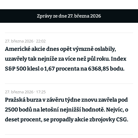
Zprávy ze dne 27. března 2026
27. března 2026 · 22:02
Americké akcie dnes opět výrazně oslabily,
uzavřely tak nejníže za více než půl roku. Index
S&P 500 klesl o 1,67 procenta na 6368,85 bodu.
27. března 2026 · 17:25
Pražská burza v závěru týdne znovu zavřela pod
2500 bodů na letošní nejnižší hodnotě. Nejvíc, o
deset procent, se propadly akcie zbrojovky CSG.