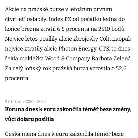
Akcie na pražské burze v letošním prvním
čtvrtletí oslabily. Index PX od počátku ledna do
konce března ztratil 6,5 procenta na 2510 bodů.
Nejvíce letos posílily akcie zbrojovky Colt, naopak
nejvíce ztratily akcie Photon Energy. ČTK to dnes
řekla makléřka Wood & Company Barbora Zelená.
Za celý loňský rok pražská burza vzrostla o 52,6
procenta.
31. března 2026 · 18:06
Koruna dnes k euru zakončila téměř beze změny,
vůči dolaru posílila
Česká měna dnes k euru zakončila téměř beze