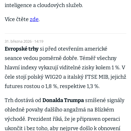
inteligence a cloudových služeb.
Více čtěte
zde
.
31. března 2026 · 14:19
Evropské trhy
si před otevřením americké
seance vedou poměrně dobře. Téměř všechny
hlavní indexy vykazují viditelné zisky kolem 1 %. V
čele stojí polský WIG20 a italský FTSE MIB, jejichž
futures rostou o 1,8 %, respektive 1,3 %.
Trh dostává od
Donalda Trumpa
smíšené signály
ohledně povahy dalšího angažmá na Blízkém
východě. Prezident říká, že je připraven operaci
ukončit i bez toho, aby nejprve došlo k obnovení