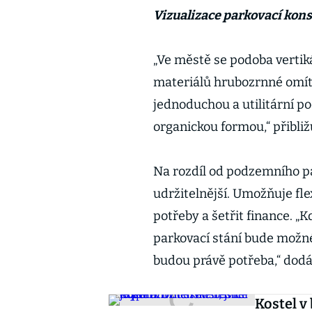
Vizualizace parkovací konst
„Ve městě se podoba vertik
materiálů hrubozrnné omítky
jednoduchou a utilitární po
organickou formou,“ přibliž
Na rozdíl od podzemního pa
udržitelnější. Umožňuje fl
potřeby a šetřit finance. „
parkovací stání bude možn
budou právě potřeba,“ dod
Kostel v