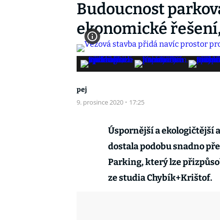
Budoucnost parkován
ekonomické řešení,
pej
9. prosince 2020
·
17:25
Úspornější a ekologičtější
dostala podobu snadno pře
Parking, který lze přizpůs
ze studia Chybík+Krištof.