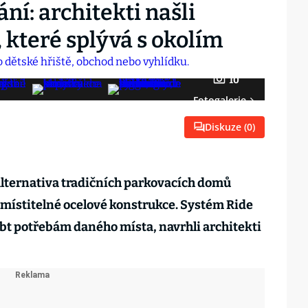
í: architekti našli
 které splývá s okolím
10
Fotogalerie
Diskuze (
0
)
 alternativa tradičních parkovacích domů
místitelné ocelové konstrukce. Systém Ride
obt potřebám daného místa, navrhli architekti