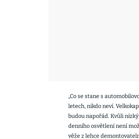
„Co se stane s automobilovo
letech, nikdo neví. Velkoka
budou napořád. Kvůli nízk
denního osvětlení není mož
věže z lehce demontovateln