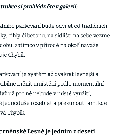
rukce si prohlédněte v galerii:
álního parkování bude odvíjet od tradičních
, cihly či betonu, na sídlišti na sebe vezme
dobu, zatímco v přírodě na okolí naváže
uje Chybík
rkování je systém až dvakrát levnější a
exibilně měnit umístění podle momentální
Když už pro ně nebude v místě využití,
é jednoduše rozebrat a přesunout tam, kde
ává Chybík.
 brněnské Lesné je jedním z deseti