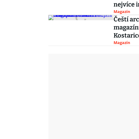
nejvíce 
Magazín
Čeští ar
magazínu
Kostaric
Magazín