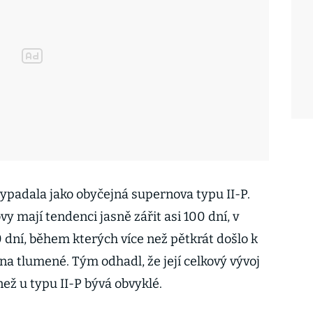
vypadala jako obyčejná supernova typu II-P.
y mají tendenci jasně zářit asi 100 dní, v
 dní, během kterých více než pětkrát došlo k
 na tlumené. Tým odhadl, že její celkový vývoj
než u typu II-P bývá obvyklé.