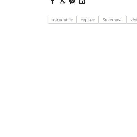
astronomie
exploze
Supernova
vě