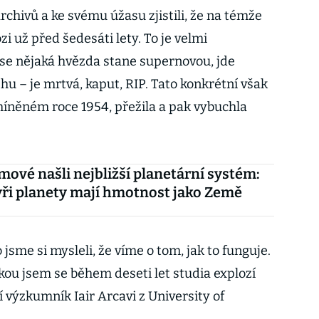
archivů a ke svému úžasu zjistili, že na témže
i už před šedesáti lety. To je velmi
se nějaká hvězda stane supernovou, jde
ěhu – je mrtvá, kaput, RIP. Tato konkrétní však
íněném roce 1954, přežila a pak vybuchla
ové našli nejbližší planetární systém:
tyři planety mají hmotnost jako Země
 jsme si mysleli, že víme o tom, jak to funguje.
akou jsem se během deseti let studia explozí
í výzkumník Iair Arcavi z University of