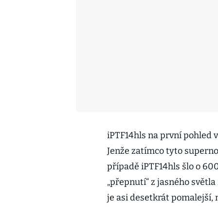
iPTF14hls na první pohled 
Jenže zatímco tyto supernov
případě iPTF14hls šlo o 600
„přepnutí“ z jasného světla
je asi desetkrát pomalejší, 