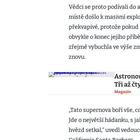
Vědci se proto podívali do 
místě došlo k masivní exploz
překvapivé, protože pokud 
obvykle o konec jejího příb
zřejmě vybuchla ve výše zm
znovu.
Astronom
Tři až č
Magazín
„Tato supernova boří vše, co
Jde o největší hádanku, s j
hvězd setkal,“ uvedl vedouc