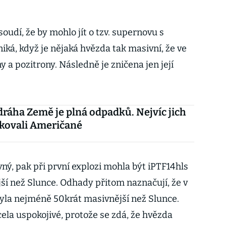
oudí, že by mohlo jít o tzv. supernovu s
niká, když je nějaká hvězda tak masivní, že ve
y a pozitrony. Následně je zničena jen její
ráha Země je plná odpadků. Nejvíc jich
kovali Američané
ný, pak při první explozi mohla být iPTF14hls
í než Slunce. Odhady přitom naznačují, že v
yla nejméně 50krát masivnější než Slunce.
cela uspokojivé, protože se zdá, že hvězda