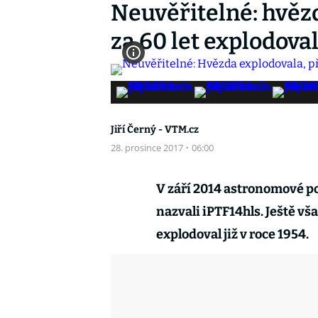
Neuvěřitelné: hvězd
za 60 let explodova
Jiří Černý - VTM.cz
28. prosince 2017
·
06:00
V září 2014 astronomové p
nazvali iPTF14hls. Ještě však
explodoval již v roce 1954.