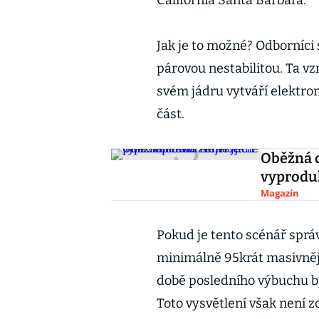
California Santa Barbara.
Jak je to možné? Odborníci s
párovou nestabilitou. Ta vz
svém jádru vytváří elektron
část.
Oběžná d
vyprodu
Magazín
Pokud je tento scénář správ
minimálně 95krát masivnějš
době posledního výbuchu b
Toto vysvětlení však není z