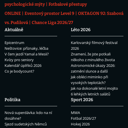
psychologické mýty
Fotbalové přestupy
ONLINE
Eventový prostor Level 9
OKTAGON 92: Szabová
vs. Pudilová
Chance Liga 2026/27
Aktuálně
Léto 2026
Epicentrum
Karlovarský filmový festival
Neštovice: příznaky, léčba
2026
V čem jezdí Yamal a Mesii?
Znamení, že jste potkali
Kvízy pro seniory
někoho z minulého života
Kalendář úplňků 2026
Astronomické úkazy 2026:
Co je bodycount?
zatmění slunce a další
Jak obléci miminko při
vysokých teplotách?
Jak na dokonalé letní mojito
6 lehkých letních salátů
Politika
Sport 2026
Nová superdávka: kdo na ní
MMA
dosáhne?
Fotbal 2026/27
Sjezd sudetských Němců
Hokej 2026