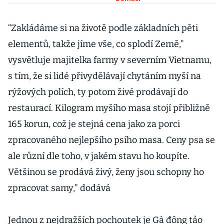
“Zakládáme si na životě podle základních pěti
elementů, takže jíme vše, co splodí Země,”
vysvětluje majitelka farmy v severním Vietnamu,
s tím, že si lidé přivydělávají chytáním myší na
rýžových polích, ty potom živé prodávají do
restaurací. Kilogram myšího masa stojí přibližně
165 korun, což je stejná cena jako za porci
zpracovaného nejlepšího psího masa. Ceny psa se
ale různí dle toho, v jakém stavu ho koupíte.
Většinou se prodává živý, ženy jsou schopny ho
zpracovat samy," dodává
Jednou z nejdražších pochoutek je Gà đông tảo