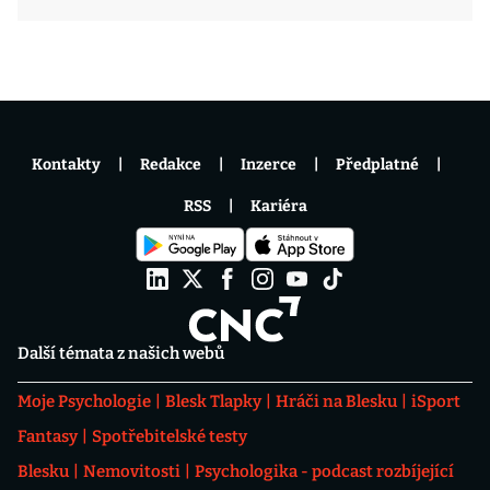
Kontakty
Redakce
Inzerce
Předplatné
RSS
Kariéra
Další témata z našich webů
Moje Psychologie
Blesk Tlapky
Hráči na Blesku
iSport
Fantasy
Spotřebitelské testy
Blesku
Nemovitosti
Psychologika - podcast rozbíjející