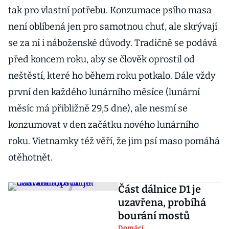
tak pro vlastní potřebu. Konzumace psího masa
není oblíbená jen pro samotnou chuť, ale skrývají
se za ní i náboženské důvody. Tradičně se podává
před koncem roku, aby se člověk oprostil od
neštěstí, které ho během roku potkalo. Dále vždy
první den každého lunárního měsíce (lunární
měsíc má přibližně 29,5 dne), ale nesmí se
konzumovat v den začátku nového lunárního
roku. Vietnamky též věří, že jim psí maso pomáhá
otěhotnět.
Část dálnice D1 je
uzavřena, probíhá
bourání mostů
Domácí