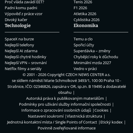
Proč vláda zavádí EET?
Tenis 2026
Padni komu padni
F1 2026
Výpověď z práce vzor
Atletika 2026
Divoký kačer
Cyklistika 2026
Technologie
Ekonomika
SpaceX na burze
Temu a clo
Nejlepší telefony
Spořicí účty
Nejlepší AI zdarma
Superdávka – změny
Nejlepší chytré hodinky
Chybějící roky k důchodu
Nejlepší VPN – srovnání
Minimální mzda 2027
Netflix filmy a seriály
Vedro v práci
© 2001 - 2026 Copyright
CZECH NEWS CENTER a.s.
se sídlem náměstí Marie Schmolkové 3493/1, 100 00 Praha 10 -
Strašnice, IČO: 02346826, zapsána v OR, sp.zn. B 19490 a dodavatelé
obsahu
Autorská práva k publikovaným materiálům
Podmínky pro užívání služby informační společnosti
Informace o zpracování osobních údajů
Cookies
Nastavení soukromí
Vlastnická struktura
Jednotná kontaktní místa / Single Points of Contact
Etický kodex
Povinně zveřejňované informace