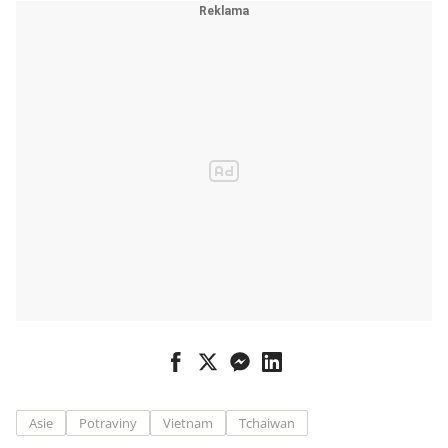
Asie
Potraviny
Vietnam
Tchaiwan