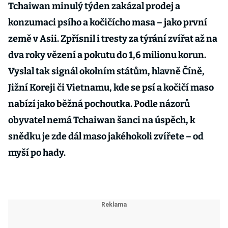
Tchaiwan minulý týden zakázal prodej a
konzumaci psího a kočičícho masa – jako první
země v Asii. Zpřísnil i tresty za týrání zvířat až na
dva roky vězení a pokutu do 1,6 milionu korun.
Vyslal tak signál okolním státům, hlavně Číně,
Jižní Koreji či Vietnamu, kde se psí a kočičí maso
nabízí jako běžná pochoutka. Podle názorů
obyvatel nemá Tchaiwan šanci na úspěch, k
snědku je zde dál maso jakéhokoli zvířete – od
myší po hady.