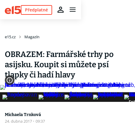
Předplatné
e15.cz
Magazín
OBRAZEM: Farmářské trhy po
asijsku. Koupit si můžete psí
tlapky či hadí hlavy
Fot
Michaela Trnková
24. dubna 2017
·
09:37