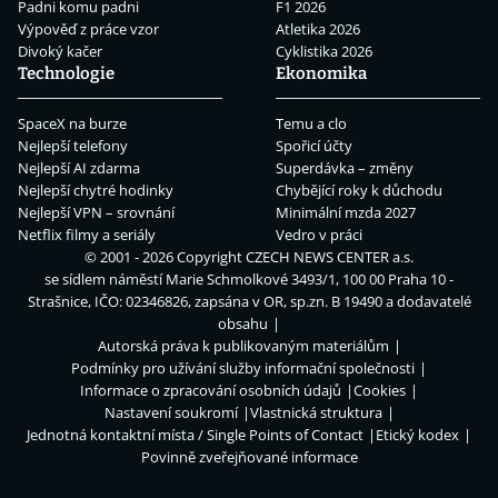
Padni komu padni
F1 2026
Výpověď z práce vzor
Atletika 2026
Divoký kačer
Cyklistika 2026
Technologie
Ekonomika
SpaceX na burze
Temu a clo
Nejlepší telefony
Spořicí účty
Nejlepší AI zdarma
Superdávka – změny
Nejlepší chytré hodinky
Chybějící roky k důchodu
Nejlepší VPN – srovnání
Minimální mzda 2027
Netflix filmy a seriály
Vedro v práci
© 2001 - 2026 Copyright
CZECH NEWS CENTER a.s.
se sídlem náměstí Marie Schmolkové 3493/1, 100 00 Praha 10 -
Strašnice, IČO: 02346826, zapsána v OR, sp.zn. B 19490 a dodavatelé
obsahu
Autorská práva k publikovaným materiálům
Podmínky pro užívání služby informační společnosti
Informace o zpracování osobních údajů
Cookies
Nastavení soukromí
Vlastnická struktura
Jednotná kontaktní místa / Single Points of Contact
Etický kodex
Povinně zveřejňované informace