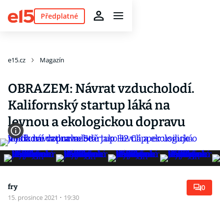
Předplatné
e15.cz
Magazín
OBRAZEM: Návrat vzducholodí.
Kalifornský startup láká na
levnou a ekologickou dopravu
fry
0
15. prosince 2021
·
19:30