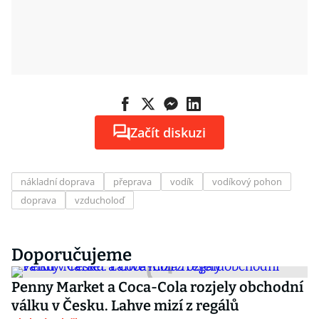
Začít diskuzi
nákladní doprava
přeprava
vodík
vodíkový pohon
doprava
vzducholoď
Doporučujeme
Penny Market a Coca-Cola rozjely obchodní
válku v Česku. Lahve mizí z regálů