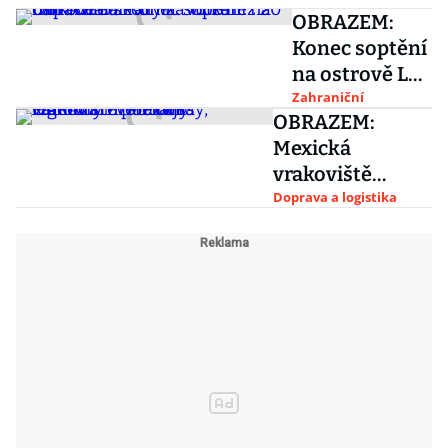
OBRAZEM:
Konec soptění
na ostrově La
Palma. Vulkán
Zahraniční
OBRAZEM:
napáchal
Mexická
škody za více
vrakoviště
než 20 miliard
požírají
Doprava a logistika
eur
legendární
autobusy,
kamiony i
veterány