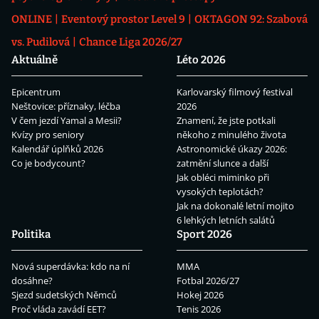
ONLINE
Eventový prostor Level 9
OKTAGON 92: Szabová
vs. Pudilová
Chance Liga 2026/27
Aktuálně
Léto 2026
Epicentrum
Karlovarský filmový festival
Neštovice: příznaky, léčba
2026
V čem jezdí Yamal a Mesii?
Znamení, že jste potkali
Kvízy pro seniory
někoho z minulého života
Kalendář úplňků 2026
Astronomické úkazy 2026:
Co je bodycount?
zatmění slunce a další
Jak obléci miminko při
vysokých teplotách?
Jak na dokonalé letní mojito
6 lehkých letních salátů
Politika
Sport 2026
Nová superdávka: kdo na ní
MMA
dosáhne?
Fotbal 2026/27
Sjezd sudetských Němců
Hokej 2026
Proč vláda zavádí EET?
Tenis 2026