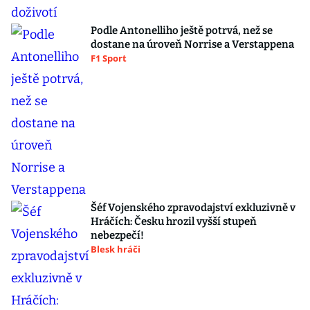
Podle Antonelliho ještě potrvá, než se
dostane na úroveň Norrise a Verstappena
F1 Sport
Šéf Vojenského zpravodajství exkluzivně v
Hráčích: Česku hrozil vyšší stupeň
nebezpečí!
Blesk hráči