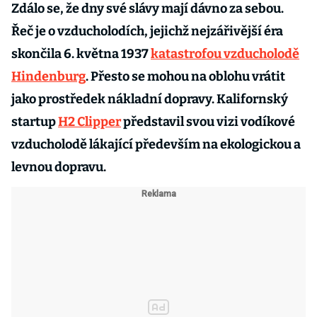
Zdálo se, že dny své slávy mají dávno za sebou.
Řeč je o vzducholodích, jejichž nejzářivější éra
skončila 6. května 1937
katastrofou vzducholodě
Hindenburg
. Přesto se mohou na oblohu vrátit
jako prostředek nákladní dopravy. Kalifornský
startup
H2 Clipper
představil svou vizi vodíkové
vzducholodě lákající především na ekologickou a
levnou dopravu.