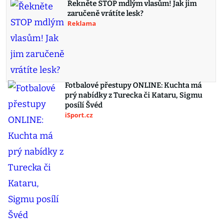
Řekněte STOP mdlým vlasům! Jak jim
zaručeně vrátíte lesk?
Reklama
Fotbalové přestupy ONLINE: Kuchta má
prý nabídky z Turecka či Kataru, Sigmu
posílí Švéd
iSport.cz