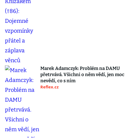
Marek Adamczyk: Problém na DAMU
přetrvává. Všichni o něm vědí, jen moc
nevědí, co s ním
Reflex.cz