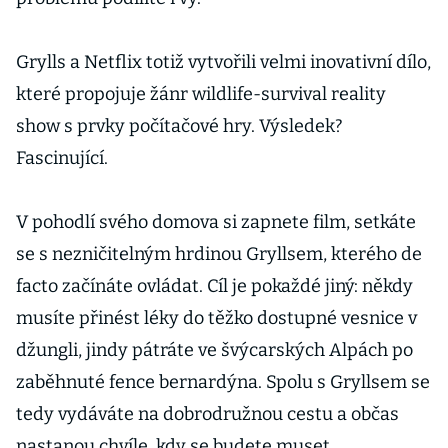
Grylls a Netflix totiž vytvořili velmi inovativní dílo,
které propojuje žánr wildlife-survival reality
show s prvky počítačové hry. Výsledek?
Fascinující.
V pohodlí svého domova si zapnete film, setkáte
se s nezničitelným hrdinou Gryllsem, kterého de
facto začínáte ovládat. Cíl je pokaždé jiný: někdy
musíte přinést léky do těžko dostupné vesnice v
džungli, jindy pátráte ve švýcarských Alpách po
zaběhnuté fence bernardýna. Spolu s Gryllsem se
tedy vydáváte na dobrodružnou cestu a občas
nastanou chvíle, kdy se budete muset