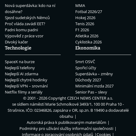
Nová superdávka: kdo na ní
MMA
dosáhne?
Fotbal 2026/27
Sjezd sudetských Němců
Hokej 2026
Proč vláda zavádí EET?
Tenis 2026
Padni komu padni
F1 2026
Výpověď z práce vzor
Atletika 2026
Divoký kačer
Cyklistika 2026
Technologie
Ekonomika
SpaceX na burze
Smrt OSVČ
Nejlepší telefony
Spořicí účty
Nejlepší AI zdarma
Superdávka – změny
Nejlepší chytré hodinky
Důchody 2027
Nejlepší VPN – srovnání
Minimální mzda 2027
Netflix filmy a seriály
Senior Pas – slevy
© 2001 - 2026 Copyright
CZECH NEWS CENTER a.s.
se sídlem náměstí Marie Schmolkové 3493/1, 100 00 Praha 10 -
Strašnice, IČO: 02346826, zapsána v OR, sp.zn. B 19490 a dodavatelé
obsahu
Autorská práva k publikovaným materiálům
Podmínky pro užívání služby informační společnosti
Informace o zpracování osobních údajů
Cookies