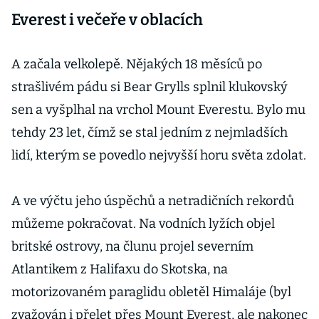
Everest i večeře v oblacích
A začala velkolepě. Nějakých 18 měsíců po
strašlivém pádu si Bear Grylls splnil klukovský
sen a vyšplhal na vrchol Mount Everestu. Bylo mu
tehdy 23 let, čímž se stal jedním z nejmladších
lidí, kterým se povedlo nejvyšší horu světa zdolat.
A ve výčtu jeho úspěchů a netradičních rekordů
můžeme pokračovat. Na vodních lyžích objel
britské ostrovy, na člunu projel severním
Atlantikem z Halifaxu do Skotska, na
motorizovaném paraglidu obletěl Himaláje (byl
zvažován i přelet přes Mount Everest, ale nakonec