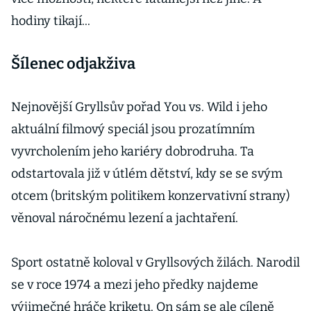
hodiny tikají...
Šílenec odjakživa
Nejnovější Gryllsův pořad You vs. Wild i jeho
aktuální filmový speciál jsou prozatímním
vyvrcholením jeho kariéry dobrodruha. Ta
odstartovala již v útlém dětství, kdy se se svým
otcem (britským politikem konzervativní strany)
věnoval náročnému lezení a jachtaření.
Sport ostatně koloval v Gryllsových žilách. Narodil
se v roce 1974 a mezi jeho předky najdeme
výjimečné hráče kriketu. On sám se ale cíleně