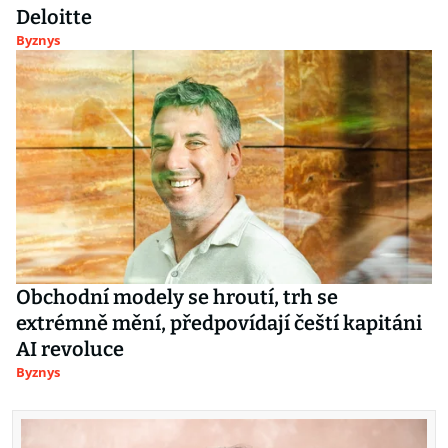
Deloitte
Byznys
Obchodní modely se hroutí, trh se
extrémně mění, předpovídají čeští kapitáni
AI revoluce
Byznys