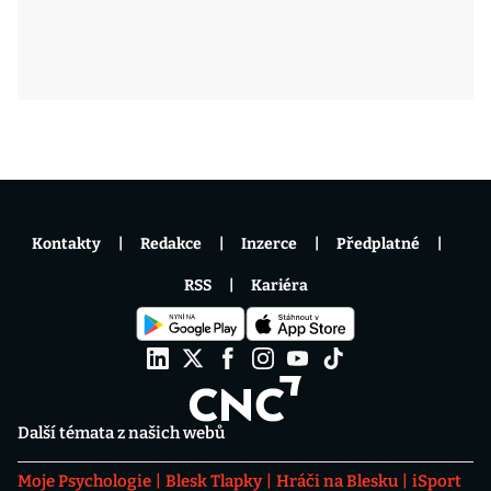
Kontakty
Redakce
Inzerce
Předplatné
RSS
Kariéra
Další témata z našich webů
Moje Psychologie
Blesk Tlapky
Hráči na Blesku
iSport