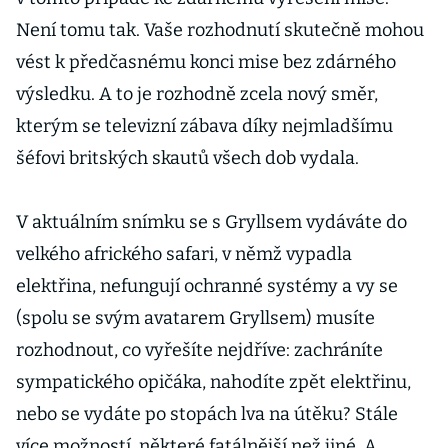
Není tomu tak. Vaše rozhodnutí skutečně mohou
vést k předčasnému konci mise bez zdárného
výsledku. A to je rozhodně zcela nový směr,
kterým se televizní zábava díky nejmladšímu
šéfovi britských skautů všech dob vydala.
V aktuálním snímku se s Gryllsem vydáváte do
velkého afrického safari, v němž vypadla
elektřina, nefungují ochranné systémy a vy se
(spolu se svým avatarem Gryllsem) musíte
rozhodnout, co vyřešíte nejdříve: zachráníte
sympatického opičáka, nahodíte zpět elektřinu,
nebo se vydáte po stopách lva na útěku? Stále
více možností, některé fatálnější než jiné. A