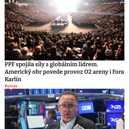
PPF spojila síly s globálním lídrem.
Americký obr povede provoz O2 areny i Fora
Karlín
Byznys