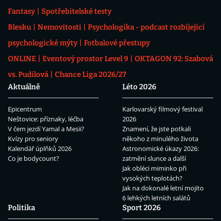
Fantasy
Spotřebitelské testy
Blesku
Nemovitosti
Psychologika - podcast rozbíjející
psychologické mýty
Fotbalové přestupy
ONLINE
Eventový prostor Level 9
OKTAGON 92: Szabová
vs. Pudilová
Chance Liga 2026/27
Aktuálně
Léto 2026
Epicentrum
Karlovarský filmový festival
Neštovice: příznaky, léčba
2026
V čem jezdí Yamal a Mesii?
Znamení, že jste potkali
Kvízy pro seniory
někoho z minulého života
Kalendář úplňků 2026
Astronomické úkazy 2026:
Co je bodycount?
zatmění slunce a další
Jak obléci miminko při
vysokých teplotách?
Jak na dokonalé letní mojito
6 lehkých letních salátů
Politika
Sport 2026