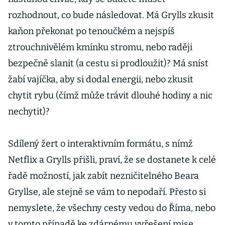
rozhodnout, co bude následovat. Má Grylls zkusit
kaňon překonat po tenoučkém a nejspíš
ztrouchnivělém kmínku stromu, nebo raději
bezpečně slanit (a cestu si prodloužit)? Má sníst
žabí vajíčka, aby si dodal energii, nebo zkusit
chytit rybu (čímž může trávit dlouhé hodiny a nic
nechytit)?
Sdílený žert o interaktivním formátu, s nímž
Netflix a Grylls přišli, praví, že se dostanete k celé
řadě možností, jak zabít nezničitelného Beara
Gryllse, ale stejně se vám to nepodaří. Přesto si
nemyslete, že všechny cesty vedou do Říma, nebo
v tomto případě ke zdárnému vyřešení mise.