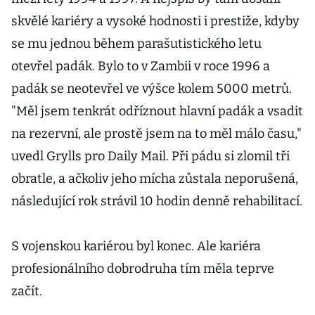
skvělé kariéry a vysoké hodnosti i prestiže, kdyby
se mu jednou během parašutistického letu
otevřel padák. Bylo to v Zambii v roce 1996 a
padák se neotevřel ve výšce kolem 5000 metrů.
"Měl jsem tenkrát odříznout hlavní padák a vsadit
na rezervní, ale prostě jsem na to měl málo času,"
uvedl Grylls pro Daily Mail. Při pádu si zlomil tři
obratle, a ačkoliv jeho mícha zůstala neporušená,
následující rok strávil 10 hodin denně rehabilitací.
S vojenskou kariérou byl konec. Ale kariéra
profesionálního dobrodruha tím měla teprve
začít.