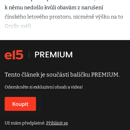
k němu nedošlo kvůli obavám z narušení
čínského letového prostoru, nicméně výšku na to
Grylls měl).
Tento článek je součástí balíčku PREMIUM.
Odemkněte si exkluzivní obsah a videa!
Koupit
Už mám předplatné.
Přihlásit se