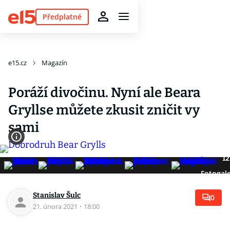
Předplatné
e15.cz
Magazín
Poráží divočinu. Nyní ale Beara
Gryllse můžete zkusit zničit vy
sami
12
Fotogale
Stanislav Šulc
0
21. února 2021
·
18:00