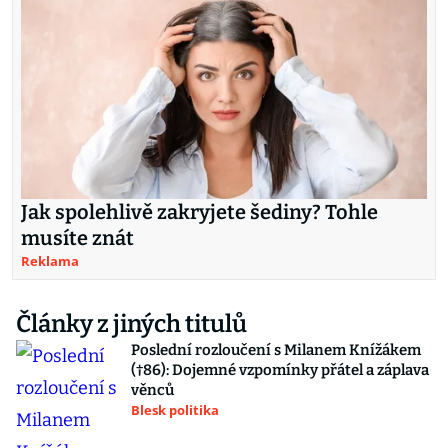
Jak spolehlivě zakryjete šediny? Tohle
musíte znát
Reklama
Články z jiných titulů
Poslední rozloučení s Milanem Knížákem
(†86): Dojemné vzpomínky přátel a záplava
věnců
Blesk politika