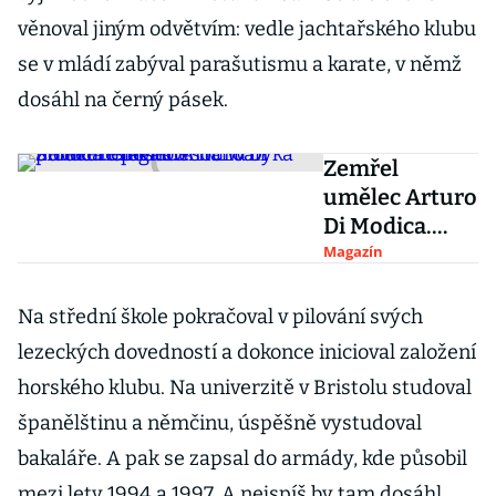
věnoval jiným odvětvím: vedle jachtařského klubu
se v mládí zabýval parašutismu a karate, v němž
dosáhl na černý pásek.
Zemřel
umělec Arturo
Di Modica.
Slavnou sochu
Magazín
býka původně
postavil na
Na střední škole pokračoval v pilování svých
Wall Street
lezeckých dovedností a dokonce inicioval založení
nelegálně
horského klubu. Na univerzitě v Bristolu studoval
španělštinu a němčinu, úspěšně vystudoval
bakaláře. A pak se zapsal do armády, kde působil
mezi lety 1994 a 1997. A nejspíš by tam dosáhl