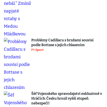
Problémy Cadillacu s brzdami souvisí
podle Bottase s jejich chlazením
F1 Sport
Šéf Vojenského zpravodajství exkluzivně v
Hráčích: Česku hrozil vyšší stupeň
nebezpečí!