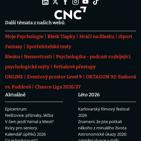
Další témata z našich webů
Moje Psychologie
Blesk Tlapky
Hráči na Blesku
iSport
Fantasy
Spotřebitelské testy
Blesku
Nemovitosti
Psychologika - podcast rozbíjející
psychologické mýty
Fotbalové přestupy
ONLINE
Eventový prostor Level 9
OKTAGON 92: Szabová
vs. Pudilová
Chance Liga 2026/27
Aktuálně
Léto 2026
Epicentrum
Karlovarský filmový festival
Neštovice: příznaky, léčba
2026
V čem jezdí Yamal a Mesii?
Znamení, že jste potkali
Kvízy pro seniory
někoho z minulého života
Kalendář úplňků 2026
Astronomické úkazy 2026:
Co je bodycount?
zatmění slunce a další