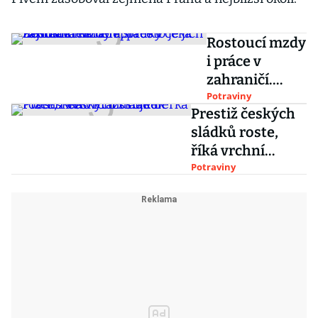
Rostoucí mzdy
i práce v
zahraničí.
Mladé sládky
Potraviny
Prestiž českých
čeká zajímavá
sládků roste,
kariéra, přesto
říká vrchní
je jich
sládek
Potraviny
nedostatek
Plzeňského
Prazdroje Berka