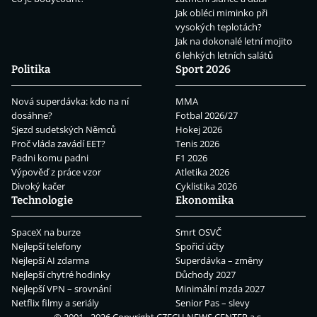
Jak obléci miminko při
vysokých teplotách?
Jak na dokonalé letní mojito
6 lehkých letních salátů
Politika
Sport 2026
Nová superdávka: kdo na ní
MMA
dosáhne?
Fotbal 2026/27
Sjezd sudetských Němců
Hokej 2026
Proč vláda zavádí EET?
Tenis 2026
Padni komu padni
F1 2026
Výpověď z práce vzor
Atletika 2026
Divoký kačer
Cyklistika 2026
Technologie
Ekonomika
SpaceX na burze
Smrt OSVČ
Nejlepší telefony
Spořicí účty
Nejlepší AI zdarma
Superdávka – změny
Nejlepší chytré hodinky
Důchody 2027
Nejlepší VPN – srovnání
Minimální mzda 2027
Netflix filmy a seriály
Senior Pas – slevy