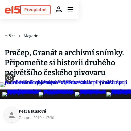
Předplatné
e15.cz
Magazín
Pračep, Granát a archivní snímky.
Připomeňte si historii druhého
největšího českého pivovaru
Petra Jansová
7. srpna 2019
·
17:30