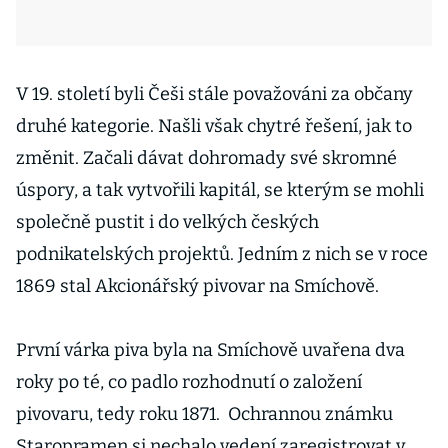
V 19. století byli Češi stále považováni za občany
druhé kategorie. Našli však chytré řešení, jak to
změnit. Začali dávat dohromady své skromné
úspory, a tak vytvořili kapitál, se kterým se mohli
společně pustit i do velkých českých
podnikatelských projektů. Jedním z nich se v roce
1869 stal Akcionářský pivovar na Smíchově.
První várka piva byla na Smíchově uvařena dva
roky po té, co padlo rozhodnutí o založení
pivovaru, tedy roku 1871. Ochrannou známku
Staropramen si nechalo vedení zaregistrovat v