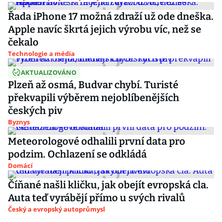
Řada iPhone 17 možná zdraží už ode dneška.
Apple navíc škrtá jejich výrobu víc, než se
čekalo
Technologie a média
AKTUALIZOVÁNO
Plzeň až osmá, Budvar chybí. Turisté
překvapili výběrem nejoblíbenějších
českých piv
Byznys
Meteorologové odhalili první data pro
podzim. Ochlazení se odkládá
Domácí
Číňané našli kličku, jak obejít evropská cla.
Auta teď vyrábějí přímo u svých rivalů
Český a evropský autoprůmysl