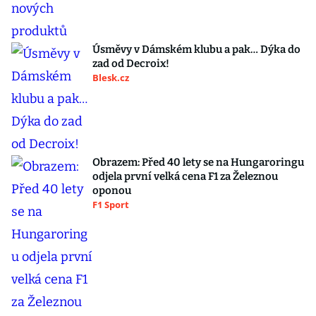
Úsměvy v Dámském klubu a pak… Dýka do
zad od Decroix!
Blesk.cz
Obrazem: Před 40 lety se na Hungaroringu
odjela první velká cena F1 za Železnou
oponou
F1 Sport