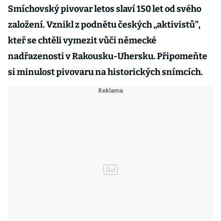
Smíchovský pivovar letos slaví 150 let od svého
založení. Vznikl z podnětu českých „aktivistů",
kteř se chtěli vymezit vůči německé
nadřazenosti v Rakousku-Uhersku. Připomeňte
si minulost pivovaru na historických snímcích.