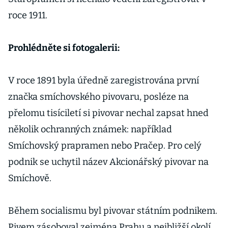
roce 1911.
Prohlédněte si fotogalerii:
V roce 1891 byla úředně zaregistrována první
značka smíchovského pivovaru, posléze na
přelomu tisíciletí si pivovar nechal zapsat hned
několik ochranných známek: například
Smíchovský prapramen nebo Pračep. Pro celý
podnik se uchytil název Akcionářský pivovar na
Smíchově.
Během socialismu byl pivovar státním podnikem.
Pivem zásoboval zejména Prahu a nejbližší okolí.