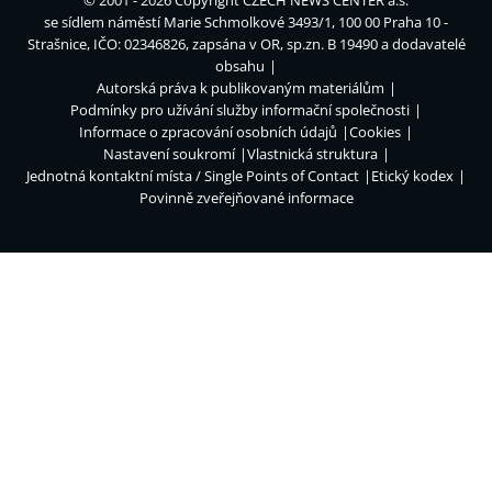
© 2001 - 2026 Copyright
CZECH NEWS CENTER a.s.
se sídlem náměstí Marie Schmolkové 3493/1, 100 00 Praha 10 -
Strašnice, IČO: 02346826, zapsána v OR, sp.zn. B 19490 a dodavatelé
obsahu
Autorská práva k publikovaným materiálům
Podmínky pro užívání služby informační společnosti
Informace o zpracování osobních údajů
Cookies
Nastavení soukromí
Vlastnická struktura
Jednotná kontaktní místa / Single Points of Contact
Etický kodex
Povinně zveřejňované informace