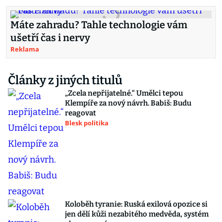
Máte zahradu? Tahle technologie vám
ušetří čas i nervy
Reklama
Články z jiných titulů
„Zcela nepřijatelné.“ Umělci tepou
Klempíře za nový návrh. Babiš: Budu
reagovat
Blesk politika
Koloběh tyranie: Ruská exilová opozice si
jen dělí kůži nezabitého medvěda, systém