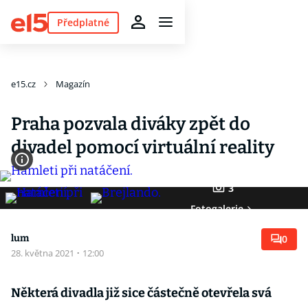
Předplatné
e15.cz
Magazín
Praha pozvala diváky zpět do
divadel pomocí virtuální reality
3
Fotogalerie
lum
0
28. května 2021
·
12:00
Některá divadla již sice částečně otevřela svá