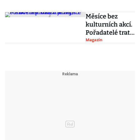
Měsíce bez
kulturních akcí.
Pořadatelé tratí
miliony,
Magazín
obnovení
provozu je
nejisté