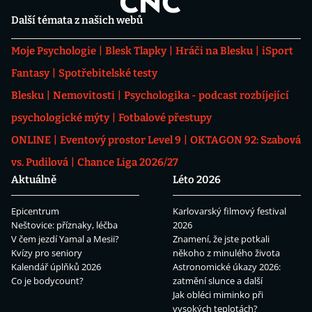
Další témata z našich webů
Moje Psychologie
Blesk Tlapky
Hráči na Blesku
iSport
Fantasy
Spotřebitelské testy
Blesku
Nemovitosti
Psychologika - podcast rozbíjející
psychologické mýty
Fotbalové přestupy
ONLINE
Eventový prostor Level 9
OKTAGON 92: Szabová
vs. Pudilová
Chance Liga 2026/27
Aktuálně
Léto 2026
Epicentrum
Karlovarský filmový festival
Neštovice: příznaky, léčba
2026
V čem jezdí Yamal a Mesii?
Znamení, že jste potkali
Kvízy pro seniory
někoho z minulého života
Kalendář úplňků 2026
Astronomické úkazy 2026:
Co je bodycount?
zatmění slunce a další
Jak obléci miminko při
vysokých teplotách?