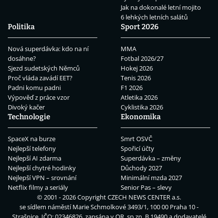
Jak na dokonalé letní mojito
6 lehkých letních salátů
Politika
Sport 2026
Nová superdávka: kdo na ní
MMA
dosáhne?
Fotbal 2026/27
Sjezd sudetských Němců
Hokej 2026
Proč vláda zavádí EET?
Tenis 2026
Padni komu padni
F1 2026
Výpověď z práce vzor
Atletika 2026
Divoký kačer
Cyklistika 2026
Technologie
Ekonomika
SpaceX na burze
Smrt OSVČ
Nejlepší telefony
Spořicí účty
Nejlepší AI zdarma
Superdávka – změny
Nejlepší chytré hodinky
Důchody 2027
Nejlepší VPN – srovnání
Minimální mzda 2027
Netflix filmy a seriály
Senior Pas – slevy
© 2001 - 2026 Copyright
CZECH NEWS CENTER a.s.
se sídlem náměstí Marie Schmolkové 3493/1, 100 00 Praha 10 -
Strašnice, IČO: 02346826, zapsána v OR, sp.zn. B 19490 a dodavatelé