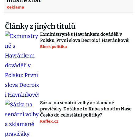
musíte znát
Reklama
Články z jiných titulů
Exministryně s Havránkem dováděli v
Polsku: První slova Decroix i Havránkové!
Blesk politika
Sázka na senátní volby a zklamané
pravičáky. Dotáhne to Kuba s hnutím Naše
Česko do celostátní politiky?
Reflex.cz