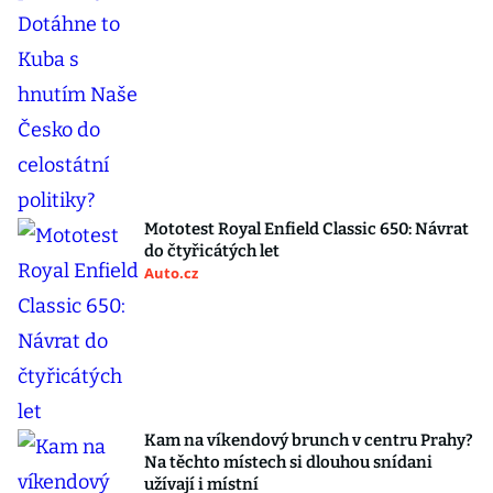
Mototest Royal Enfield Classic 650: Návrat
do čtyřicátých let
Auto.cz
Kam na víkendový brunch v centru Prahy?
Na těchto místech si dlouhou snídani
užívají i místní