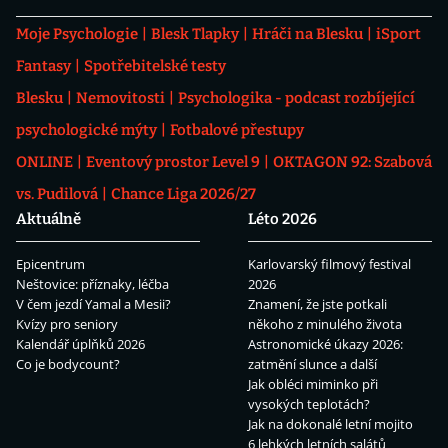
Moje Psychologie
Blesk Tlapky
Hráči na Blesku
iSport
Fantasy
Spotřebitelské testy
Blesku
Nemovitosti
Psychologika - podcast rozbíjející
psychologické mýty
Fotbalové přestupy
ONLINE
Eventový prostor Level 9
OKTAGON 92: Szabová
vs. Pudilová
Chance Liga 2026/27
Aktuálně
Léto 2026
Epicentrum
Karlovarský filmový festival
Neštovice: příznaky, léčba
2026
V čem jezdí Yamal a Mesii?
Znamení, že jste potkali
Kvízy pro seniory
někoho z minulého života
Kalendář úplňků 2026
Astronomické úkazy 2026:
Co je bodycount?
zatmění slunce a další
Jak obléci miminko při
vysokých teplotách?
Jak na dokonalé letní mojito
6 lehkých letních salátů