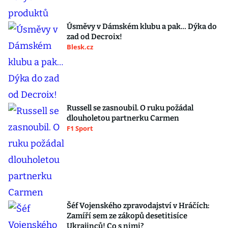
Úsměvy v Dámském klubu a pak… Dýka do
zad od Decroix!
Blesk.cz
Russell se zasnoubil. O ruku požádal
dlouholetou partnerku Carmen
F1 Sport
Šéf Vojenského zpravodajství v Hráčích:
Zamíří sem ze zákopů desetitisíce
Ukrajinců! Co s nimi?