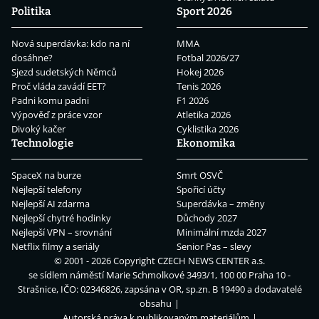
Politika
Sport 2026
Nová superdávka: kdo na ní
MMA
dosáhne?
Fotbal 2026/27
Sjezd sudetských Němců
Hokej 2026
Proč vláda zavádí EET?
Tenis 2026
Padni komu padni
F1 2026
Výpověď z práce vzor
Atletika 2026
Divoký kačer
Cyklistika 2026
Technologie
Ekonomika
SpaceX na burze
Smrt OSVČ
Nejlepší telefony
Spořicí účty
Nejlepší AI zdarma
Superdávka – změny
Nejlepší chytré hodinky
Důchody 2027
Nejlepší VPN – srovnání
Minimální mzda 2027
Netflix filmy a seriály
Senior Pas – slevy
© 2001 - 2026 Copyright
CZECH NEWS CENTER a.s.
se sídlem náměstí Marie Schmolkové 3493/1, 100 00 Praha 10 -
Strašnice, IČO: 02346826, zapsána v OR, sp.zn. B 19490 a dodavatelé
obsahu
Autorská práva k publikovaným materiálům