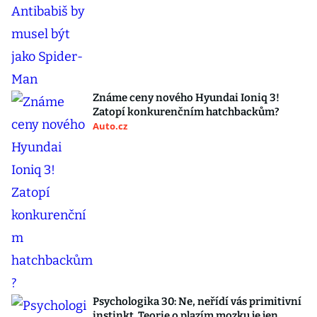
Známe ceny nového Hyundai Ioniq 3!
Zatopí konkurenčním hatchbackům?
Auto.cz
Psychologika 30: Ne, neřídí vás primitivní
instinkt. Teorie o plazím mozku je jen