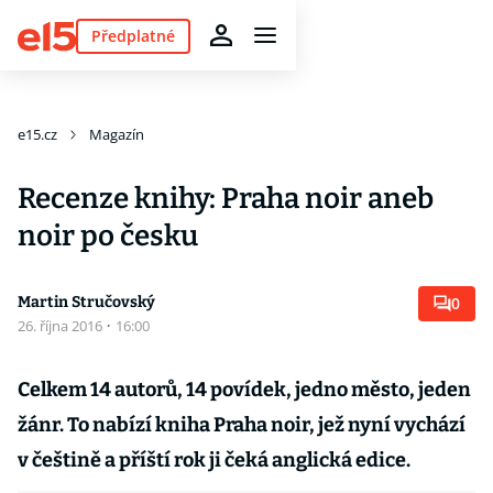
Předplatné
e15.cz
Magazín
Recenze knihy: Praha noir aneb
noir po česku
Martin Stručovský
0
26. října 2016
·
16:00
Celkem 14 autorů, 14 povídek, jedno město, jeden
žánr. To nabízí kniha Praha noir, jež nyní vychází
v češtině a příští rok ji čeká anglická edice.