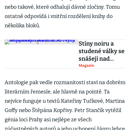
nebo takové, které odhalují dávné zločiny. Tomu
ostatně odpovídá i vnitřní rozdělení knihy do
několika bloků.
Stíny noiru a
studené války se
snášejí nad
komiksovým
Magazín
Captainem
Americou
Antologie pak vedle rozmanitosti staví na dobrém
literárním řemesle, ale hlavně na pointě. Ta
nejvíce funguje u textů Kateřiny Tučkové, Martina
Goffy nebo Štěpána Kopřivy. Petr Stančík vytěžil
génia loci Prahy asi nejlépe ze všech
zúčastněných autorů a jeho uchopení žánru lehce