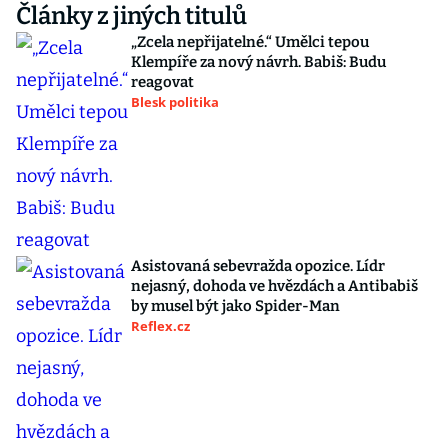
Články z jiných titulů
„Zcela nepřijatelné.“ Umělci tepou
Klempíře za nový návrh. Babiš: Budu
reagovat
Blesk politika
Asistovaná sebevražda opozice. Lídr
nejasný, dohoda ve hvězdách a Antibabiš
by musel být jako Spider-Man
Reflex.cz