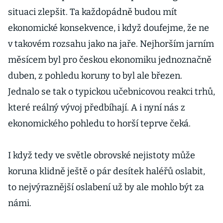
situaci zlepšit. Ta každopádně budou mít
ekonomické konsekvence, i když doufejme, že ne
v takovém rozsahu jako na jaře. Nejhorším jarním
měsícem byl pro českou ekonomiku jednoznačně
duben, z pohledu koruny to byl ale březen.
Jednalo se tak o typickou učebnicovou reakci trhů,
které reálný vývoj předbíhají. A i nyní nás z
ekonomického pohledu to horší teprve čeká.
I když tedy ve světle obrovské nejistoty může
koruna klidně ještě o pár desítek haléřů oslabit,
to nejvýraznější oslabení už by ale mohlo být za
námi.