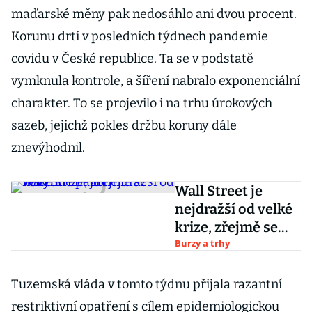
maďarské měny pak nedosáhlo ani dvou procent.
Korunu drtí v posledních týdnech pandemie
covidu v České republice. Ta se v podstatě
vymknula kontrole, a šíření nabralo exponenciální
charakter. To se projevilo i na trhu úrokových
sazeb, jejichž pokles držbu koruny dále
znevýhodnil.
Wall Street je
nejdražší od velké
krize, zřejmě se
nevyhne pádu
Burzy a trhy
Tuzemská vláda v tomto týdnu přijala razantní
restriktivní opatření s cílem epidemiologickou