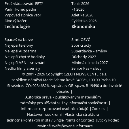
Proč vláda zavádí EET?
Tenis 2026
Padni komu padni
F1 2026
Výpověď z práce vzor
Atletika 2026
Divoký kačer
Cyklistika 2026
Technologie
Ekonomika
SpaceX na burze
Smrt OSVČ
Nejlepší telefony
Spořicí účty
Nejlepší AI zdarma
Superdávka – změny
Nejlepší chytré hodinky
Důchody 2027
Nejlepší VPN – srovnání
Minimální mzda 2027
Netflix filmy a seriály
Senior Pas – slevy
© 2001 - 2026 Copyright
CZECH NEWS CENTER a.s.
se sídlem náměstí Marie Schmolkové 3493/1, 100 00 Praha 10 -
Strašnice, IČO: 02346826, zapsána v OR, sp.zn. B 19490 a dodavatelé
obsahu
Autorská práva k publikovaným materiálům
Podmínky pro užívání služby informační společnosti
Informace o zpracování osobních údajů
Cookies
Nastavení soukromí
Vlastnická struktura
Jednotná kontaktní místa / Single Points of Contact
Etický kodex
Povinně zveřejňované informace