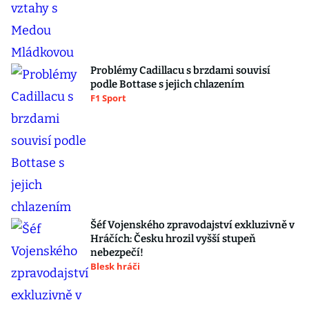
Problémy Cadillacu s brzdami souvisí
podle Bottase s jejich chlazením
F1 Sport
Šéf Vojenského zpravodajství exkluzivně v
Hráčích: Česku hrozil vyšší stupeň
nebezpečí!
Blesk hráči