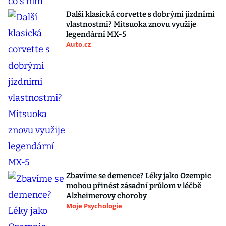
Další klasická corvette s dobrými jízdními
vlastnostmi? Mitsuoka znovu využije
legendární MX-5
Auto.cz
Zbavíme se demence? Léky jako Ozempic
mohou přinést zásadní průlom v léčbě
Alzheimerovy choroby
Moje Psychologie