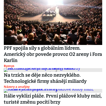
PPF spojila síly s globálním lídrem.
Americký obr povede provoz O2 areny i Fora
Karlín
Byznys
Na trzích se děje něco nezvyklého.
Technologické firmy shánějí miliardy
Názory a analýzy
Itálie vyklízí pláže. První plážové kluby mizí,
turisté změnu pocítí brzy