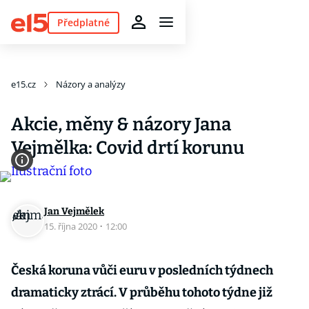
Předplatné
e15.cz
Názory a analýzy
Akcie, měny & názory Jana
Vejmělka: Covid drtí korunu
Jan Vejmělek
15. října 2020
·
12:00
Česká koruna vůči euru v posledních týdnech
dramaticky ztrácí. V průběhu tohoto týdne již