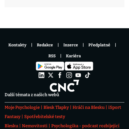
Kontakty
Redakce
Inzerce
Předplatné
RSS
Kariéra
Další témata z našich webů
Moje Psychologie
Blesk Tlapky
Hráči na Blesku
iSport
Fantasy
Spotřebitelské testy
Blesku
Nemovitosti
Psychologika - podcast rozbíjející