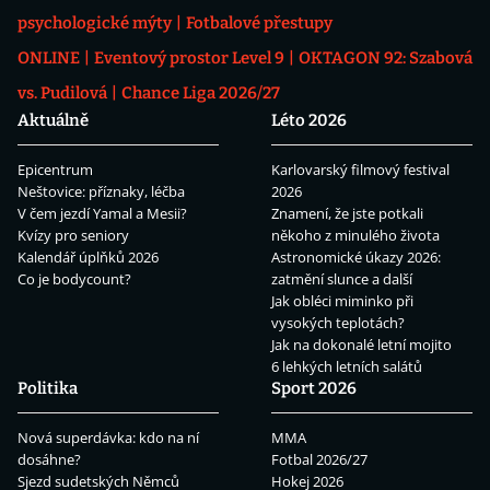
psychologické mýty
Fotbalové přestupy
ONLINE
Eventový prostor Level 9
OKTAGON 92: Szabová
vs. Pudilová
Chance Liga 2026/27
Aktuálně
Léto 2026
Epicentrum
Karlovarský filmový festival
Neštovice: příznaky, léčba
2026
V čem jezdí Yamal a Mesii?
Znamení, že jste potkali
Kvízy pro seniory
někoho z minulého života
Kalendář úplňků 2026
Astronomické úkazy 2026:
Co je bodycount?
zatmění slunce a další
Jak obléci miminko při
vysokých teplotách?
Jak na dokonalé letní mojito
6 lehkých letních salátů
Politika
Sport 2026
Nová superdávka: kdo na ní
MMA
dosáhne?
Fotbal 2026/27
Sjezd sudetských Němců
Hokej 2026