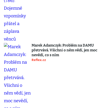
Marek Adamczyk: Problém na DAMU
přetrvává. Všichni o něm vědí, jen moc
nevědí, co s ním
Reflex.cz