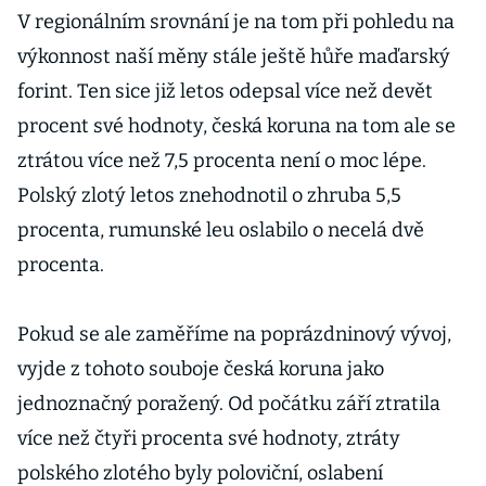
V regionálním srovnání je na tom při pohledu na
výkonnost naší měny stále ještě hůře maďarský
forint. Ten sice již letos odepsal více než devět
procent své hodnoty, česká koruna na tom ale se
ztrátou více než 7,5 procenta není o moc lépe.
Polský zlotý letos znehodnotil o zhruba 5,5
procenta, rumunské leu oslabilo o necelá dvě
procenta.
Pokud se ale zaměříme na poprázdninový vývoj,
vyjde z tohoto souboje česká koruna jako
jednoznačný poražený. Od počátku září ztratila
více než čtyři procenta své hodnoty, ztráty
polského zlotého byly poloviční, oslabení