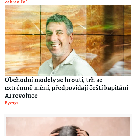
Zahraniční
Obchodní modely se hroutí, trh se
extrémně mění, předpovídají čeští kapitáni
AI revoluce
Byznys