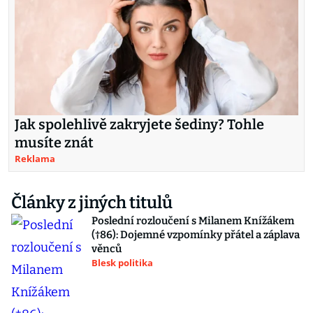
Jak spolehlivě zakryjete šediny? Tohle
musíte znát
Reklama
Články z jiných titulů
Poslední rozloučení s Milanem Knížákem
(†86): Dojemné vzpomínky přátel a záplava
věnců
Blesk politika