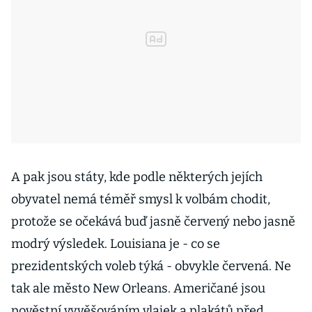
A pak jsou státy, kde podle některých jejích
obyvatel nemá téměř smysl k volbám chodit,
protože se očekává buď jasně červený nebo jasně
modrý výsledek. Louisiana je - co se
prezidentských voleb týká - obvykle červená. Ne
tak ale město New Orleans. Američané jsou
pověstní vyvěšováním vlajek a plakátů před