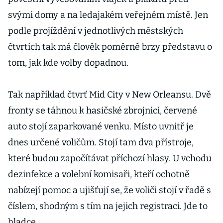
svými domy a na ledajakém veřejném místě. Jen
podle projíždění v jednotlivých městských
čtvrtích tak má člověk poměrně brzy představu o
tom, jak kde volby dopadnou.
Tak například čtvrť Mid City v New Orleansu. Dvě
fronty se táhnou k hasičské zbrojnici, červené
auto stojí zaparkované venku. Místo uvnitř je
dnes určené voličům. Stojí tam dva přístroje,
které budou započítávat příchozí hlasy. U vchodu
dezinfekce a volební komisaři, kteří ochotně
nabízejí pomoc a ujišťují se, že voliči stojí v řadě s
číslem, shodným s tím na jejich registraci. Jde to
hladce.