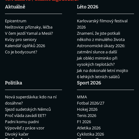
Aktuálně
Léto 2026
Epicentrum
Karlovarský filmový festival
Neštovice: příznaky, léčba
2026
V čem jezdí Yamal a Mesii?
Znamení, že jste potkali
Kvízy pro seniory
někoho z minulého života
Kalendář úplňků 2026
Astronomické úkazy 2026:
Co je bodycount?
zatmění slunce a další
Jak obléci miminko při
vysokých teplotách?
Jak na dokonalé letní mojito
6 lehkých letních salátů
Politika
Sport 2026
Nová superdávka: kdo na ní
MMA
dosáhne?
Fotbal 2026/27
Sjezd sudetských Němců
Hokej 2026
Proč vláda zavádí EET?
Tenis 2026
Padni komu padni
F1 2026
Výpověď z práce vzor
Atletika 2026
Divoký kačer
Cyklistika 2026