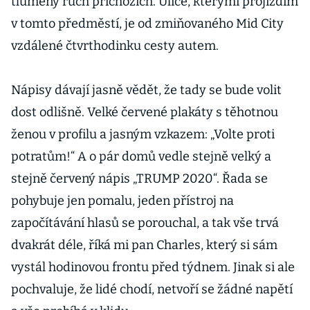
tlumený ruch příchozích. Ulice, kterými projíždím
v tomto předměstí, je od zmiňovaného Mid City
vzdálené čtvrthodinku cesty autem.
Nápisy dávají jasně vědět, že tady se bude volit
dost odlišně. Velké červené plakáty s těhotnou
ženou v profilu a jasným vzkazem: „Volte proti
potratům!“ A o pár domů vedle stejně velký a
stejně červený nápis „TRUMP 2020“. Řada se
pohybuje jen pomalu, jeden přístroj na
započítávání hlasů se porouchal, a tak vše trvá
dvakrát déle, říká mi pan Charles, který si sám
vystál hodinovou frontu před týdnem. Jinak si ale
pochvaluje, že lidé chodí, netvoří se žádné napětí