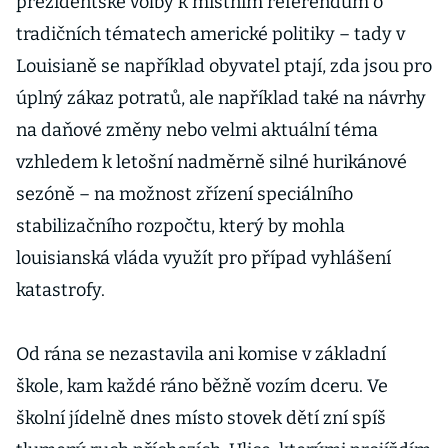
prezidentské volby k místním referendům o
tradičních tématech americké politiky – tady v
Louisianě se například obyvatel ptají, zda jsou pro
úplný zákaz potratů, ale například také na návrhy
na daňové změny nebo velmi aktuální téma
vzhledem k letošní nadměrně silné hurikánové
sezóně – na možnost zřízení speciálního
stabilizačního rozpočtu, který by mohla
louisianská vláda využít pro případ vyhlášení
katastrofy.
Od rána se nezastavila ani komise v základní
škole, kam každé ráno běžně vozím dceru. Ve
školní jídelně dnes místo stovek dětí zní spíš