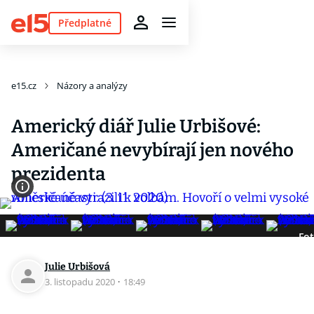
Předplatné
e15.cz
Názory a analýzy
Americký diář Julie Urbišové:
Američané nevybírají jen nového
prezidenta
Fot
Julie Urbišová
3. listopadu 2020
·
18:49