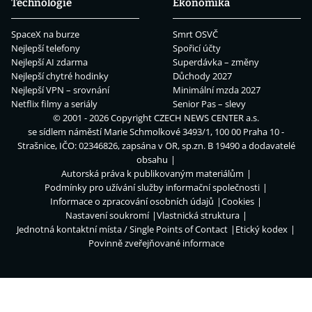
Technologie
Ekonomika
SpaceX na burze
Smrt OSVČ
Nejlepší telefony
Spořicí účty
Nejlepší AI zdarma
Superdávka – změny
Nejlepší chytré hodinky
Důchody 2027
Nejlepší VPN – srovnání
Minimální mzda 2027
Netflix filmy a seriály
Senior Pas – slevy
© 2001 - 2026 Copyright
CZECH NEWS CENTER a.s.
se sídlem náměstí Marie Schmolkové 3493/1, 100 00 Praha 10 -
Strašnice, IČO: 02346826, zapsána v OR, sp.zn. B 19490 a dodavatelé
obsahu
Autorská práva k publikovaným materiálům
Podmínky pro užívání služby informační společnosti
Informace o zpracování osobních údajů
Cookies
Nastavení soukromí
Vlastnická struktura
Jednotná kontaktní místa / Single Points of Contact
Etický kodex
Povinně zveřejňované informace