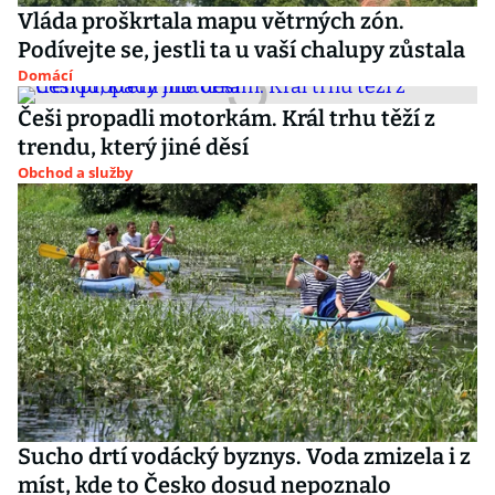
Vláda proškrtala mapu větrných zón.
Podívejte se, jestli ta u vaší chalupy zůstala
Domácí
Češi propadli motorkám. Král trhu těží z
trendu, který jiné děsí
Obchod a služby
Sucho drtí vodácký byznys. Voda zmizela i z
míst, kde to Česko dosud nepoznalo