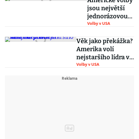
Americké volby
jsou největší
jednorázovou
sázkařskou
Volby v USA
událostí v
dějinách, tvrdí
Věk jako překážka?
firmy
Amerika volí
nejstaršího lídra v
dějinách
Volby v USA