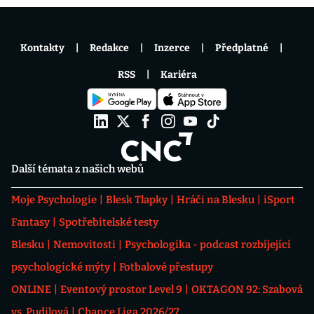
Kontakty
Redakce
Inzerce
Předplatné
RSS
Kariéra
Další témata z našich webů
Moje Psychologie
Blesk Tlapky
Hráči na Blesku
iSport
Fantasy
Spotřebitelské testy
Blesku
Nemovitosti
Psychologika - podcast rozbíjející
psychologické mýty
Fotbalové přestupy
ONLINE
Eventový prostor Level 9
OKTAGON 92: Szabová
vs. Pudilová
Chance Liga 2026/27