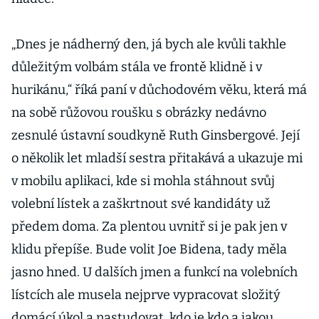
„Dnes je nádherný den, já bych ale kvůli takhle
důležitým volbám stála ve frontě klidně i v
hurikánu,“ říká paní v důchodovém věku, která má
na sobě růžovou roušku s obrázky nedávno
zesnulé ústavní soudkyně Ruth Ginsbergové. Její
o několik let mladší sestra přitakává a ukazuje mi
v mobilu aplikaci, kde si mohla stáhnout svůj
volební lístek a zaškrtnout své kandidáty už
předem doma. Za plentou uvnitř si je pak jen v
klidu přepíše. Bude volit Joe Bidena, tady měla
jasno hned. U dalších jmen a funkcí na volebních
lístcích ale musela nejprve vypracovat složitý
domácí úkol a nastudovat, kdo je kdo a jakou