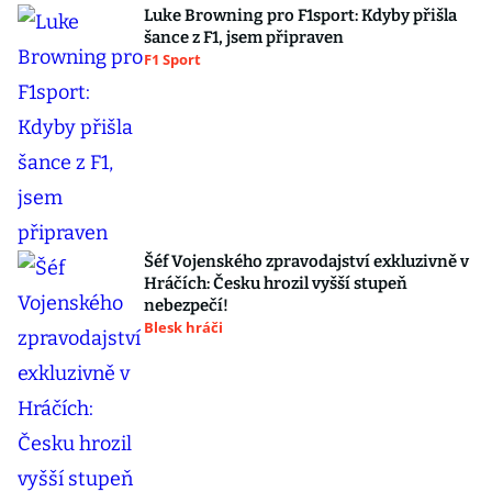
Luke Browning pro F1sport: Kdyby přišla
šance z F1, jsem připraven
F1 Sport
Šéf Vojenského zpravodajství exkluzivně v
Hráčích: Česku hrozil vyšší stupeň
nebezpečí!
Blesk hráči