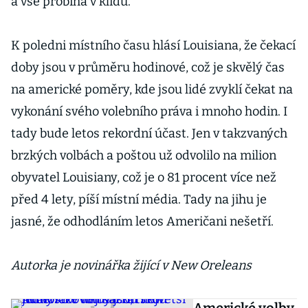
a vše probíhá v klidu.
K poledni místního času hlásí Louisiana, že čekací
doby jsou v průměru hodinové, což je skvělý čas
na americké poměry, kde jsou lidé zvyklí čekat na
vykonání svého volebního práva i mnoho hodin. I
tady bude letos rekordní účast. Jen v takzvaných
brzkých volbách a poštou už odvolilo na milion
obyvatel Louisiany, což je o 81 procent více než
před 4 lety, píší místní média. Tady na jihu je
jasné, že odhodláním letos Američani nešetří.
Autorka je novinářka žijící v New Oreleans