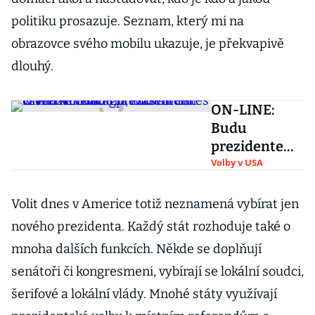
politiku prosazuje. Seznam, který mi na
obrazovce svého mobilu ukazuje, je překvapivě
dlouhý.
ON-LINE:
Budu
prezidentem
všech
Volby v USA
Američanů,
hlásí Biden. K
Volit dnes v Americe totiž neznamená vybírat jen
vítězství mu
nového prezidenta. Každý stát rozhoduje také o
gratulovali
mnoha dalších funkcích. Někde se doplňují
Gates či
senátoři či kongresmeni, vybírají se lokální soudci,
Merkelová
šerifové a lokální vlády. Mnohé státy využívají