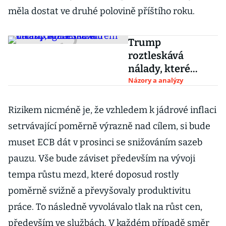
měla dostat ve druhé polovině příštího roku.
Trump
roztleskává
nálady, které
mohou otřást
Názory a analýzy
digitálním eurem
Rizikem nicméně je, že vzhledem k jádrové inflaci
setrvávající poměrně výrazně nad cílem, si bude
muset ECB dát v prosinci se snižováním sazeb
pauzu. Vše bude záviset především na vývoji
tempa růstu mezd, které doposud rostly
poměrně svižně a převyšovaly produktivitu
práce. To následně vyvolávalo tlak na růst cen,
především ve službách. V každém případě směr