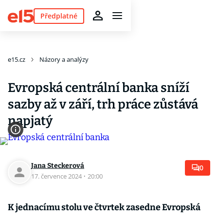
Předplatné
e15.cz
Názory a analýzy
Evropská centrální banka sníží
sazby až v září, trh práce zůstává
napjatý
Jana Steckerová
0
17. července 2024
·
20:00
K jednacímu stolu ve čtvrtek zasedne Evropská