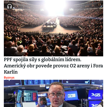
PPF spojila síly s globálním lídrem.
Americký obr povede provoz O2 areny i Fora
Karlín
Byznys