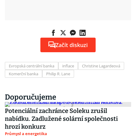
Začít diskuzi
Evropská centrální banka
inflace
Christine Lagardeová
Komerční banka
Philip R. Lane
Doporučujeme
Potenciální zachránce Soleku zrušil
nabídku. Zadlužené solární společnosti
hrozí konkurz
Průmysl a energetika