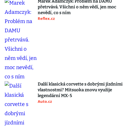
Marek Adamczyk: Problém na DAMU
přetrvává. Všichni o něm vědí, jen moc
nevědí, co s ním
Reflex.cz
Další klasická corvette s dobrými jízdními
vlastnostmi? Mitsuoka znovu využije
legendární MX-5
Auto.cz