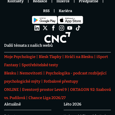
Kontakty
Redakce
Inzerce
Předplatné
RSS
Kariéra
Další témata z našich webů
Moje Psychologie
Blesk Tlapky
Hráči na Blesku
iSport
Fantasy
Spotřebitelské testy
Blesku
Nemovitosti
Psychologika - podcast rozbíjející
psychologické mýty
Fotbalové přestupy
ONLINE
Eventový prostor Level 9
OKTAGON 92: Szabová
vs. Pudilová
Chance Liga 2026/27
Aktuálně
Léto 2026