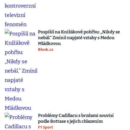
Pospíšil na Knížákově pohřbu: „Nikdy se
nebál.“ Zmínil napjaté vztahy s Medou
Mládkovou
Blesk.cz
Problémy Cadillacu s brzdami souvisí
podle Bottase s jejich chlazením
F1 Sport