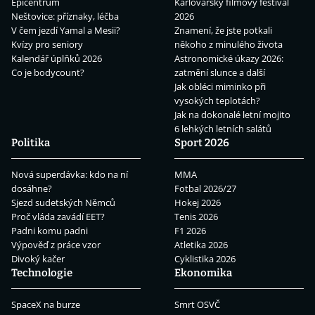
Epicentrum
Karlovarský filmový festival
Neštovice: příznaky, léčba
2026
V čem jezdí Yamal a Mesii?
Znamení, že jste potkali
Kvízy pro seniory
někoho z minulého života
Kalendář úplňků 2026
Astronomické úkazy 2026:
Co je bodycount?
zatmění slunce a další
Jak obléci miminko při
vysokých teplotách?
Jak na dokonalé letní mojito
6 lehkých letních salátů
Politika
Sport 2026
Nová superdávka: kdo na ní
MMA
dosáhne?
Fotbal 2026/27
Sjezd sudetských Němců
Hokej 2026
Proč vláda zavádí EET?
Tenis 2026
Padni komu padni
F1 2026
Výpověď z práce vzor
Atletika 2026
Divoký kačer
Cyklistika 2026
Technologie
Ekonomika
SpaceX na burze
Smrt OSVČ