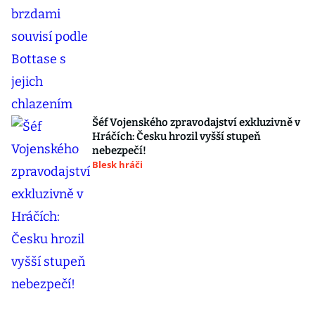
Šéf Vojenského zpravodajství exkluzivně v
Hráčích: Česku hrozil vyšší stupeň
nebezpečí!
Blesk hráči