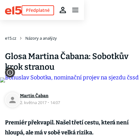
Předplatné
e15.cz
Názory a analýzy
Glosa Martina Čabana: Sobotkův
krok stranou
Martin Čaban
2. května 2017
·
14:07
Premiér překvapil. Našel třetí cestu, která není
hloupá, ale má v sobě velká rizika.