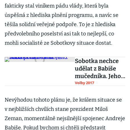
fakticky stal viníkem pádu vlády, která byla
úspěšná z hlediska plnění programu, a navíc se
těšila solidní veřejné podpoře. To je z hlediska
předvolebního poselství asi tak to nejlepší, co
mohli socialisté ze Sobotkovy situace dostat.
Sobotka nechce
udělat z Babiše
mučedníka. Jeho
vláda podá demisi
Volby 2017
Nevýhodou tohoto plánu je, že králem situace se
v nejbližších chvílích stane prezident Miloš
Zeman, momentálně nejsilnější spojenec Andreje
Babiše. Pokud bychom si chtěli představit