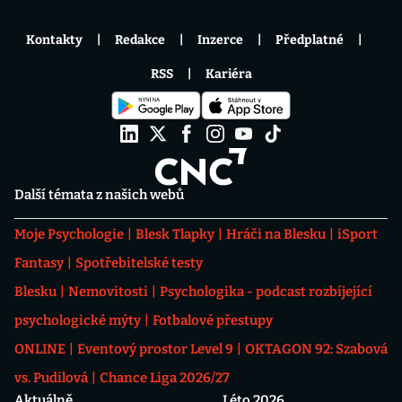
Kontakty
Redakce
Inzerce
Předplatné
RSS
Kariéra
Další témata z našich webů
Moje Psychologie
Blesk Tlapky
Hráči na Blesku
iSport
Fantasy
Spotřebitelské testy
Blesku
Nemovitosti
Psychologika - podcast rozbíjející
psychologické mýty
Fotbalové přestupy
ONLINE
Eventový prostor Level 9
OKTAGON 92: Szabová
vs. Pudilová
Chance Liga 2026/27
Aktuálně
Léto 2026