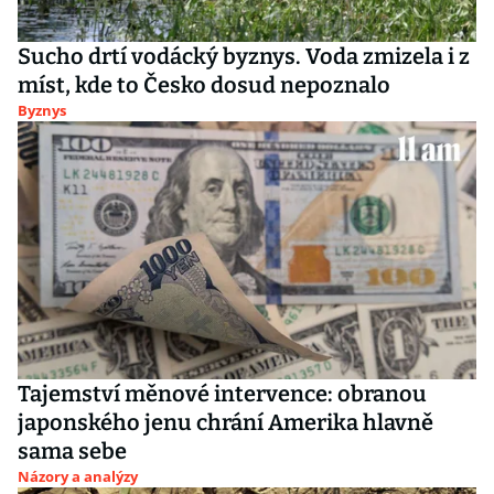
Sucho drtí vodácký byznys. Voda zmizela i z
míst, kde to Česko dosud nepoznalo
Byznys
Tajemství měnové intervence: obranou
japonského jenu chrání Amerika hlavně
sama sebe
Názory a analýzy