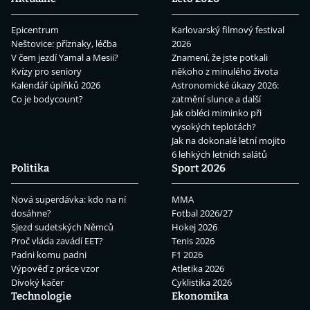
Epicentrum
Karlovarský filmový festival
Neštovice: příznaky, léčba
2026
V čem jezdí Yamal a Mesii?
Znamení, že jste potkali
Kvízy pro seniory
někoho z minulého života
Kalendář úplňků 2026
Astronomické úkazy 2026:
Co je bodycount?
zatmění slunce a další
Jak obléci miminko při
vysokých teplotách?
Jak na dokonalé letní mojito
6 lehkých letních salátů
Politika
Sport 2026
Nová superdávka: kdo na ní
MMA
dosáhne?
Fotbal 2026/27
Sjezd sudetských Němců
Hokej 2026
Proč vláda zavádí EET?
Tenis 2026
Padni komu padni
F1 2026
Výpověď z práce vzor
Atletika 2026
Divoký kačer
Cyklistika 2026
Technologie
Ekonomika