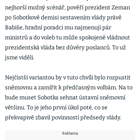
nejhorší možný scénář, pověří prezident Zeman
po Sobotkově demisi sestavením vlády právě
Babiše, hradní poradci mu najmenují pár
ministrů a do voleb tu může spokojeně vládnout
prezidentská vláda bez důvěry poslanců. To už
jsme viděli.
Nejčistší variantou by v tuto chvíli bylo rozpustit
sněmovnu a zamířit k předčasným volbám. Na to
bude muset Sobotka sehnat ústavní sněmovní
většinu. To je jeho první úkol poté, co se
překvapivě zbavil povinností předsedy vlády.