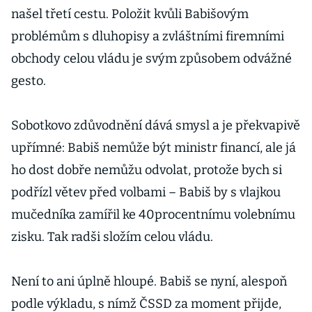
našel třetí cestu. Položit kvůli Babišovým
problémům s dluhopisy a zvláštními firemními
obchody celou vládu je svým způsobem odvážné
gesto.
Sobotkovo zdůvodnění dává smysl a je překvapivě
upřímné: Babiš nemůže být ministr financí, ale já
ho dost dobře nemůžu odvolat, protože bych si
podřízl větev před volbami – Babiš by s vlajkou
mučedníka zamířil ke 40procentnímu volebnímu
zisku. Tak radši složím celou vládu.
Není to ani úplně hloupé. Babiš se nyní, alespoň
podle výkladu, s nímž ČSSD za moment přijde,