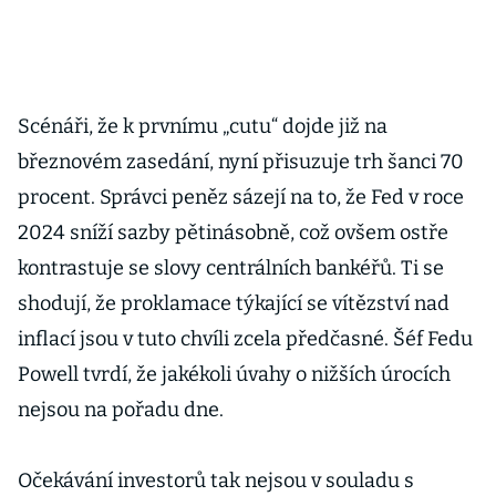
Scénáři, že k prvnímu „cutu“ dojde již na
březnovém zasedání, nyní přisuzuje trh šanci 70
procent. Správci peněz sázejí na to, že Fed v roce
2024 sníží sazby pětinásobně, což ovšem ostře
kontrastuje se slovy centrálních bankéřů. Ti se
shodují, že proklamace týkající se vítězství nad
inflací jsou v tuto chvíli zcela předčasné. Šéf Fedu
Powell tvrdí, že jakékoli úvahy o nižších úrocích
nejsou na pořadu dne.
Očekávání investorů tak nejsou v souladu s