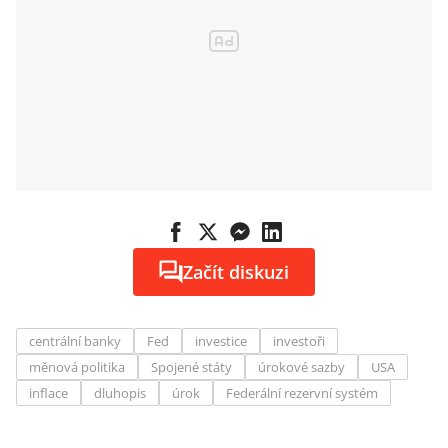
Začít diskuzi
centrální banky
Fed
investice
investoři
měnová politika
Spojené státy
úrokové sazby
USA
inflace
dluhopis
úrok
Federální rezervní systém