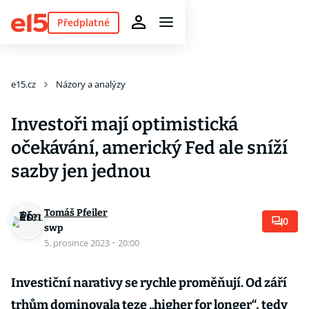
Předplatné
e15.cz
Názory a analýzy
Investoři mají optimistická
očekávání, americký Fed ale sníží
sazby jen jednou
Tomáš Pfeiler
0
swp
5. prosince 2023
·
20:00
Investiční narativy se rychle proměňují. Od září
trhům dominovala teze „higher for longer“, tedy