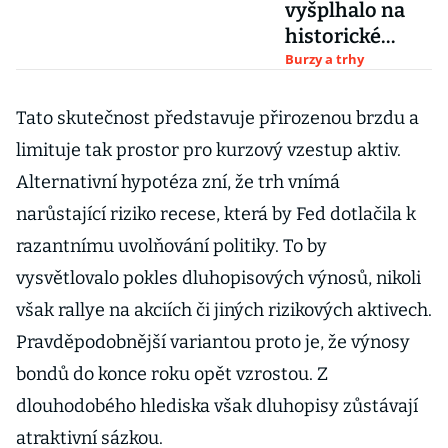
vyšplhalo na
historické
maximum,
Burzy a trhy
pomáhá mu
vyhlídka na
Tato skutečnost představuje přirozenou brzdu a
snižování
limituje tak prostor pro kurzový vzestup aktiv.
sazeb v USA
Alternativní hypotéza zní, že trh vnímá
narůstající riziko recese, která by Fed dotlačila k
razantnímu uvolňování politiky. To by
vysvětlovalo pokles dluhopisových výnosů, nikoli
však rallye na akciích či jiných rizikových aktivech.
Pravděpodobnější variantou proto je, že výnosy
bondů do konce roku opět vzrostou. Z
dlouhodobého hlediska však dluhopisy zůstávají
atraktivní sázkou.