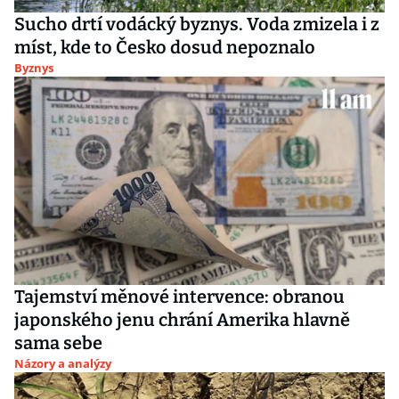
Sucho drtí vodácký byznys. Voda zmizela i z
míst, kde to Česko dosud nepoznalo
Byznys
Tajemství měnové intervence: obranou
japonského jenu chrání Amerika hlavně
sama sebe
Názory a analýzy