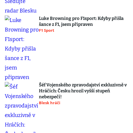
Luke Browning pro F1sport: Kdyby přišla
šance z F1, jsem připraven
F1 Sport
Šéf Vojenského zpravodajství exkluzivně v
Hráčích: Česku hrozil vyšší stupeň
nebezpečí!
Blesk hráči