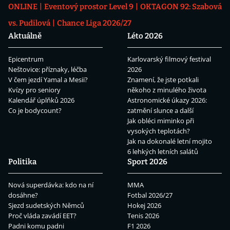
ONLINE
Eventový prostor Level 9
OKTAGON 92: Szabová
vs. Pudilová
Chance Liga 2026/27
Aktuálně
Léto 2026
Epicentrum
Karlovarský filmový festival
Neštovice: příznaky, léčba
2026
V čem jezdí Yamal a Mesii?
Znamení, že jste potkali
Kvízy pro seniory
někoho z minulého života
Kalendář úplňků 2026
Astronomické úkazy 2026:
Co je bodycount?
zatmění slunce a další
Jak obléci miminko při
vysokých teplotách?
Jak na dokonalé letní mojito
6 lehkých letních salátů
Politika
Sport 2026
Nová superdávka: kdo na ní
MMA
dosáhne?
Fotbal 2026/27
Sjezd sudetských Němců
Hokej 2026
Proč vláda zavádí EET?
Tenis 2026
Padni komu padni
F1 2026