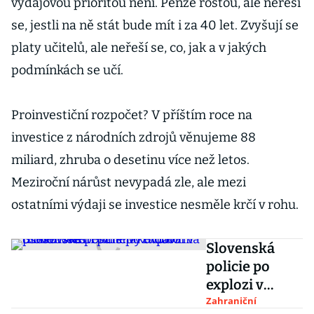
výdajovou prioritou není. Penze rostou, ale neřeší
se, jestli na ně stát bude mít i za 40 let. Zvyšují se
platy učitelů, ale neřeší se, co, jak a v jakých
podmínkách se učí.
Proinvestiční rozpočet? V příštím roce na
investice z národních zdrojů věnujeme 88
miliard, zhruba o desetinu více než letos.
Meziroční nárůst nevypadá zle, ale mezi
ostatními výdaji se investice nesměle krčí v rohu.
Slovenská
policie po
explozi v
prešovském
Zahraniční