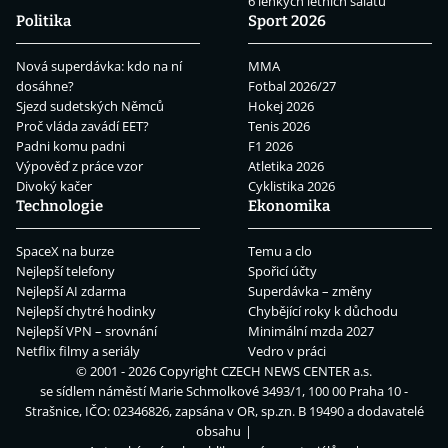
6 lehkých letních salátů
Politika
Sport 2026
Nová superdávka: kdo na ní
MMA
dosáhne?
Fotbal 2026/27
Sjezd sudetských Němců
Hokej 2026
Proč vláda zavádí EET?
Tenis 2026
Padni komu padni
F1 2026
Výpověď z práce vzor
Atletika 2026
Divoký kačer
Cyklistika 2026
Technologie
Ekonomika
SpaceX na burze
Temu a clo
Nejlepší telefony
Spořicí účty
Nejlepší AI zdarma
Superdávka – změny
Nejlepší chytré hodinky
Chybějící roky k důchodu
Nejlepší VPN – srovnání
Minimální mzda 2027
Netflix filmy a seriály
Vedro v práci
© 2001 - 2026 Copyright
CZECH NEWS CENTER a.s.
se sídlem náměstí Marie Schmolkové 3493/1, 100 00 Praha 10 -
Strašnice, IČO: 02346826, zapsána v OR, sp.zn. B 19490 a dodavatelé
obsahu