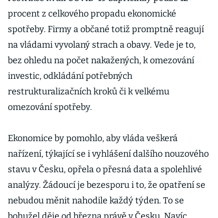
procent z celkového propadu ekonomické
spotřeby. Firmy a občané totiž promptně reagují
na vládami vyvolaný strach a obavy. Vede je to,
bez ohledu na počet nakažených, k omezování
investic, odkládání potřebných
restrukturalizačních kroků či k velkému
omezování spotřeby.
Ekonomice by pomohlo, aby vláda veškerá
nařízení, týkající se i vyhlášení dalšího nouzového
stavu v Česku, opřela o přesná data a spolehlivé
analýzy. Žádoucí je bezesporu i to, že opatření se
nebudou měnit nahodile každý týden. To se
bohužel děje od března právě v Česku. Navíc