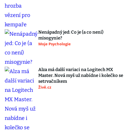
Nenápadný jed: Co je (a co není)
misogynie?
Moje Psychologie
Alza má další variaci na Logitech MX
Master. Nová myš už nabídne i kolečko se
setrvačníkem
Živě.cz