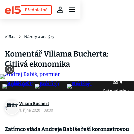
Předplatné
e15.cz
Názory a analýzy
Komentář Viliama Bucherta:
Citlivá ekonomika
4
Fotogalerie
Viliam Buchert
1. října 2020
·
08:00
Zatímco vláda Andreje Babiše řeší koronavirovou