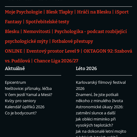
Moje Psychologie
Blesk Tlapky
Hráči na Blesku
iSport
Fantasy
Spotřebitelské testy
Blesku
Nemovitosti
Psychologika - podcast rozbíjející
psychologické mýty
Fotbalové přestupy
ONLINE
Eventový prostor Level 9
OKTAGON 92: Szabová
vs. Pudilová
Chance Liga 2026/27
Aktuálně
Léto 2026
Epicentrum
Karlovarský filmový festival
Neštovice: příznaky, léčba
2026
V čem jezdí Yamal a Mesii?
Znamení, že jste potkali
Kvízy pro seniory
někoho z minulého života
Kalendář úplňků 2026
Astronomické úkazy 2026:
Co je bodycount?
zatmění slunce a další
Jak obléci miminko při
vysokých teplotách?
Jak na dokonalé letní mojito