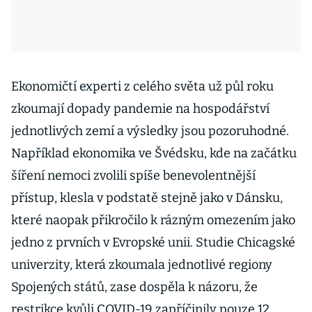
Ekonomičtí experti z celého světa už půl roku
zkoumají dopady pandemie na hospodářství
jednotlivých zemí a výsledky jsou pozoruhodné.
Například ekonomika ve Švédsku, kde na začátku
šíření nemoci zvolili spíše benevolentnější
přístup, klesla v podstatě stejně jako v Dánsku,
které naopak přikročilo k rázným omezením jako
jedno z prvních v Evropské unii. Studie Chicagské
univerzity, která zkoumala jednotlivé regiony
Spojených států, zase dospěla k názoru, že
restrikce kvůli COVID-19 zapříčinily pouze 12