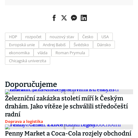
HDP
rozpočet
nouzový stav
Česko
USA
Evropská unie
Andrej Babiš
Švédsko
Dánsko
ekonomika
vláda
Roman Prymula
Chicagská univerzita
Doporučujeme
Železniční zakázka století míří k Českým
drahám. Jako vítěze je schválili středočeští
radní
Doprava a logistika
Penny Market a Coca-Cola rozjely obchodní