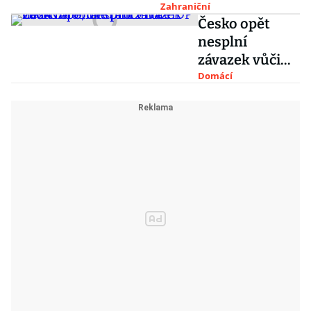
Zahraniční
Česko opět
nesplní
závazek vůči
NATO, dvě
Domácí
procenta HDP
nedá na
obranu ani v
roce 2024