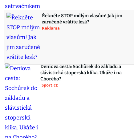
Řekněte STOP mdlým vlasům! Jak jim
zaručeně vrátíte lesk?
Reklama
Deniova cesta: Sochůrek do základu a
slávistická stoperská klika. Ukáže i na
Chorého?
iSport.cz