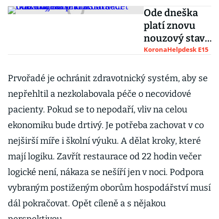
Ode dneška
platí znovu
nouzový stav.
V restauraci
KoronaHelpdesk E15
může u
jednoho stolu
Prvořadé je ochránit zdravotnický systém, aby se
sedět
nepřehltil a nezkolabovala péče o necovidové
maximálně
pacienty. Pokud se to nepodaří, vliv na celou
šest lidí
ekonomiku bude drtivý. Je potřeba zachovat v co
nejširší míře i školní výuku. A dělat kroky, které
mají logiku. Zavřít restaurace od 22 hodin večer
logické není, nákaza se nešíří jen v noci. Podpora
vybraným postiženým oborům hospodářství musí
dál pokračovat. Opět cíleně a s nějakou