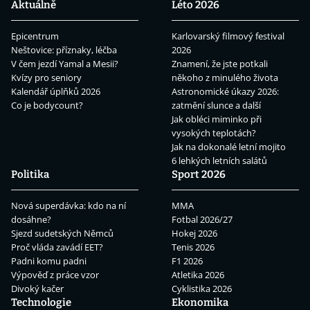
Aktuálně
Léto 2026
Epicentrum
Karlovarský filmový festival
Neštovice: příznaky, léčba
2026
V čem jezdí Yamal a Mesii?
Znamení, že jste potkali
Kvízy pro seniory
někoho z minulého života
Kalendář úplňků 2026
Astronomické úkazy 2026:
Co je bodycount?
zatmění slunce a další
Jak obléci miminko při
vysokých teplotách?
Jak na dokonalé letní mojito
6 lehkých letních salátů
Politika
Sport 2026
Nová superdávka: kdo na ní
MMA
dosáhne?
Fotbal 2026/27
Sjezd sudetských Němců
Hokej 2026
Proč vláda zavádí EET?
Tenis 2026
Padni komu padni
F1 2026
Výpověď z práce vzor
Atletika 2026
Divoký kačer
Cyklistika 2026
Technologie
Ekonomika