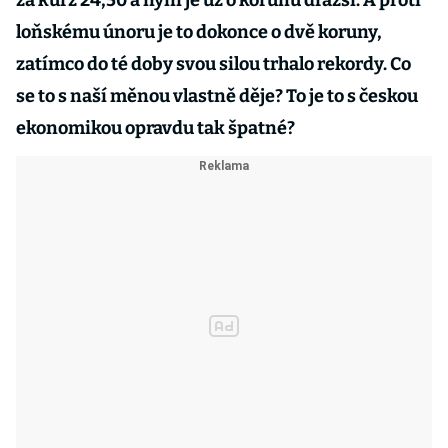
za kurz 24,50 a nyní je už o korunu dražší. A proti
loňskému únoru je to dokonce o dvě koruny,
zatímco do té doby svou silou trhalo rekordy. Co
se to s naší měnou vlastně děje? To je to s českou
ekonomikou opravdu tak špatné?