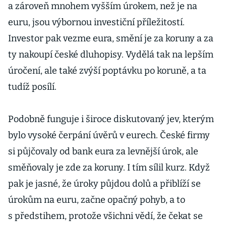
a zároveň mnohem vyšším úrokem, než je na
euru, jsou výbornou investiční příležitostí.
Investor pak vezme eura, smění je za koruny a za
ty nakoupí české dluhopisy. Vydělá tak na lepším
úročení, ale také zvýší poptávku po koruně, a ta
tudíž posílí.
Podobně funguje i široce diskutovaný jev, kterým
bylo vysoké čerpání úvěrů v eurech. České firmy
si půjčovaly od bank eura za levnější úrok, ale
směňovaly je zde za koruny. I tím sílil kurz. Když
pak je jasné, že úroky půjdou dolů a přiblíží se
úrokům na euru, začne opačný pohyb, a to
s předstihem, protože všichni vědí, že čekat se