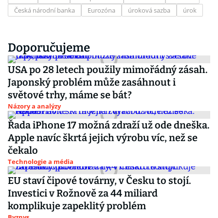
Česká národní banka
Eurozóna
úroková sazba
úrok
Doporučujeme
USA po 28 letech použily mimořádný zásah.
Japonský problém může zasáhnout i
světové trhy, máme se bát?
Názory a analýzy
Řada iPhone 17 možná zdraží už ode dneška.
Apple navíc škrtá jejich výrobu víc, než se
čekalo
Technologie a média
EU staví čipové továrny, v Česku to stojí.
Investici v Rožnově za 44 miliard
komplikuje zapeklitý problém
Byznys