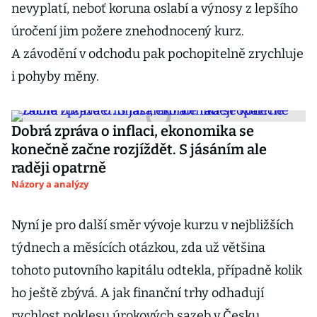
nevyplatí, neboť koruna oslabí a výnosy z lepšího
úročení jim požere znehodnocený kurz.
A závodění v odchodu pak pochopitelně zrychluje
i pohyby měny.
Dobrá zpráva o inflaci, ekonomika se
konečně začne rozjíždět. S jásáním ale
raději opatrně
Názory a analýzy
Nyní je pro další směr vývoje kurzu v nejbližších
týdnech a měsících otázkou, zda už většina
tohoto putovního kapitálu odtekla, případně kolik
ho ještě zbývá. A jak finanční trhy odhadují
rychlost poklesu úrokových sazeb v Česku