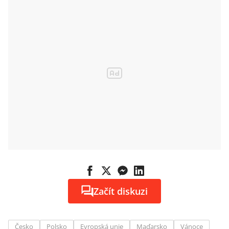
Začít diskuzi
Česko
Polsko
Evropská unie
Maďarsko
Vánoce