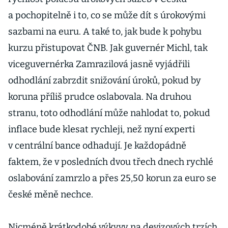
a pochopitelně i to, co se může dít s úrokovými
sazbami na euru. A také to, jak bude k pohybu
kurzu přistupovat ČNB. Jak guvernér Michl, tak
viceguvernérka Zamrazilová jasně vyjádřili
odhodlání zabrzdit snižování úroků, pokud by
koruna příliš prudce oslabovala. Na druhou
stranu, toto odhodlání může nahlodat to, pokud
inflace bude klesat rychleji, než nyní experti
v centrální bance odhadují. Je každopádně
faktem, že v posledních dvou třech dnech rychlé
oslabování zamrzlo a přes 25,50 korun za euro se
české měně nechce.
Nicméně krátkodobé výkyvy na devizových trzích