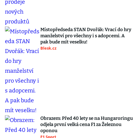
Místopředseda STAN Dvořák: Vrací do hry
manželství pro všechny i s adopcemi. A
pak bude mít veselku!
Blesk.cz
Obrazem: Před 40 lety se na Hungaroringu
odjela první velká cena F1 za Železnou
oponou
F1 Sport