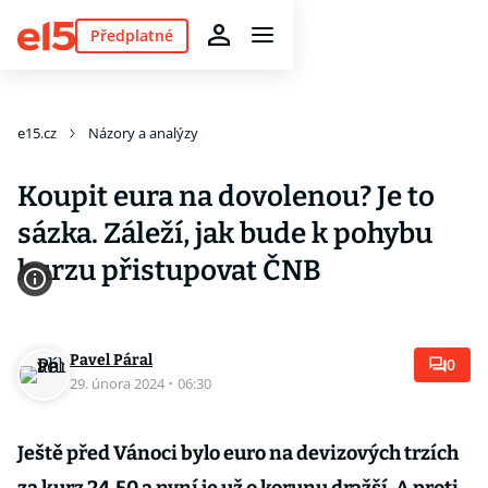
Předplatné
e15.cz
Názory a analýzy
Koupit eura na dovolenou? Je to
sázka. Záleží, jak bude k pohybu
kurzu přistupovat ČNB
Pavel Páral
0
29. února 2024
·
06:30
Ještě před Vánoci bylo euro na devizových trzích