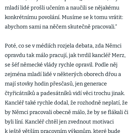
mladí lidé prošli učením a naučili se nějakému
konkrétnímu povolání. Musíme se k tomu vrátit:
abychom sami na něčem skutečně pracovali.“
Poté, co se v médiích rozjela debata, zda Němci
opravdu tak málo pracují, jak tvrdil kancléř Merz,
se šéf německé vlády rychle opravil. Podle něj
zejména mladí lidé v některých oborech dřou a
mají stovky hodin přesčasů, jen generace
čtyřicátníků a padesátníků vidí věci trochu jinak.
Kancléř také rychle dodal, že rozhodně neplatí, že
by Němci pracovali obecně málo, že by se flákali či
byli líní. Kancléř chtěl jen zvednout motivaci
k ještě větším pracovním výkonům, které bude