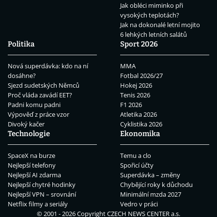
Jak obléci miminko při
vysokých teplotách?
Jak na dokonalé letní mojito
6 lehkých letních salátů
Politika
Sport 2026
Nová superdávka: kdo na ní
MMA
dosáhne?
Fotbal 2026/27
Sjezd sudetských Němců
Hokej 2026
Proč vláda zavádí EET?
Tenis 2026
Padni komu padni
F1 2026
Výpověď z práce vzor
Atletika 2026
Divoký kačer
Cyklistika 2026
Technologie
Ekonomika
SpaceX na burze
Temu a clo
Nejlepší telefony
Spořicí účty
Nejlepší AI zdarma
Superdávka – změny
Nejlepší chytré hodinky
Chybějící roky k důchodu
Nejlepší VPN – srovnání
Minimální mzda 2027
Netflix filmy a seriály
Vedro v práci
© 2001 - 2026 Copyright
CZECH NEWS CENTER a.s.