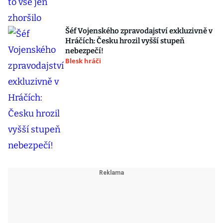
Šéf Vojenského zpravodajství exkluzivně v
Hráčích: Česku hrozil vyšší stupeň
nebezpečí!
Blesk hráči