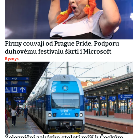
Firmy couvají od Prague Pride. Podporu
duhovému festivalu škrtl i Microsoft
Byznys
Železniční zakázka století míří k Českým