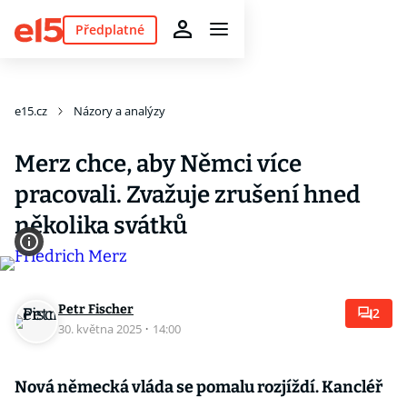
Předplatné
e15.cz
Názory a analýzy
Merz chce, aby Němci více
pracovali. Zvažuje zrušení hned
několika svátků
Petr Fischer
2
30. května 2025
·
14:00
Nová německá vláda se pomalu rozjíždí. Kancléř