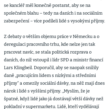
se kancléř měl konečně postarat, aby se na
společném blahu – tedy na daních i na sociálním
zabezpečení – více podíleli lidé s vysokými příjmy.
Z debaty o větším objemu práce v Německu a o
deregulaci pracovního trhu, kde nelze jen tak
pracovat navíc, se stala politická rozprava o
daních, do níž vstoupil i lídr SPD a ministr financí
Lars Klingbeil. Doporučil, aby se naopak snížily
daně „pracujícím lidem s nízkými a středními
příjmy“ a omezily sociální dávky, na něž mají dnes
nárok i lidé s vyššími příjmy. „Myslím, že je
špatné, když lidé jako já dostávají větší dávky než
pokladní v supermarketu. Lidé, kteří vydělávají