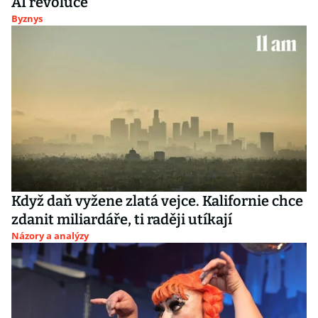
AI revoluce
Byznys
Když daň vyžene zlatá vejce. Kalifornie chce
zdanit miliardáře, ti raději utíkají
Názory a analýzy