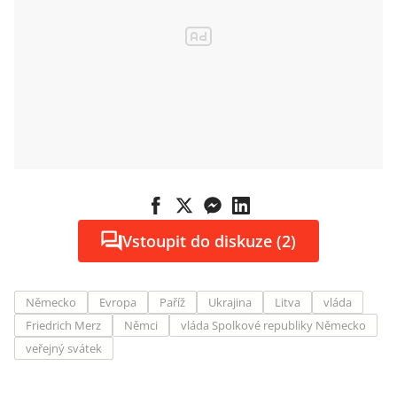
Vstoupit do diskuze (2)
Německo
Evropa
Paříž
Ukrajina
Litva
vláda
Friedrich Merz
Němci
vláda Spolkové republiky Německo
veřejný svátek