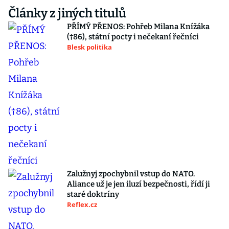
Články z jiných titulů
PŘÍMÝ PŘENOS: Pohřeb Milana Knížáka
(†86), státní pocty i nečekaní řečníci
Blesk politika
Zalužnyj zpochybnil vstup do NATO.
Aliance už je jen iluzí bezpečnosti, řídí ji
staré doktríny
Reflex.cz