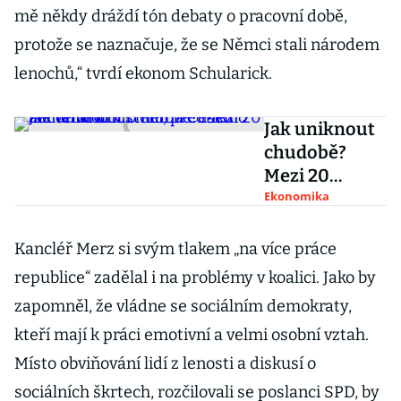
mě někdy dráždí tón debaty o pracovní době,
protože se naznačuje, že se Němci stali národem
lenochů,“ tvrdí ekonom Schularick.
Jak uniknout
chudobě?
Mezi 20
zeměmi OECD
Ekonomika
nemá Česko
lichotivé
Kancléř Merz si svým tlakem „na více práce
umístění,
republice“ zadělal i na problémy v koalici. Jako by
předběhlo ale
zapomněl, že vládne se sociálním demokraty,
velmoc
kteří mají k práci emotivní a velmi osobní vztah.
Místo obviňování lidí z lenosti a diskusí o
sociálních škrtech, rozčilovali se poslanci SPD, by