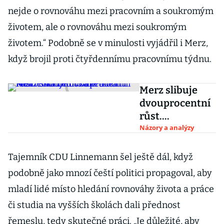
nejde o rovnováhu mezi pracovním a soukromým
životem, ale o rovnováhu mezi soukromým
životem.“ Podobně se v minulosti vyjádřil i Merz,
když brojil proti čtyřdennímu pracovnímu týdnu.
Merz slibuje
dvouprocentní
růst.
Ekonomická
Názory a analýzy
realita
Německa mu to
Tajemník CDU Linnemann šel ještě dál, když
ale trochu kazí
podobně jako mnozí čeští politici propagoval, aby
mladí lidé místo hledání rovnováhy života a práce
či studia na vyšších školách dali přednost
řemeslu, tedy skutečné práci. „Je důležité, aby