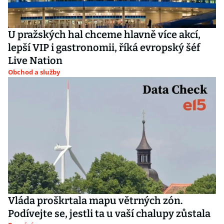
U pražských hal chceme hlavně více akcí,
lepší VIP i gastronomii, říká evropský šéf
Live Nation
Obchod a služby
Vláda proškrtala mapu větrných zón.
Podívejte se, jestli ta u vaší chalupy zůstala