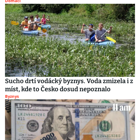
Domácí
Sucho drtí vodácký byznys. Voda zmizela i z
míst, kde to Česko dosud nepoznalo
Byznys