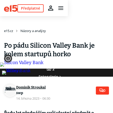
Předplatné
e15.cz
Názory a analýzy
Po pádu Silicon Valley Bank je
kolem startupů horko
2
Fotogalerie
Dominik Stroukal
0
swp
14. března 2023
·
06:30