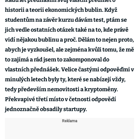
Řadu let přednáším svůj vlastní předmět o
historii a teorii ekonomických bublin. Když
studentům na závěr kurzu dávám test, ptám se
jich vedle ostatních otázek také na to, kde právě
vidí nějakou bublinu a proč. Dělám to nejen proto,
abych je vyzkoušel, ale zejména kvůli tomu, že mě
to zajímá a rád jsem to zakomponoval do
vlastních přednášek. Velice častými odpověďmi v
minulých letech byly ty, které se nabízejí vždy,
tedy především nemovitosti a kryptoměny.
Překvapivé třetí místo v četnosti odpovědí
jednoznačně obsadily startupy.