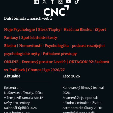
Další témata z našich webů
Moje Psychologie
Blesk Tlapky
Hráči na Blesku
iSport
Fantasy
Spotřebitelské testy
Blesku
Nemovitosti
Psychologika - podcast rozbíjející
psychologické mýty
Fotbalové přestupy
ONLINE
Eventový prostor Level 9
OKTAGON 92: Szabová
vs. Pudilová
Chance Liga 2026/27
Aktuálně
Léto 2026
Epicentrum
Karlovarský filmový festival
Neštovice: příznaky, léčba
2026
V čem jezdí Yamal a Mesii?
Znamení, že jste potkali
Kvízy pro seniory
někoho z minulého života
Kalendář úplňků 2026
Astronomické úkazy 2026:
Co je bodycount?
zatmění slunce a další