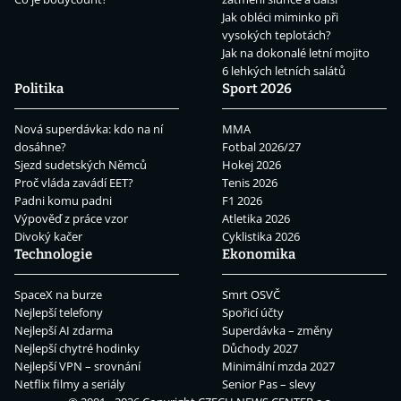
Jak obléci miminko při
vysokých teplotách?
Jak na dokonalé letní mojito
6 lehkých letních salátů
Politika
Sport 2026
Nová superdávka: kdo na ní
MMA
dosáhne?
Fotbal 2026/27
Sjezd sudetských Němců
Hokej 2026
Proč vláda zavádí EET?
Tenis 2026
Padni komu padni
F1 2026
Výpověď z práce vzor
Atletika 2026
Divoký kačer
Cyklistika 2026
Technologie
Ekonomika
SpaceX na burze
Smrt OSVČ
Nejlepší telefony
Spořicí účty
Nejlepší AI zdarma
Superdávka – změny
Nejlepší chytré hodinky
Důchody 2027
Nejlepší VPN – srovnání
Minimální mzda 2027
Netflix filmy a seriály
Senior Pas – slevy