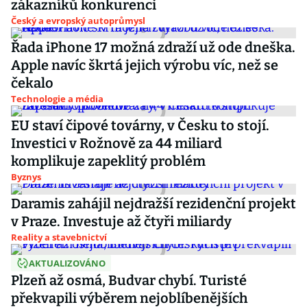
zákazníků konkurenci
Český a evropský autoprůmysl
Řada iPhone 17 možná zdraží už ode dneška.
Apple navíc škrtá jejich výrobu víc, než se
čekalo
Technologie a média
EU staví čipové továrny, v Česku to stojí.
Investici v Rožnově za 44 miliard
komplikuje zapeklitý problém
Byznys
Daramis zahájil nejdražší rezidenční projekt
v Praze. Investuje až čtyři miliardy
Reality a stavebnictví
AKTUALIZOVÁNO
Plzeň až osmá, Budvar chybí. Turisté
překvapili výběrem nejoblíbenějších