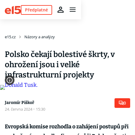
Předplatné
e15.cz
Názory a analýzy
Polsko čekají bolestivé škrty, v
ohrožení jsou i velké
infrastrukturní projekty
Jaromír Piškoř
0
24. června 2024
·
15:30
Evropská komise rozhodla o zahájení postupů při