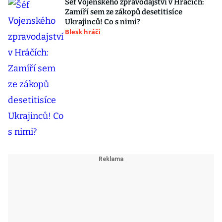
Šéf Vojenského zpravodajství v Hráčích:
Zamíří sem ze zákopů desetitisíce
Ukrajinců! Co s nimi?
Blesk hráči