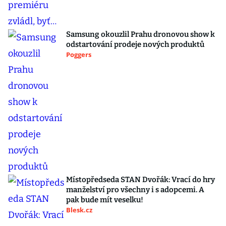
Samsung okouzlil Prahu dronovou show k
odstartování prodeje nových produktů
Poggers
Místopředseda STAN Dvořák: Vrací do hry
manželství pro všechny i s adopcemi. A
pak bude mít veselku!
Blesk.cz