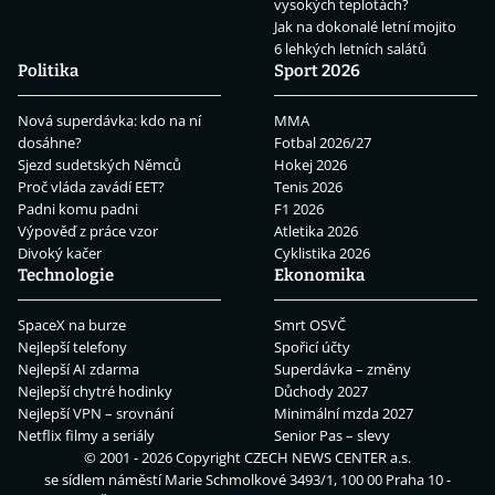
vysokých teplotách?
Jak na dokonalé letní mojito
6 lehkých letních salátů
Politika
Sport 2026
Nová superdávka: kdo na ní
MMA
dosáhne?
Fotbal 2026/27
Sjezd sudetských Němců
Hokej 2026
Proč vláda zavádí EET?
Tenis 2026
Padni komu padni
F1 2026
Výpověď z práce vzor
Atletika 2026
Divoký kačer
Cyklistika 2026
Technologie
Ekonomika
SpaceX na burze
Smrt OSVČ
Nejlepší telefony
Spořicí účty
Nejlepší AI zdarma
Superdávka – změny
Nejlepší chytré hodinky
Důchody 2027
Nejlepší VPN – srovnání
Minimální mzda 2027
Netflix filmy a seriály
Senior Pas – slevy
© 2001 - 2026 Copyright
CZECH NEWS CENTER a.s.
se sídlem náměstí Marie Schmolkové 3493/1, 100 00 Praha 10 -