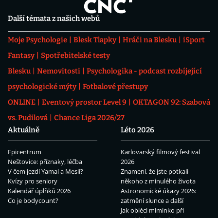
Další témata z našich webů
Moje Psychologie
Blesk Tlapky
Hráči na Blesku
iSport
Fantasy
Spotřebitelské testy
Blesku
Nemovitosti
Psychologika - podcast rozbíjející
psychologické mýty
Fotbalové přestupy
ONLINE
Eventový prostor Level 9
OKTAGON 92: Szabová
vs. Pudilová
Chance Liga 2026/27
Aktuálně
Léto 2026
Epicentrum
Karlovarský filmový festival
Neštovice: příznaky, léčba
2026
V čem jezdí Yamal a Mesii?
Znamení, že jste potkali
Kvízy pro seniory
někoho z minulého života
Kalendář úplňků 2026
Astronomické úkazy 2026:
Co je bodycount?
zatmění slunce a další
Jak obléci miminko při