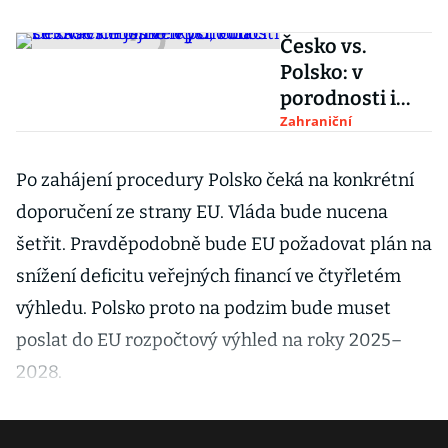
Česko vs.
Polsko: v
porodnosti i
inovacích jsme
Zahraniční
lepší, Poláci se
zase nebojí
Po zahájení procedury Polsko čeká na konkrétní
velkých cílů
doporučení ze strany EU. Vláda bude nucena
šetřit. Pravděpodobně bude EU požadovat plán na
snížení deficitu veřejných financí ve čtyřletém
výhledu. Polsko proto na podzim bude muset
poslat do EU rozpočtový výhled na roky 2025–
2028.