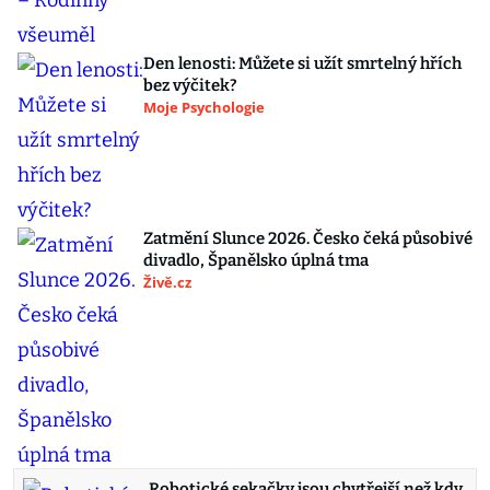
Den lenosti: Můžete si užít smrtelný hřích
bez výčitek?
Moje Psychologie
Zatmění Slunce 2026. Česko čeká působivé
divadlo, Španělsko úplná tma
Živě.cz
Robotické sekačky jsou chytřejší než kdy