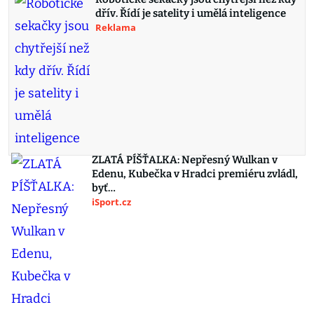
dřív. Řídí je satelity i umělá inteligence
Reklama
ZLATÁ PÍŠŤALKA: Nepřesný Wulkan v
Edenu, Kubečka v Hradci premiéru zvládl,
byť…
iSport.cz