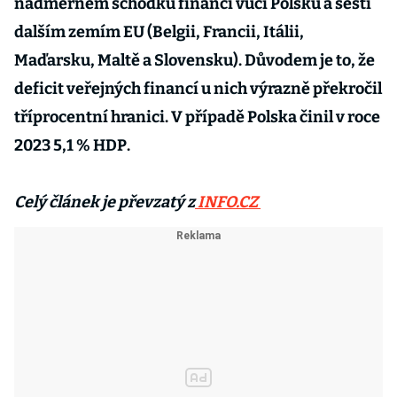
nadměrném schodku financí vůči Polsku a šesti
dalším zemím EU (Belgii, Francii, Itálii,
Maďarsku, Maltě a Slovensku). Důvodem je to, že
deficit veřejných financí u nich výrazně překročil
tříprocentní hranici. V případě Polska činil v roce
2023 5,1 % HDP.
Celý článek je převzatý z
INFO.CZ