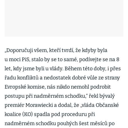
„Doporučuji všem, kteří tvrdí, že kdyby byla
u moci PiS, stalo by se to samé, podívejte se na 8
let, kdy jsme byli u vlády. Během této doby, i přes
řadu konfliktů a nedostatek dobré vůle ze strany
Evropské komise, nás nikdo nemohl podrobit
postupu při nadměrném schodku,“ řekl bývalý
premiér Morawiecki a dodal, že „vláda Občanské
koalice (KO) spadla pod proceduru při
nadměrném schodku pouhých šest měsíců po