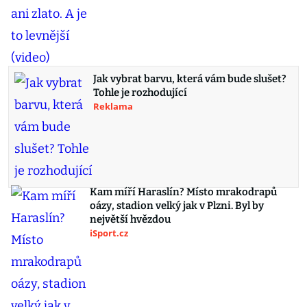
Jak vybrat barvu, která vám bude slušet?
Tohle je rozhodující
Reklama
Kam míří Haraslín? Místo mrakodrapů
oázy, stadion velký jak v Plzni. Byl by
největší hvězdou
iSport.cz