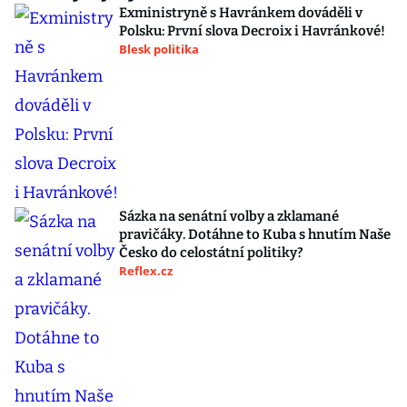
Exministryně s Havránkem dováděli v
Polsku: První slova Decroix i Havránkové!
Blesk politika
Sázka na senátní volby a zklamané
pravičáky. Dotáhne to Kuba s hnutím Naše
Česko do celostátní politiky?
Reflex.cz