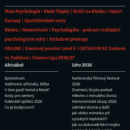
Moje Psychologie
Blesk Tlapky
Hráči na Blesku
iSport
Fantasy
Spotřebitelské testy
Blesku
Nemovitosti
Psychologika - podcast rozbíjející
psychologické mýty
Fotbalové přestupy
ONLINE
Eventový prostor Level 9
OKTAGON 92: Szabová
vs. Pudilová
Chance Liga 2026/27
Aktuálně
Léto 2026
Epicentrum
Karlovarský filmový festival
Neštovice: příznaky, léčba
2026
V čem jezdí Yamal a Mesii?
Znamení, že jste potkali
Kvízy pro seniory
někoho z minulého života
Kalendář úplňků 2026
Astronomické úkazy 2026:
Co je bodycount?
zatmění slunce a další
Jak obléci miminko při
vysokých teplotách?
Jak na dokonalé letní mojito