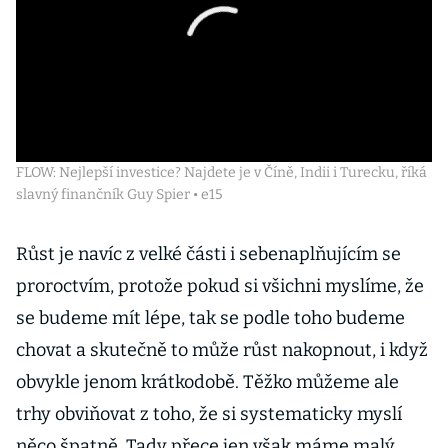
FLOW: Nejlepší investice? Najdete je v Číně, Indii i Turecku, říká
slavný finančník Guy Spier • e15
Růst je navíc z velké části i sebenaplňujícím se
proroctvím, protože pokud si všichni myslíme, že
se budeme mít lépe, tak se podle toho budeme
chovat a skutečně to může růst nakopnout, i když
obvykle jenom krátkodobě. Těžko můžeme ale
trhy obviňovat z toho, že si systematicky myslí
něco špatně. Tady přece jen však máme malý