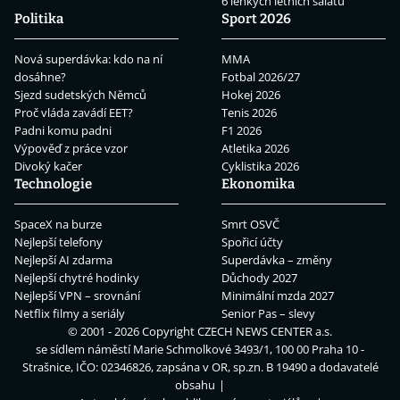
6 lehkých letních salátů
Politika
Sport 2026
Nová superdávka: kdo na ní
MMA
dosáhne?
Fotbal 2026/27
Sjezd sudetských Němců
Hokej 2026
Proč vláda zavádí EET?
Tenis 2026
Padni komu padni
F1 2026
Výpověď z práce vzor
Atletika 2026
Divoký kačer
Cyklistika 2026
Technologie
Ekonomika
SpaceX na burze
Smrt OSVČ
Nejlepší telefony
Spořicí účty
Nejlepší AI zdarma
Superdávka – změny
Nejlepší chytré hodinky
Důchody 2027
Nejlepší VPN – srovnání
Minimální mzda 2027
Netflix filmy a seriály
Senior Pas – slevy
© 2001 - 2026 Copyright
CZECH NEWS CENTER a.s.
se sídlem náměstí Marie Schmolkové 3493/1, 100 00 Praha 10 -
Strašnice, IČO: 02346826, zapsána v OR, sp.zn. B 19490 a dodavatelé
obsahu