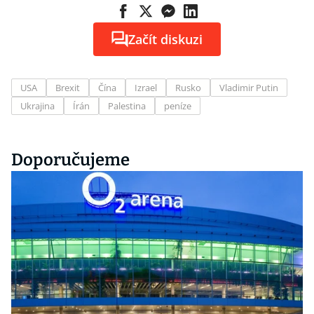
Začít diskuzi
USA
Brexit
Čína
Izrael
Rusko
Vladimir Putin
Ukrajina
Írán
Palestina
peníze
Doporučujeme