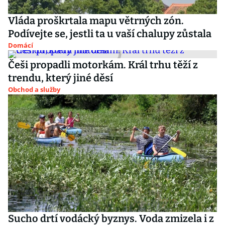
Vláda proškrtala mapu větrných zón.
Podívejte se, jestli ta u vaší chalupy zůstala
Domácí
Češi propadli motorkám. Král trhu těží z
trendu, který jiné děsí
Obchod a služby
Sucho drtí vodácký byznys. Voda zmizela i z