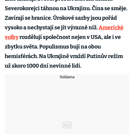
Severokorejci táhnou na Ukrajinu. Čína se směje.
Zavírají se hranice. Úrokové sazby jsou pořád
vysoko a nechystají se jít výrazně níž.
Americké
volby
rozdělují společnost nejen v USA, ale i ve
zbytku světa. Populismus bují na obou
hemisférách. Na Ukrajině vraždí Putinův režim
už skoro 1000 dní nevinné lidi.