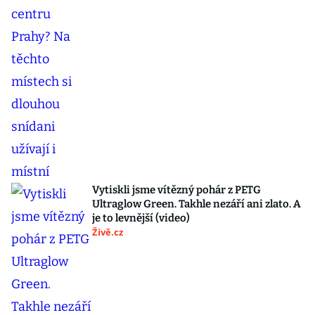
Vytiskli jsme vítězný pohár z PETG
Ultraglow Green. Takhle nezáří ani zlato. A
je to levnější (video)
Živě.cz