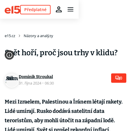
Předplatné
e15.cz
Názory a analýzy
Svět hoří, proč jsou trhy v klidu?
Dominik Stroukal
0
31. října 2024
·
06:30
Mezi Izraelem, Palestinou a Íránem létají rakety.
Lidé umírají. Rusko dodává satelitní data
teroristům, aby mohli útočit na západní lodě.
Lidé umírají. Svět si prošel rekordní inflací.