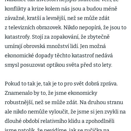
konflikty a krize kolem nás jsou a budou méně
závažné, kratší a levnější, než se může zdát
z televizních obrazovek. Nikdo nepopírá, že jsou to
katastrofy. Stojí za zopakování, že zbytečně
umírají obrovská množství lidí. Jen možná
ekonomické dopady těchto katastrof nedává
smysl posuzovat optikou světa před sto lety.
Pokud to tak je, tak je to pro svět dobrá zpráva.
Znamenalo by to, že jsme ekonomicky
robustnější, než se může zdát. Na druhou stranu
ale nikdo nemůže vyloučit, že jsme si jen zvykli na
dlouhé období relativního klidu a zpohodlněli
jsme natolik, že nevidíme, jak se ručička na