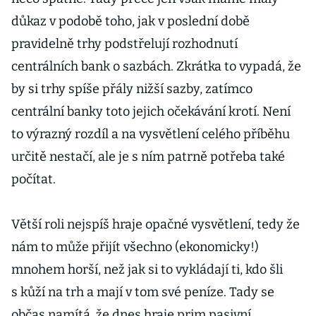
důkaz v podobě toho, jak v poslední době
pravidelně trhy podstřelují rozhodnutí
centrálních bank o sazbách. Zkrátka to vypadá, že
by si trhy spíše přály nižší sazby, zatímco
centrální banky toto jejich očekávání krotí. Není
to výrazný rozdíl a na vysvětlení celého příběhu
určitě nestačí, ale je s ním patrně potřeba také
počítat.
Větší roli nejspíš hraje opačné vysvětlení, tedy že
nám to může přijít všechno (ekonomicky!)
mnohem horší, než jak si to vykládají ti, kdo šli
s kůží na trh a mají v tom své peníze. Tady se
občas namítá, že dnes hraje prim pasivní