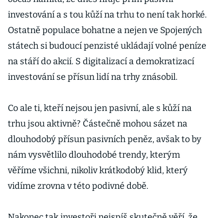
investování a s tou kůží na trhu to není tak horké.
Ostatně populace bohatne a nejen ve Spojených
státech si budoucí penzisté ukládají volné peníze
na stáří do akcií. S digitalizací a demokratizací
investování se přísun lidí na trhy znásobil.
Co ale ti, kteří nejsou jen pasivní, ale s kůží na
trhu jsou aktivně? Částečně mohou sázet na
dlouhodobý přísun pasivních peněz, avšak to by
nám vysvětlilo dlouhodobé trendy, kterým
věříme všichni, nikoliv krátkodobý klid, který
vidíme zrovna v této podivné době.
Nakonec tak investoři nejspíš skutečně věří, že