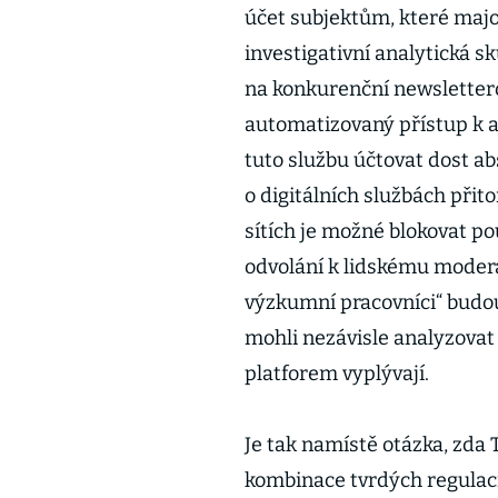
účet subjektům, které major
investigativní analytická s
na konkurenční newsletter
automatizovaný přístup k a
tuto službu účtovat dost ab
o digitálních službách přito
sítích je možné blokovat p
odvolání k lidskému moderát
výzkumní pracovníci“ budo
mohli nezávisle analyzovat 
platforem vyplývají.
Je tak namístě otázka, zda 
kombinace tvrdých regulac