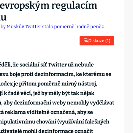
i evropským regulacím
hu
Diskuze (
1
)
ěli, že sociální síť Twitter už nebude
exu boje proti dezinformacím, ke kterému se
 Kodex je přitom poměrně mírný nástroj,
í k řadě věcí, jež by měly být tak nějak
u, aby dezinformační weby nemohly vydělávat
cká reklama viditelně označená, aby se
nipulativnímu chování (využívání falešných
 uživatelé mohli dezinformace označit