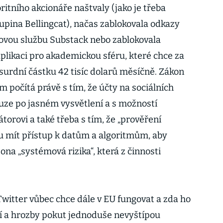
itního akcionáře naštvaly (jako je třeba
kupina Bellingcat), načas zablokovala odkazy
ovou službu Substack nebo zablokovala
plikaci pro akademickou sféru, které chce za
surdní částku 42 tisíc dolarů měsíčně. Zákon
m počítá právě s tím, že účty na sociálních
ouze po jasném vysvětlení a s možností
orovi a také třeba s tím, že „prověření
u mít přístup k datům a algoritmům, aby
ona „systémová rizika“, která z činnosti
Twitter vůbec chce dále v EU fungovat a zda ho
í a hrozby pokut jednoduše nevyštípou