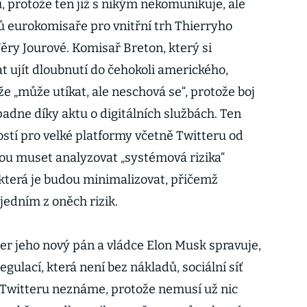
u, protože ten již s nikým nekomunikuje, ale
tů eurokomisaře pro vnitřní trh Thierryho
ry Jourové. Komisař Breton, který si
ujít dloubnutí do čehokoli amerického,
že „může utíkat, ale neschová se“, protože boj
adne díky aktu o digitálních službách. Ten
stí pro velké platformy včetně Twitteru od
ou muset analyzovat „systémová rizika“
 která je budou minimalizovat, přičemž
edním z oněch rizik.
er jeho nový pán a vládce Elon Musk spravuje,
regulací, která není bez nákladů, sociální síť
 Twitteru neznáme, protože nemusí už nic