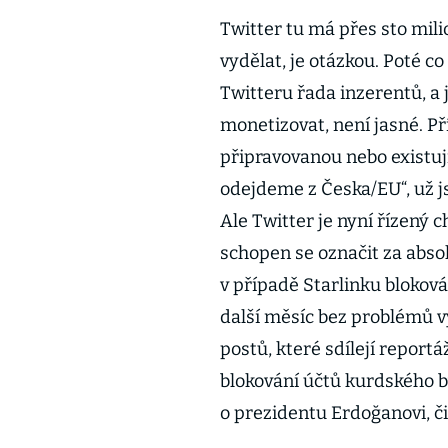
Twitter tu má přes sto mili
vydělat, je otázkou. Poté c
Twitteru řada inzerentů, a 
monetizovat, není jasné. Př
připravovanou nebo existují
odejdeme z Česka/EU“, už j
Ale Twitter je nyní řízený 
schopen se označit za abso
v případě Starlinku blokov
další měsíc bez problémů v
postů, které sdílejí repor
blokování účtů kurdského 
o prezidentu Erdoğanovi, či