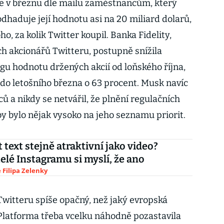
se v březnu dle mailu zaměstnancům, který
 odhaduje její hodnotu asi na 20 miliard dolarů,
o, za kolik Twitter koupil. Banka Fidelity,
ch akcionářů Twitteru, postupně snížila
gu hodnotu držených akcií od loňského října,
 do letošního března o 63 procent. Musk navíc
 a nikdy se netvářil, že plnění regulačních
by bylo nějak vysoko na jeho seznamu priorit.
 text stejně atraktivní jako video?
elé Instagramu si myslí, že ano
Filipa Zelenky
Twitteru spíše opačný, než jaký evropská
Platforma třeba vcelku náhodně pozastavila