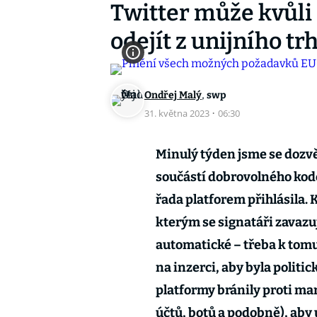
Twitter může kvůl
odejít z unijního tr
,
Ondřej Malý
swp
31. května 2023
·
06:30
Minulý týden jsme se dozvěd
součástí dobrovolného kod
řada platforem přihlásila.
kterým se signatáři zavazuj
automatické – třeba k tom
na inzerci, aby byla politi
platformy bránily proti ma
účtů, botů a podobně), aby