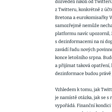
dozvěděli nikoli od Twitter
z Twitteru, konkrétně z úč
Bretona a eurokomisařky Vě
samozřejmě nemůže nechat 
platformu navíc upozornil, 
s dezinformacemi na ni dop
zavádí řadu nových povinno
konce letošního srpna. Bud
a přijímat taková opatření,
dezinformace budou právě j
Vzhledem k tomu, jak Twitt
je namístě otázka, jak se s 
vypořádá. Finanční kondici