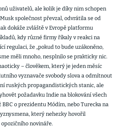
onů uživatelů, ale kolik je díky nim schopen
o Musk společnost převzal, odvrátila se od
jak dokáže zvláště v Evropě platformu
íkladů, kdy různé firmy říkaly v reakci na
cí regulaci, že „pokud to bude uzákoněno,
sme měli mnoho, nesplnilo se prakticky nic.
chaoticky – člověkem, který je jeden měsíc
lutního vyznavače svobody slova a odmítnout
ání ruských propagandistických stanic, ale
yhovět požadavku Indie na blokování všech
táž BBC o prezidentu Módím, nebo Turecka na
byznysmena, který nehezky hovořil
 opozičního novináře.