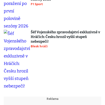
F1 Sport
Šéf Vojenského zpravodajství exkluzivně v
Hráčích: Česku hrozil vyšší stupeň
nebezpečí!
Blesk hráči