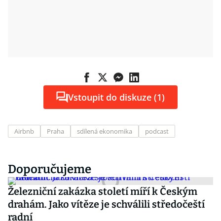
Vstoupit do diskuze (1)
Airbnb
Praha
sdílená ekonomika
podcast
Doporučujeme
Železniční zakázka století míří k Českým
drahám. Jako vítěze je schválili středočeští
radní