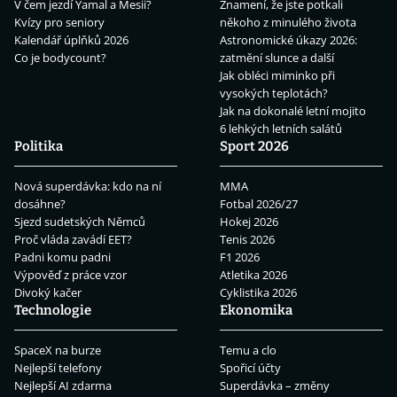
V čem jezdí Yamal a Mesii?
Znamení, že jste potkali
Kvízy pro seniory
někoho z minulého života
Kalendář úplňků 2026
Astronomické úkazy 2026:
Co je bodycount?
zatmění slunce a další
Jak obléci miminko při
vysokých teplotách?
Jak na dokonalé letní mojito
6 lehkých letních salátů
Politika
Sport 2026
Nová superdávka: kdo na ní
MMA
dosáhne?
Fotbal 2026/27
Sjezd sudetských Němců
Hokej 2026
Proč vláda zavádí EET?
Tenis 2026
Padni komu padni
F1 2026
Výpověď z práce vzor
Atletika 2026
Divoký kačer
Cyklistika 2026
Technologie
Ekonomika
SpaceX na burze
Temu a clo
Nejlepší telefony
Spořicí účty
Nejlepší AI zdarma
Superdávka – změny