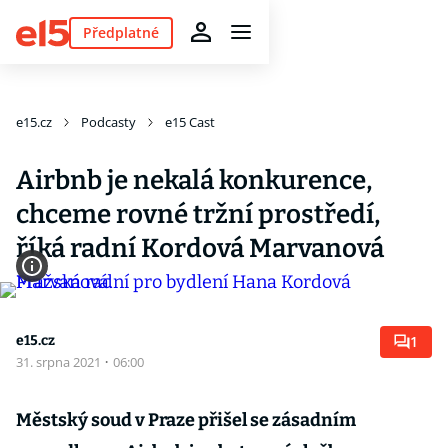
Předplatné
e15.cz
Podcasty
e15 Cast
Airbnb je nekalá konkurence,
chceme rovné tržní prostředí,
říká radní Kordová Marvanová
e15.cz
1
31. srpna 2021
·
06:00
Městský soud v Praze přišel se zásadním