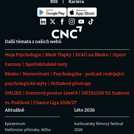
RSS
Kariéra
Další témata z našich webů
Moje Psychologie
Blesk Tlapky
Hráči na Blesku
iSport
Fantasy
Spotřebitelské testy
Blesku
Nemovitosti
Psychologika - podcast rozbíjející
psychologické mýty
Fotbalové přestupy
ONLINE
Eventový prostor Level 9
OKTAGON 92: Szabová
vs. Pudilová
Chance Liga 2026/27
Aktuálně
Léto 2026
Epicentrum
Karlovarský filmový festival
Neštovice: příznaky, léčba
2026